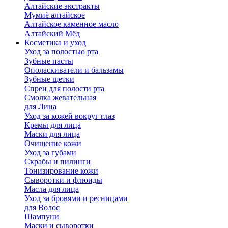
Алтайские экстракты
Мумиё алтайское
Алтайское каменное масло
Алтайский Мёд
Косметика и уход
Уход за полостью рта
Зубные пасты
Ополаскиватели и бальзамы
Зубные щетки
Спреи для полости рта
Смолка жевательная
для Лица
Уход за кожей вокруг глаз
Кремы для лица
Маски для лица
Очищение кожи
Уход за губами
Скрабы и пилинги
Тонизирование кожи
Сыворотки и флюиды
Масла для лица
Уход за бровями и ресницами
для Волос
Шампуни
Маски и сыворотки