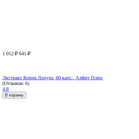
1 012
₽
641
₽
Экстракт Корня Лопуха, 60 капс., Алфит Плюс
(Отзывов: 6)
4.8
В корзину