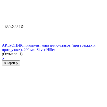
1 650
₽
857
₽
АРТРОНИК, линимент мазь для суставов (при грыжах и
протрузиях), 200 мл, Silver Hiller
(Отзывов: 1)
5
В корзину