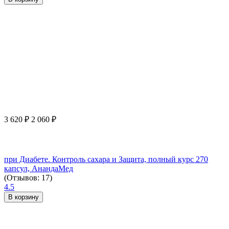
3 620
₽
2 060
₽
при Диабете. Контроль сахара и Защита, полный курс 270
капсул, АнандаМед
(Отзывов: 17)
4.5
В корзину