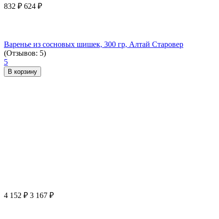
832
₽
624
₽
Варенье из сосновых шишек, 300 гр, Алтай Старовер
(Отзывов: 5)
5
В корзину
4 152
₽
3 167
₽