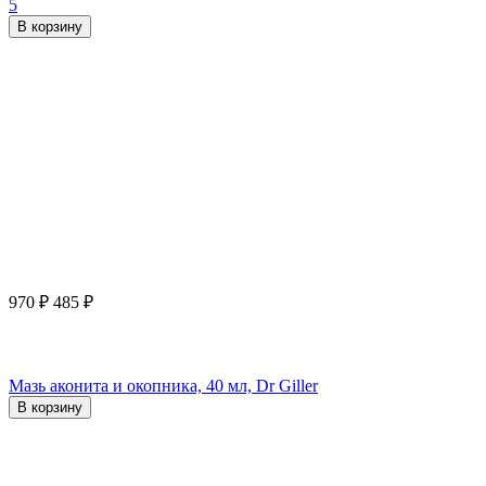
5
В корзину
970
₽
485
₽
Мазь аконита и окопника, 40 мл, Dr Giller
В корзину