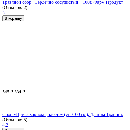
Травяной сбор "Сердечно-сосудистый", 100г, Фарм-Продукт
(Отзывов: 2)
5
В корзину
545
₽
334
₽
Сбор «При сахарном диабете» (уп./160 гр.), Данила Травник
(Отзывов: 5)
4.2