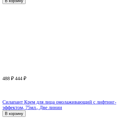
В корзину
488
₽
444
₽
Силапант Крем для лица омолаживающий с лифтинг-
эффектом, 75мл., Две линии
В корзину