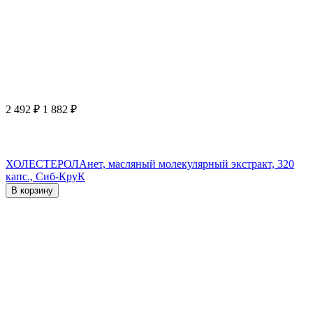
2 492
₽
1 882
₽
ХОЛЕСТЕРОЛАнет, масляный молекулярный экстракт, 320
капс., Сиб-КруК
В корзину