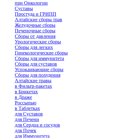
при Онкологии
Суставы
Простуда и ГРИПП
Алтайские сборы трав
Желудочные сборы
Печеночные сборы
Сборы от давления
Урологические сборы
Сборы для легких
Гинекологические сборы
Сборы для иммунитета
Сборы для суставов
Успокаивающие сборы
Сборы для похудения
Алтайские травы
в Фильтр-пакетах
в Брикетах
в Драже
Россыпью
в Таблетках
для Cуставов
для Печени
для Сердца и сосудов
для Почек
для Иммунитета