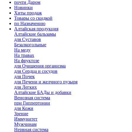
почти Даром
Новинки
Хиты продаж
Товары со скидкой
по Назначению
Алтайская продукция
Алтайские бальзамы
для Суставов
Безалкогольные
На меду
На травах
На фруктозе
для Очищения организма
для Сердца и сосудов
для Почек
для Печени и желчного пузыря
для Легких
Алтайские БАДы и добавки
Венозная система
при Гиппертонии
для Кожи
Зрение
Иммунитет
Мужчинам
Нервная система