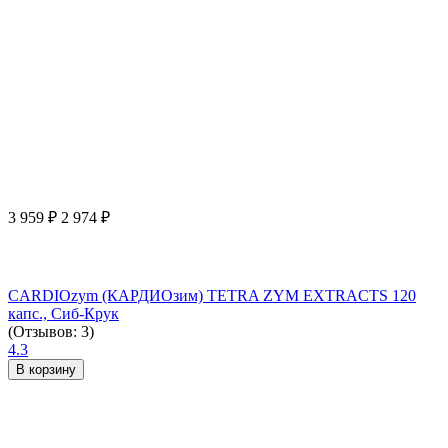
3 959
₽
2 974
₽
CARDIOzym (КАРДИОзим) TETRA ZYM EXTRACTS 120
капс., Сиб-Крук
(Отзывов: 3)
4.3
В корзину