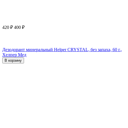
420
₽
400
₽
Дезодорант минеральный Helper CRYSTAL, без запаха, 60 г.,
Хелпер Мед
В корзину