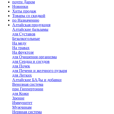
почти Даром
Новинки
Хиты продаж
Товары со скидкой
по Назначению
Алтайская продукция
Алтайские бальзамы
для Суставов
Безалкогольные
На меду
На травах
На фруктозе
для Очищения организма
для Сердца и сосудов
для Почек
для Печени и желчного пузыря
для Легких
Алтайские БАДы и добавки
Венозная система
при Гиппертонии
для Кожи
Зрение
Иммунитет
Мужчинам
Нервная система