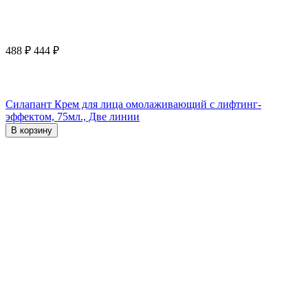
488
₽
444
₽
Силапант Крем для лица омолаживающий с лифтинг-
эффектом, 75мл., Две линии
В корзину