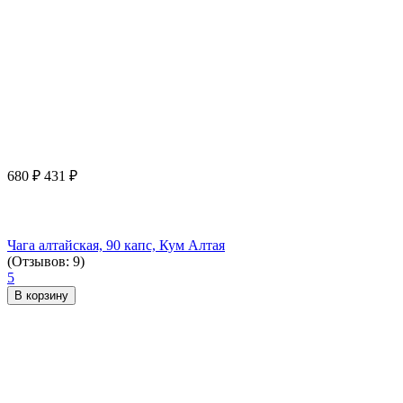
680
₽
431
₽
Чага алтайская, 90 капс, Кум Алтая
(Отзывов: 9)
5
В корзину