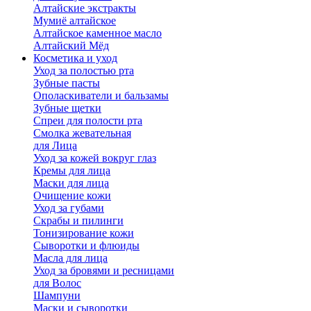
Алтайские экстракты
Мумиё алтайское
Алтайское каменное масло
Алтайский Мёд
Косметика и уход
Уход за полостью рта
Зубные пасты
Ополаскиватели и бальзамы
Зубные щетки
Спреи для полости рта
Смолка жевательная
для Лица
Уход за кожей вокруг глаз
Кремы для лица
Маски для лица
Очищение кожи
Уход за губами
Скрабы и пилинги
Тонизирование кожи
Сыворотки и флюиды
Масла для лица
Уход за бровями и ресницами
для Волос
Шампуни
Маски и сыворотки