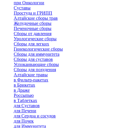
при Онкологии
Суставы
Простуда и ГРИПП
Алтайские сборы трав
Желудочные сборы
Печеночные сборы
Сборы от давления
Урологические сборы
Сборы для легких
Гинекологические сборы
Сборы для иммунитета
Сборы для суставов
Успокаивающие сборы
Сборы для похудения
Алтайские травы
в Фильтр-пакетах
в Брикетах
в Драже
Россыпью
в Таблетках
для Cуставов
для Печени
для Сердца и сосудов
для Почек
для Иммунитета