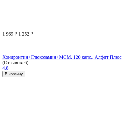
1 969
₽
1 252
₽
Хондроитин+Глюкозамин+МСМ, 120 капс., Алфит Плюс
(Отзывов: 6)
4.8
В корзину