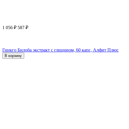
1 056
₽
587
₽
Гинкго Билоба экстракт с глицином, 60 капс, Алфит Плюс
В корзину