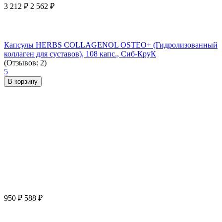
3 212
₽
2 562
₽
Капсулы HERBS COLLAGENOL OSTEO+ (Гидролизованный
коллаген для суставов), 108 капс., Сиб-КруК
(Отзывов: 2)
5
В корзину
950
₽
588
₽