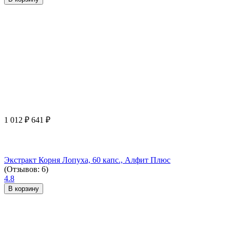
1 012
₽
641
₽
Экстракт Корня Лопуха, 60 капс., Алфит Плюс
(Отзывов: 6)
4.8
В корзину