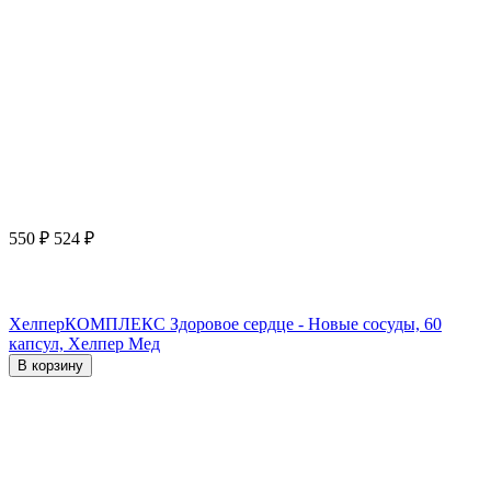
550
₽
524
₽
ХелперКОМПЛЕКС Здоровое сердце - Новые сосуды, 60
капсул, Хелпер Мед
В корзину