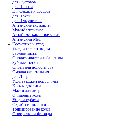
для Cуставов
для Печени
для Сердца и сосудов
для Почек
для Иммунитета
Алтайские экстракты
Мумиё алтайское
Алтайское каменное масло
Алтайский Мёд
Косметика и уход
Уход за полостью рта
Зубные пасты
Ополаскиватели и бальзамы
Зубные щетки
Спреи для полости рта
Смолка жевательная
для Лица
Уход за кожей вокруг глаз
Кремы для лица
Маски для лица
Очищение кожи
Уход за губами
Скрабы и пилинги
Тонизирование кожи
Сыворотки и флюиды