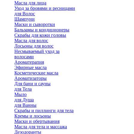
Масла для лица
Уход за бровями и ресницами
для Волос
Шампуни
Маски и сыворотки
Бальзамы и кондиционеры
Скрабы для кожи головы
Масла для волос
Лосьоны для волос
Несмываемый уход за
волосами
Ароматерапия
Эфирные масла
Косметические масла
Ароматизаторы
Для бани и сауны
для Тела
Мыло
для Душа
для Ванны
Скрабы и пиллинги для тела
Кремы и лосьоны
Маски и обертывания
Масла для тела и массажа
Дезодоранты