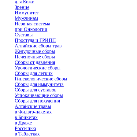
для Кожи
Зрение
Иммунитет
Мужчинам
Нервная система
при Онкологии
Суставы
Простуда и ГРИПП
Алтайские сборы трав
Желудочные сборы
Печеночные сборы
Сборы от давления
Урологические сборы
Сборы для легких
Гинекологические сборы
Сборы для иммунитета
Сборы для суставов
Успокаивающие сборы
Сборы для похудения
Алтайские травы
в Фильтр-пакетах
в Брикетах
в Драже
Россыпью
в Таблетках