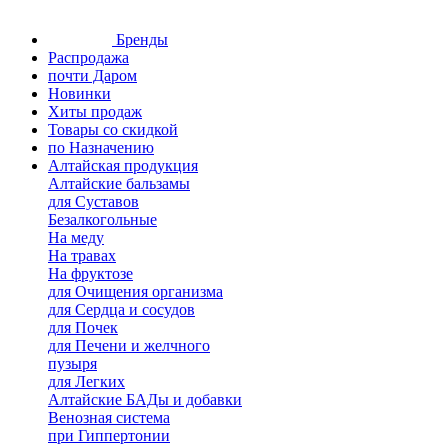
Бренды
Распродажа
почти Даром
Новинки
Хиты продаж
Товары со скидкой
по Назначению
Алтайская продукция
Алтайские бальзамы
для Суставов
Безалкогольные
На меду
На травах
На фруктозе
для Очищения организма
для Сердца и сосудов
для Почек
для Печени и желчного
пузыря
для Легких
Алтайские БАДы и добавки
Венозная система
при Гиппертонии