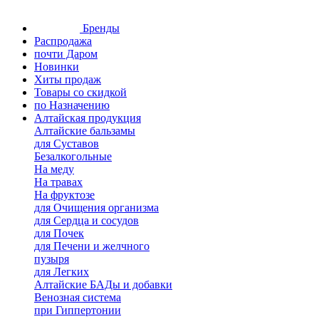
Бренды
Распродажа
почти Даром
Новинки
Хиты продаж
Товары со скидкой
по Назначению
Алтайская продукция
Алтайские бальзамы
для Суставов
Безалкогольные
На меду
На травах
На фруктозе
для Очищения организма
для Сердца и сосудов
для Почек
для Печени и желчного
пузыря
для Легких
Алтайские БАДы и добавки
Венозная система
при Гиппертонии