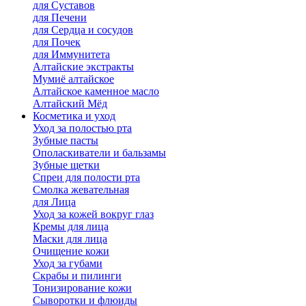
для Cуставов
для Печени
для Сердца и сосудов
для Почек
для Иммунитета
Алтайские экстракты
Мумиё алтайское
Алтайское каменное масло
Алтайский Мёд
Косметика и уход
Уход за полостью рта
Зубные пасты
Ополаскиватели и бальзамы
Зубные щетки
Спреи для полости рта
Смолка жевательная
для Лица
Уход за кожей вокруг глаз
Кремы для лица
Маски для лица
Очищение кожи
Уход за губами
Скрабы и пилинги
Тонизирование кожи
Сыворотки и флюиды