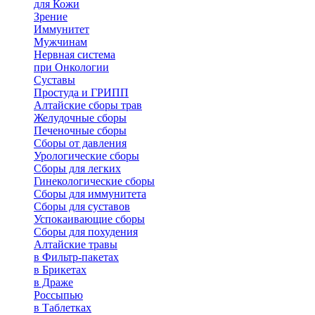
для Кожи
Зрение
Иммунитет
Мужчинам
Нервная система
при Онкологии
Суставы
Простуда и ГРИПП
Алтайские сборы трав
Желудочные сборы
Печеночные сборы
Сборы от давления
Урологические сборы
Сборы для легких
Гинекологические сборы
Сборы для иммунитета
Сборы для суставов
Успокаивающие сборы
Сборы для похудения
Алтайские травы
в Фильтр-пакетах
в Брикетах
в Драже
Россыпью
в Таблетках