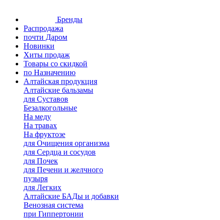
Бренды
Распродажа
почти Даром
Новинки
Хиты продаж
Товары со скидкой
по Назначению
Алтайская продукция
Алтайские бальзамы
для Суставов
Безалкогольные
На меду
На травах
На фруктозе
для Очищения организма
для Сердца и сосудов
для Почек
для Печени и желчного
пузыря
для Легких
Алтайские БАДы и добавки
Венозная система
при Гиппертонии