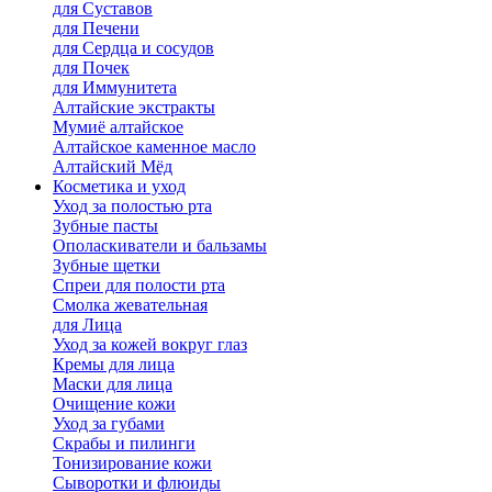
для Cуставов
для Печени
для Сердца и сосудов
для Почек
для Иммунитета
Алтайские экстракты
Мумиё алтайское
Алтайское каменное масло
Алтайский Мёд
Косметика и уход
Уход за полостью рта
Зубные пасты
Ополаскиватели и бальзамы
Зубные щетки
Спреи для полости рта
Смолка жевательная
для Лица
Уход за кожей вокруг глаз
Кремы для лица
Маски для лица
Очищение кожи
Уход за губами
Скрабы и пилинги
Тонизирование кожи
Сыворотки и флюиды