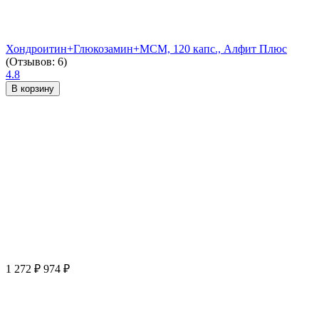
Хондроитин+Глюкозамин+МСМ, 120 капс., Алфит Плюс
(Отзывов: 6)
4.8
В корзину
1 272
₽
974
₽