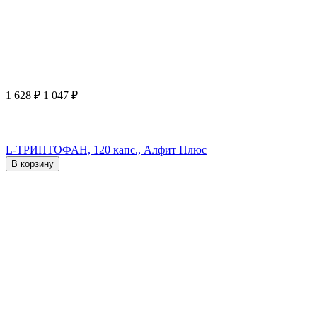
1 628
₽
1 047
₽
L-ТРИПТОФАН, 120 капс., Алфит Плюс
В корзину