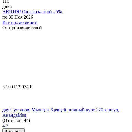
116
дней
АКЦИЯ! Оплата картой - 5%
по 30 Ноя 2026
Все промо-акции
От производителей
3 100
₽
2 074
₽
для Суставов, Мышц и Хрящей, полный курс 270 капсул,
АнандаМед
(Отзывов: 44)
4.7
В корзину