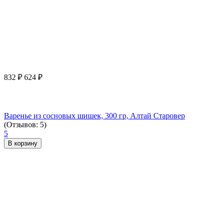
832
₽
624
₽
Варенье из сосновых шишек, 300 гр, Алтай Старовер
(Отзывов: 5)
5
В корзину