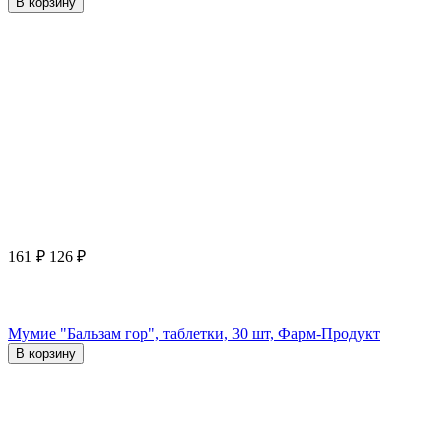
В корзину
161
₽
126
₽
Мумие "Бальзам гор", таблетки, 30 шт, Фарм-Продукт
В корзину