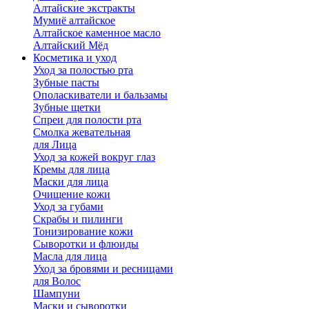
Алтайские экстракты
Мумиё алтайское
Алтайское каменное масло
Алтайский Мёд
Косметика и уход
Уход за полостью рта
Зубные пасты
Ополаскиватели и бальзамы
Зубные щетки
Спреи для полости рта
Смолка жевательная
для Лица
Уход за кожей вокруг глаз
Кремы для лица
Маски для лица
Очищение кожи
Уход за губами
Скрабы и пилинги
Тонизирование кожи
Сыворотки и флюиды
Масла для лица
Уход за бровями и ресницами
для Волос
Шампуни
Маски и сыворотки