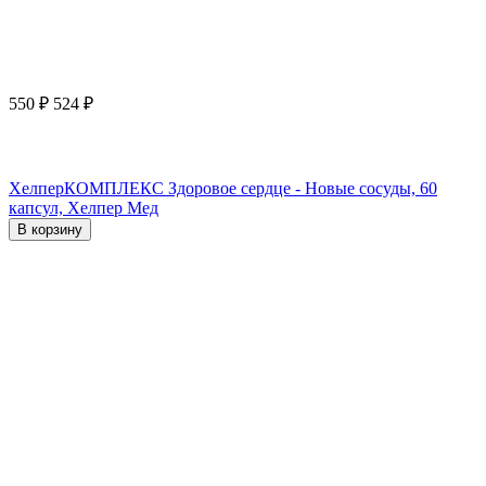
550
₽
524
₽
ХелперКОМПЛЕКС Здоровое сердце - Новые сосуды, 60
капсул, Хелпер Мед
В корзину