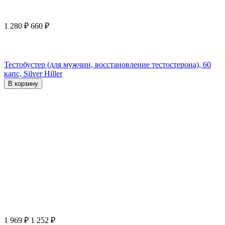
1 280
₽
660
₽
Тестобустер (для мужчин, восстановление тестостерона), 60
капс, Silver Hiller
В корзину
1 969
₽
1 252
₽