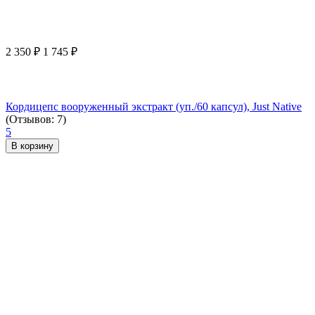
2 350
₽
1 745
₽
Кордицепс вооруженный экстракт (уп./60 капсул), Just Native
(Отзывов: 7)
5
В корзину