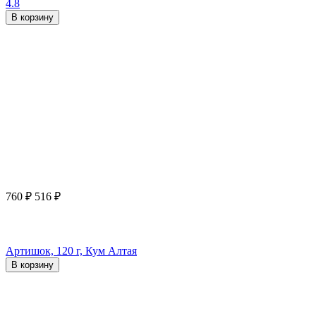
4.8
В корзину
760
₽
516
₽
Артишок, 120 г, Кум Алтая
В корзину