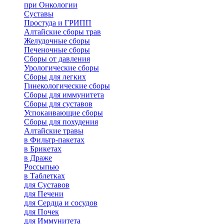
при Онкологии
Суставы
Простуда и ГРИПП
Алтайские сборы трав
Желудочные сборы
Печеночные сборы
Сборы от давления
Урологические сборы
Сборы для легких
Гинекологические сборы
Сборы для иммунитета
Сборы для суставов
Успокаивающие сборы
Сборы для похудения
Алтайские травы
в Фильтр-пакетах
в Брикетах
в Драже
Россыпью
в Таблетках
для Cуставов
для Печени
для Сердца и сосудов
для Почек
для Иммунитета