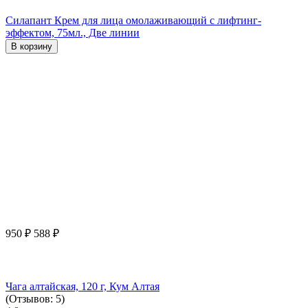
Силапант Крем для лица омолаживающий с лифтинг-
эффектом, 75мл., Две линии
В корзину
950
₽
588
₽
Чага алтайская, 120 г, Кум Алтая
(Отзывов: 5)