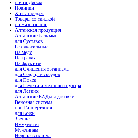
почти Даром
Новинки
Хиты продаж
Товары со скидкой
по Назначению
Алтайская продукция
Алтайские бальзамы
для Суставов
Безалкогольные
На меду
На травах
На фруктозе
для Очищения организма
для Сердца и сосудов
для Почек
для Печени и желчного пузыря
для Легких
Алтайские БАДы и добавки
Венозная система
при Гиппертонии
для Кожи
Зрение
Иммунитет
Мужчинам
Нервная система