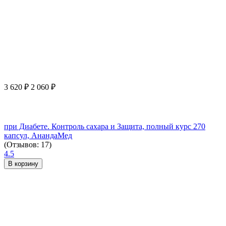
3 620
₽
2 060
₽
при Диабете. Контроль сахара и Защита, полный курс 270
капсул, АнандаМед
(Отзывов: 17)
4.5
В корзину