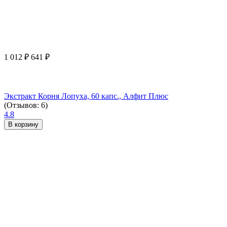
1 012
₽
641
₽
Экстракт Корня Лопуха, 60 капс., Алфит Плюс
(Отзывов: 6)
4.8
В корзину