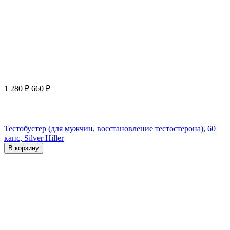
1 280
₽
660
₽
Тестобустер (для мужчин, восстановление тестостерона), 60
капс, Silver Hiller
В корзину