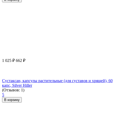
1 025
₽
662
₽
Сустаксан, капсулы растительные (для суставов и хрящей), 60
капс, Silver Hiller
(Отзывов: 1)
5
В корзину