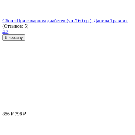
Сбор «При сахарном диабете» (уп./160 гр.), Данила Травник
(Отзывов: 5)
4.2
В корзину
856
₽
796
₽