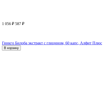
1 056
₽
587
₽
Гинкго Билоба экстракт с глицином, 60 капс, Алфит Плюс
В корзину