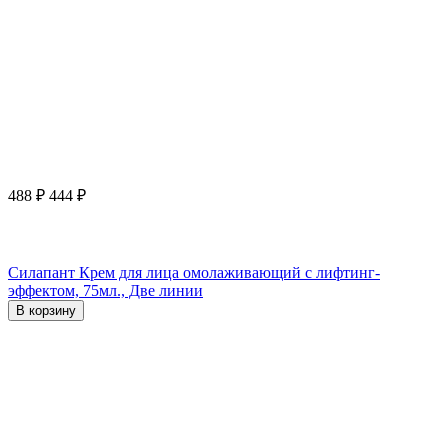
488
₽
444
₽
Силапант Крем для лица омолаживающий с лифтинг-
эффектом, 75мл., Две линии
В корзину