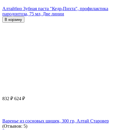
Алтайбио Зубная паста "Кедр-Пихта", профилактика
пародонтоза, 75 мл, Две линии
В корзину
832
₽
624
₽
Варенье из сосновых шишек, 300 гр, Алтай Старовер
(Отзывов: 5)