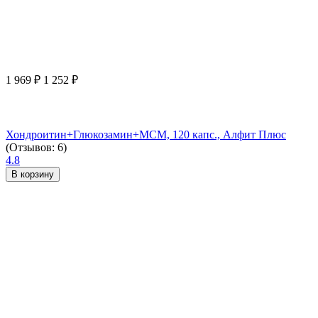
1 969
₽
1 252
₽
Хондроитин+Глюкозамин+МСМ, 120 капс., Алфит Плюс
(Отзывов: 6)
4.8
В корзину