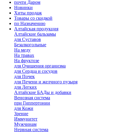
почти Даром
Новинки
Хиты продаж
Товары со скидкой
по Назначению
Алтайская продукция
Алтайские бальзамы
для Суставов
Безалкогольные
На меду
На травах
На фруктозе
для Очищения организма
для Сердца и сосудов
для Почек
для Печени и желчного пузыря
для Легких
Алтайские БАДы и добавки
Венозная система
при Гиппертонии
для Кожи
Зрение
Иммунитет
Мужчинам
Нервная система