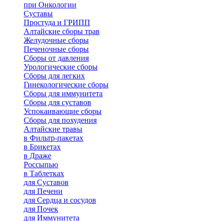
при Онкологии
Суставы
Простуда и ГРИПП
Алтайские сборы трав
Желудочные сборы
Печеночные сборы
Сборы от давления
Урологические сборы
Сборы для легких
Гинекологические сборы
Сборы для иммунитета
Сборы для суставов
Успокаивающие сборы
Сборы для похудения
Алтайские травы
в Фильтр-пакетах
в Брикетах
в Драже
Россыпью
в Таблетках
для Cуставов
для Печени
для Сердца и сосудов
для Почек
для Иммунитета