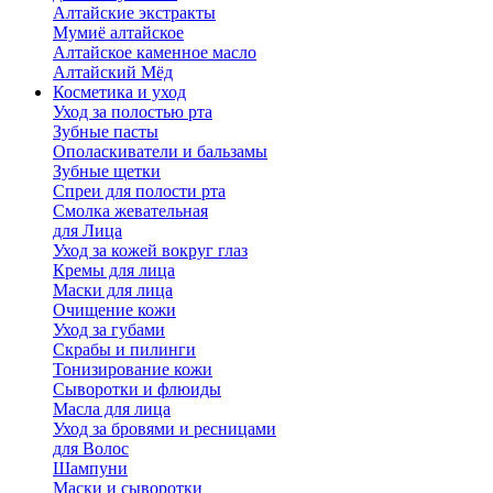
Алтайские экстракты
Мумиё алтайское
Алтайское каменное масло
Алтайский Мёд
Косметика и уход
Уход за полостью рта
Зубные пасты
Ополаскиватели и бальзамы
Зубные щетки
Спреи для полости рта
Смолка жевательная
для Лица
Уход за кожей вокруг глаз
Кремы для лица
Маски для лица
Очищение кожи
Уход за губами
Скрабы и пилинги
Тонизирование кожи
Сыворотки и флюиды
Масла для лица
Уход за бровями и ресницами
для Волос
Шампуни
Маски и сыворотки