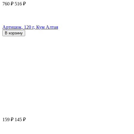
760
₽
516
₽
Артишок, 120 г, Кум Алтая
В корзину
159
₽
145
₽