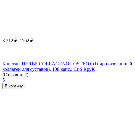
3 212
₽
2 562
₽
Капсулы HERBS COLLAGENOL OSTEO+ (Гидролизованный
коллаген для суставов), 108 капс., Сиб-КруК
(Отзывов: 2)
5
В корзину