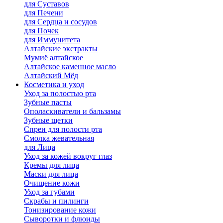
для Cуставов
для Печени
для Сердца и сосудов
для Почек
для Иммунитета
Алтайские экстракты
Мумиё алтайское
Алтайское каменное масло
Алтайский Мёд
Косметика и уход
Уход за полостью рта
Зубные пасты
Ополаскиватели и бальзамы
Зубные щетки
Спреи для полости рта
Смолка жевательная
для Лица
Уход за кожей вокруг глаз
Кремы для лица
Маски для лица
Очищение кожи
Уход за губами
Скрабы и пилинги
Тонизирование кожи
Сыворотки и флюиды