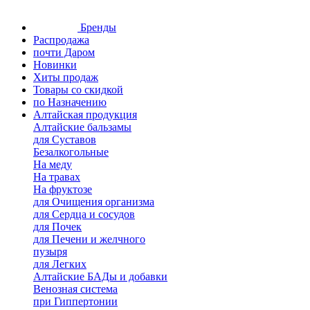
Бренды
Распродажа
почти Даром
Новинки
Хиты продаж
Товары со скидкой
по Назначению
Алтайская продукция
Алтайские бальзамы
для Суставов
Безалкогольные
На меду
На травах
На фруктозе
для Очищения организма
для Сердца и сосудов
для Почек
для Печени и желчного
пузыря
для Легких
Алтайские БАДы и добавки
Венозная система
при Гиппертонии