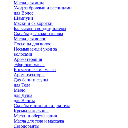
Масла для лица
Уход за бровями и ресницами
для Волос
Шампуни
Маски и сыворотки
Бальзамы и кондиционеры
Скрабы для кожи головы
Масла для волос
Лосьоны для волос
Несмываемый уход за
волосами
Ароматерапия
Эфирные масла
Косметические масла
Ароматизаторы
Для бани и сауны
для Тела
Мыло
для Душа
для Ванны
Скрабы и пиллинги для тела
Кремы и лосьоны
Маски и обертывания
Масла для тела и массажа
Дезодоранты