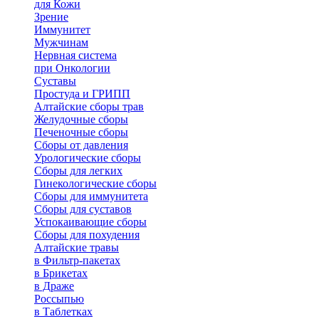
для Кожи
Зрение
Иммунитет
Мужчинам
Нервная система
при Онкологии
Суставы
Простуда и ГРИПП
Алтайские сборы трав
Желудочные сборы
Печеночные сборы
Сборы от давления
Урологические сборы
Сборы для легких
Гинекологические сборы
Сборы для иммунитета
Сборы для суставов
Успокаивающие сборы
Сборы для похудения
Алтайские травы
в Фильтр-пакетах
в Брикетах
в Драже
Россыпью
в Таблетках