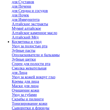
для Cуставов
для Печени
для Сердца и сосудов
для Почек
для Иммунитета
Алтайские экстракты
Мумиё алтайское
Алтайское каменное масло
Алтайский Мёд
Косметика и уход
Уход за полостью рта
Зубные пасты
Ополаскиватели и бальзамы
Зубные щетки
Спреи для полости рта
Смолка жевательная
для Лица
Уход за кожей вокруг глаз
Кремы для лица
Маски для лица
Очищение кожи
Уход за губами
Скрабы и пилинги
Тонизирование кожи
Сыворотки и флюиды