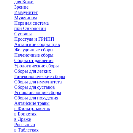
для Кожи
Зрение
Иммунитет
Мужчинам
Нервная система
при Онкологии
Суставы
Простуда и ГРИПП
Алтайские сборы трав
Желудочные сборы
Печеночные сборы
Сборы от давления
Урологические сборы
Сборы для легких
Гинекологические сборы
Сборы для иммунитета
Сборы для суставов
Успокаивающие сборы
Сборы для похудения
Алтайские травы
в Фильтр-пакетах
в Брикетах
в Драже
Россыпью
в Таблетках