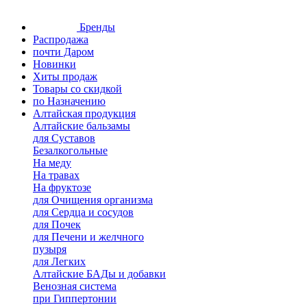
Бренды
Распродажа
почти Даром
Новинки
Хиты продаж
Товары со скидкой
по Назначению
Алтайская продукция
Алтайские бальзамы
для Суставов
Безалкогольные
На меду
На травах
На фруктозе
для Очищения организма
для Сердца и сосудов
для Почек
для Печени и желчного
пузыря
для Легких
Алтайские БАДы и добавки
Венозная система
при Гиппертонии