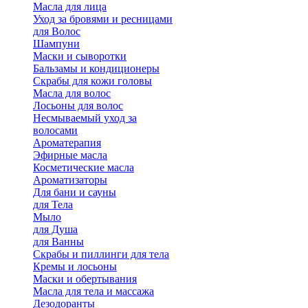
Масла для лица
Уход за бровями и ресницами
для Волос
Шампуни
Маски и сыворотки
Бальзамы и кондиционеры
Скрабы для кожи головы
Масла для волос
Лосьоны для волос
Несмываемый уход за
волосами
Ароматерапия
Эфирные масла
Косметические масла
Ароматизаторы
Для бани и сауны
для Тела
Мыло
для Душа
для Ванны
Скрабы и пиллинги для тела
Кремы и лосьоны
Маски и обертывания
Масла для тела и массажа
Дезодоранты