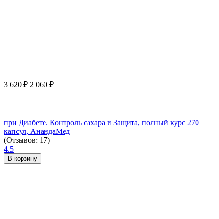
3 620
₽
2 060
₽
при Диабете. Контроль сахара и Защита, полный курс 270
капсул, АнандаМед
(Отзывов: 17)
4.5
В корзину