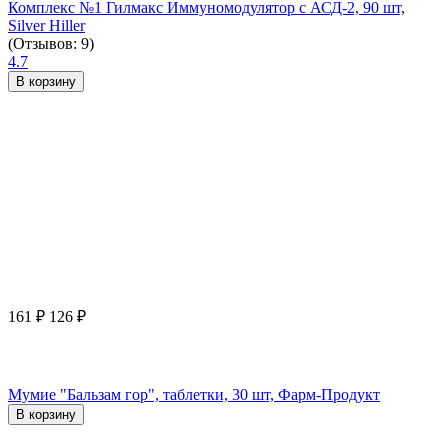
Комплекс №1 Гилмакс Иммуномодулятор с АСД-2, 90 шт,
Silver Hiller
(Отзывов: 9)
4.7
В корзину
161
₽
126
₽
Мумие "Бальзам гор", таблетки, 30 шт, Фарм-Продукт
В корзину