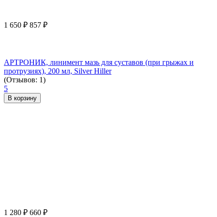
1 650
₽
857
₽
АРТРОНИК, линимент мазь для суставов (при грыжах и
протрузиях), 200 мл, Silver Hiller
(Отзывов: 1)
5
В корзину
1 280
₽
660
₽