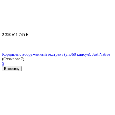
2 350
₽
1 745
₽
Кордицепс вооруженный экстракт (уп./60 капсул), Just Native
(Отзывов: 7)
5
В корзину