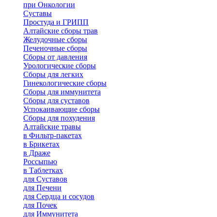
при Онкологии
Суставы
Простуда и ГРИПП
Алтайские сборы трав
Желудочные сборы
Печеночные сборы
Сборы от давления
Урологические сборы
Сборы для легких
Гинекологические сборы
Сборы для иммунитета
Сборы для суставов
Успокаивающие сборы
Сборы для похудения
Алтайские травы
в Фильтр-пакетах
в Брикетах
в Драже
Россыпью
в Таблетках
для Cуставов
для Печени
для Сердца и сосудов
для Почек
для Иммунитета