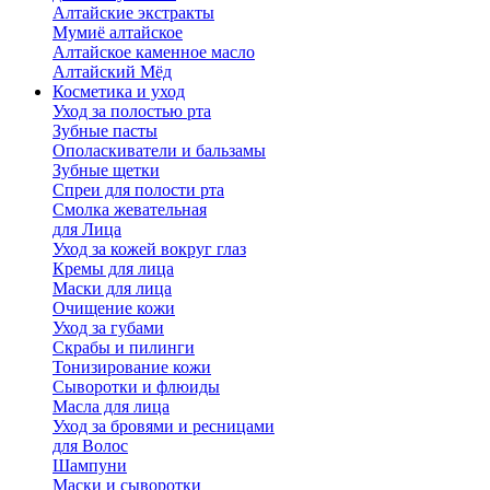
Алтайские экстракты
Мумиё алтайское
Алтайское каменное масло
Алтайский Мёд
Косметика и уход
Уход за полостью рта
Зубные пасты
Ополаскиватели и бальзамы
Зубные щетки
Спреи для полости рта
Смолка жевательная
для Лица
Уход за кожей вокруг глаз
Кремы для лица
Маски для лица
Очищение кожи
Уход за губами
Скрабы и пилинги
Тонизирование кожи
Сыворотки и флюиды
Масла для лица
Уход за бровями и ресницами
для Волос
Шампуни
Маски и сыворотки