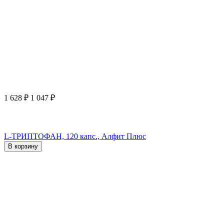
1 628
₽
1 047
₽
L-ТРИПТОФАН, 120 капс., Алфит Плюс
В корзину