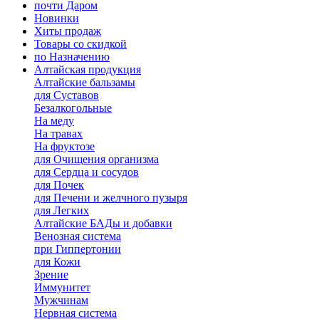
почти Даром
Новинки
Хиты продаж
Товары со скидкой
по Назначению
Алтайская продукция
Алтайские бальзамы
для Суставов
Безалкогольные
На меду
На травах
На фруктозе
для Очищения организма
для Сердца и сосудов
для Почек
для Печени и желчного пузыря
для Легких
Алтайские БАДы и добавки
Венозная система
при Гиппертонии
для Кожи
Зрение
Иммунитет
Мужчинам
Нервная система