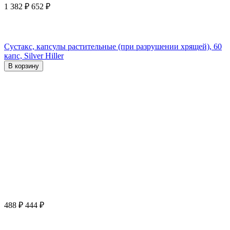
1 382
₽
652
₽
Сустакс, капсулы растительные (при разрушении хрящей), 60
капс, Silver Hiller
В корзину
488
₽
444
₽