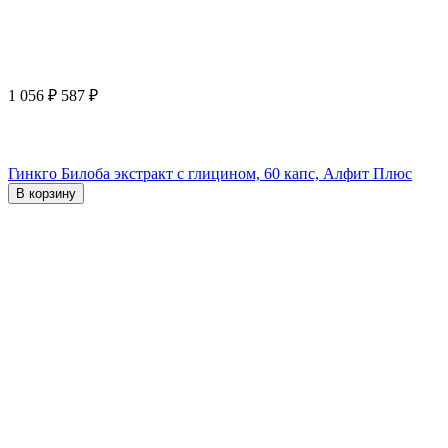
1 056
₽
587
₽
Гинкго Билоба экстракт с глицином, 60 капс, Алфит Плюс
В корзину