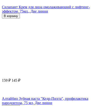
Силапант Крем для лица омолаживающий с лифтинг-
эффектом, 75мл., Две линии
В корзину
159
₽
145
₽
Алтайбио Зубная паста "Кедр-Пихта", профилактика
пародонтоза, 75 мл, Две линии