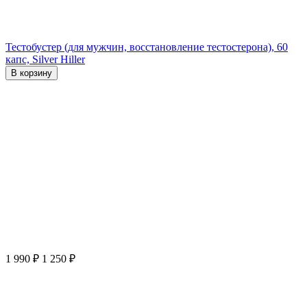
Тестобустер (для мужчин, восстановление тестостерона), 60
капс, Silver Hiller
В корзину
1 990
₽
1 250
₽