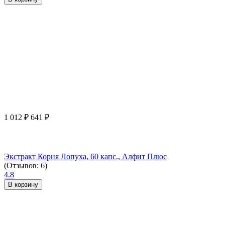
1 012
₽
641
₽
Экстракт Корня Лопуха, 60 капс., Алфит Плюс
(Отзывов: 6)
4.8
В корзину