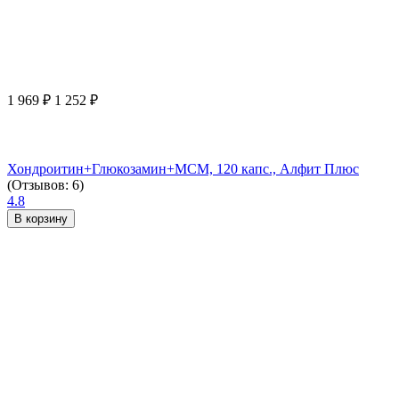
1 969
₽
1 252
₽
Хондроитин+Глюкозамин+МСМ, 120 капс., Алфит Плюс
(Отзывов: 6)
4.8
В корзину