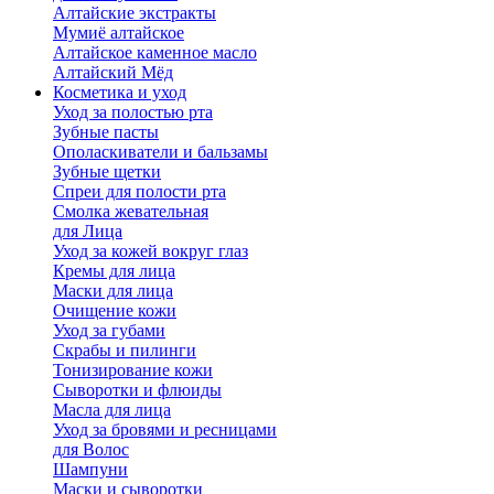
Алтайские экстракты
Мумиё алтайское
Алтайское каменное масло
Алтайский Мёд
Косметика и уход
Уход за полостью рта
Зубные пасты
Ополаскиватели и бальзамы
Зубные щетки
Спреи для полости рта
Смолка жевательная
для Лица
Уход за кожей вокруг глаз
Кремы для лица
Маски для лица
Очищение кожи
Уход за губами
Скрабы и пилинги
Тонизирование кожи
Сыворотки и флюиды
Масла для лица
Уход за бровями и ресницами
для Волос
Шампуни
Маски и сыворотки