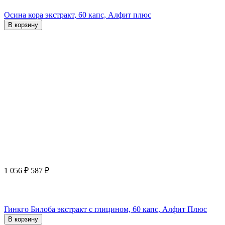
Осина кора экстракт, 60 капс, Алфит плюс
В корзину
1 056
₽
587
₽
Гинкго Билоба экстракт с глицином, 60 капс, Алфит Плюс
В корзину