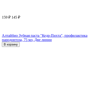
159
₽
145
₽
Алтайбио Зубная паста "Кедр-Пихта", профилактика
пародонтоза, 75 мл, Две линии
В корзину