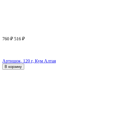
760
₽
516
₽
Артишок, 120 г, Кум Алтая
В корзину