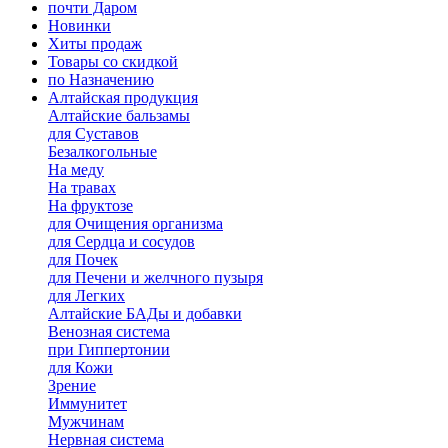
почти Даром
Новинки
Хиты продаж
Товары со скидкой
по Назначению
Алтайская продукция
Алтайские бальзамы
для Суставов
Безалкогольные
На меду
На травах
На фруктозе
для Очищения организма
для Сердца и сосудов
для Почек
для Печени и желчного пузыря
для Легких
Алтайские БАДы и добавки
Венозная система
при Гиппертонии
для Кожи
Зрение
Иммунитет
Мужчинам
Нервная система