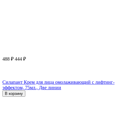
488
₽
444
₽
Силапант Крем для лица омолаживающий с лифтинг-
эффектом, 75мл., Две линии
В корзину