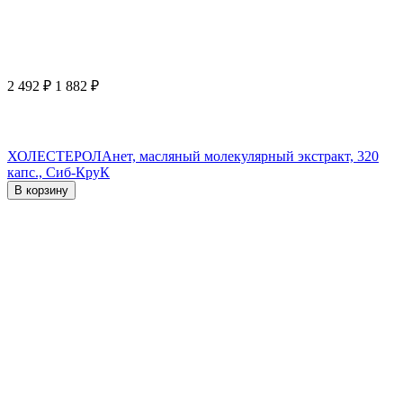
2 492
₽
1 882
₽
ХОЛЕСТЕРОЛАнет, масляный молекулярный экстракт, 320
капс., Сиб-КруК
В корзину