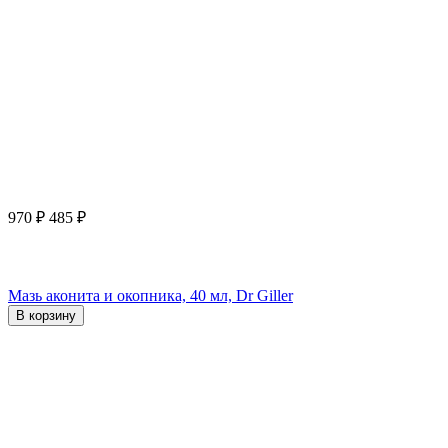
970
₽
485
₽
Мазь аконита и окопника, 40 мл, Dr Giller
В корзину