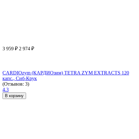
3 959
₽
2 974
₽
CARDIOzym (КАРДИОзим) TETRA ZYM EXTRACTS 120
капс., Сиб-Крук
(Отзывов: 3)
4.3
В корзину