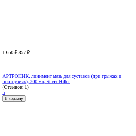
1 650
₽
857
₽
АРТРОНИК, линимент мазь для суставов (при грыжах и
протрузиях), 200 мл, Silver Hiller
(Отзывов: 1)
5
В корзину