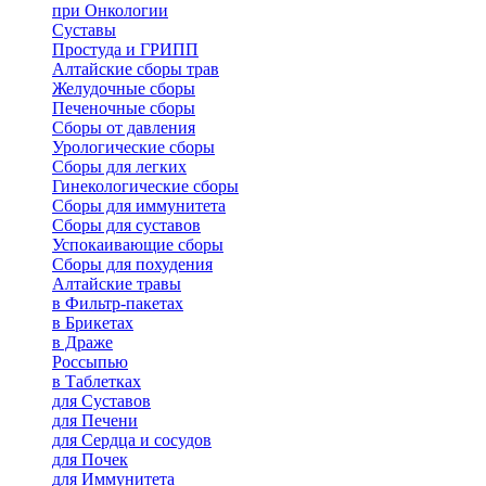
при Онкологии
Суставы
Простуда и ГРИПП
Алтайские сборы трав
Желудочные сборы
Печеночные сборы
Сборы от давления
Урологические сборы
Сборы для легких
Гинекологические сборы
Сборы для иммунитета
Сборы для суставов
Успокаивающие сборы
Сборы для похудения
Алтайские травы
в Фильтр-пакетах
в Брикетах
в Драже
Россыпью
в Таблетках
для Cуставов
для Печени
для Сердца и сосудов
для Почек
для Иммунитета