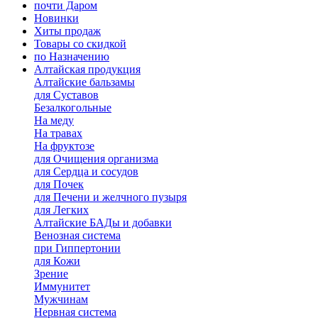
почти Даром
Новинки
Хиты продаж
Товары со скидкой
по Назначению
Алтайская продукция
Алтайские бальзамы
для Суставов
Безалкогольные
На меду
На травах
На фруктозе
для Очищения организма
для Сердца и сосудов
для Почек
для Печени и желчного пузыря
для Легких
Алтайские БАДы и добавки
Венозная система
при Гиппертонии
для Кожи
Зрение
Иммунитет
Мужчинам
Нервная система