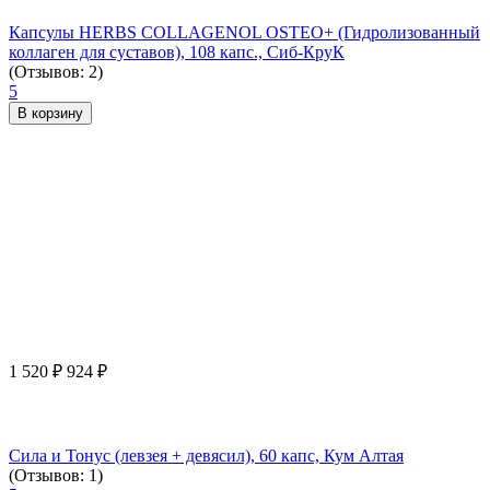
Капсулы HERBS COLLAGENOL OSTEO+ (Гидролизованный
коллаген для суставов), 108 капс., Сиб-КруК
(Отзывов: 2)
5
В корзину
1 520
₽
924
₽
Сила и Тонус (левзея + девясил), 60 капс, Кум Алтая
(Отзывов: 1)