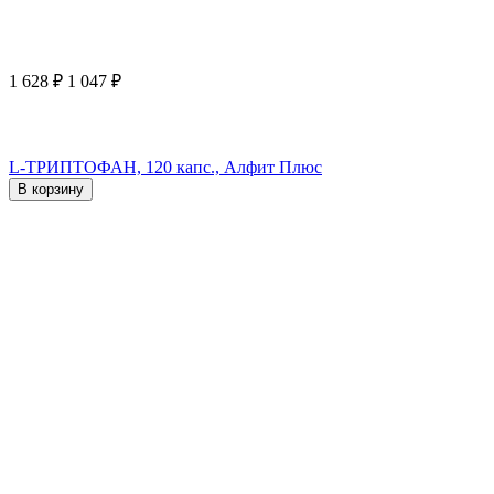
1 628
₽
1 047
₽
L-ТРИПТОФАН, 120 капс., Алфит Плюс
В корзину