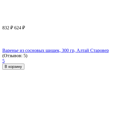
832
₽
624
₽
Варенье из сосновых шишек, 300 гр, Алтай Старовер
(Отзывов: 5)
5
В корзину