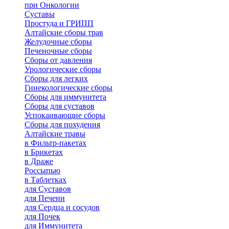
при Онкологии
Суставы
Простуда и ГРИПП
Алтайские сборы трав
Желудочные сборы
Печеночные сборы
Сборы от давления
Урологические сборы
Сборы для легких
Гинекологические сборы
Сборы для иммунитета
Сборы для суставов
Успокаивающие сборы
Сборы для похудения
Алтайские травы
в Фильтр-пакетах
в Брикетах
в Драже
Россыпью
в Таблетках
для Cуставов
для Печени
для Сердца и сосудов
для Почек
для Иммунитета