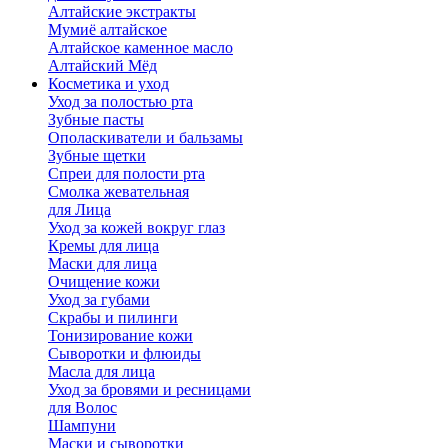
Алтайские экстракты
Мумиё алтайское
Алтайское каменное масло
Алтайский Мёд
Косметика и уход
Уход за полостью рта
Зубные пасты
Ополаскиватели и бальзамы
Зубные щетки
Спреи для полости рта
Смолка жевательная
для Лица
Уход за кожей вокруг глаз
Кремы для лица
Маски для лица
Очищение кожи
Уход за губами
Скрабы и пилинги
Тонизирование кожи
Сыворотки и флюиды
Масла для лица
Уход за бровями и ресницами
для Волос
Шампуни
Маски и сыворотки