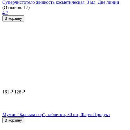
Суперчистотело жидкость косметическая, 3 мл, Две линии
(Отзывов: 17)
4.7
В корзину
161
₽
126
₽
Мумие "Бальзам гор", таблетки, 30 шт, Фарм-Продукт
В корзину