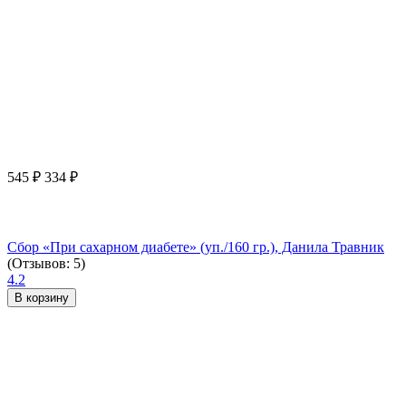
545
₽
334
₽
Сбор «При сахарном диабете» (уп./160 гр.), Данила Травник
(Отзывов: 5)
4.2
В корзину