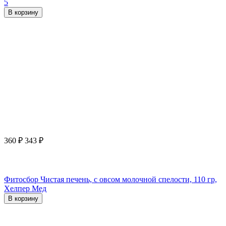
5
В корзину
360
₽
343
₽
Фитосбор Чистая печень, с овсом молочной спелости, 110 гр,
Хелпер Мед
В корзину