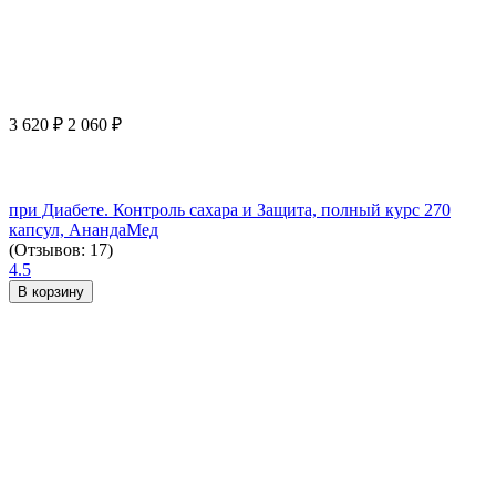
3 620
₽
2 060
₽
при Диабете. Контроль сахара и Защита, полный курс 270
капсул, АнандаМед
(Отзывов: 17)
4.5
В корзину