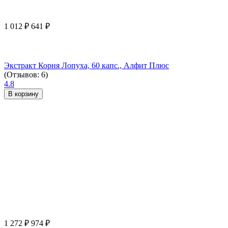
1 012
₽
641
₽
Экстракт Корня Лопуха, 60 капс., Алфит Плюс
(Отзывов: 6)
4.8
В корзину
1 272
₽
974
₽