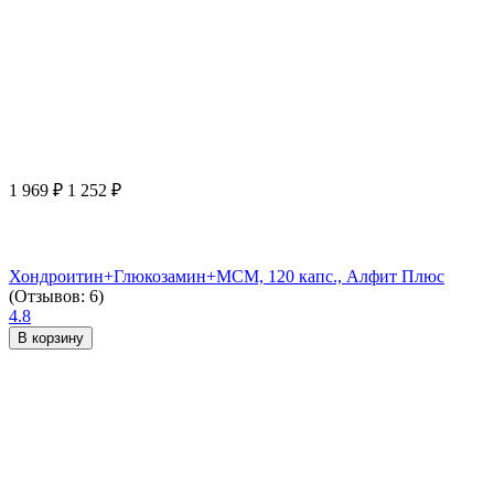
1 969
₽
1 252
₽
Хондроитин+Глюкозамин+МСМ, 120 капс., Алфит Плюс
(Отзывов: 6)
4.8
В корзину