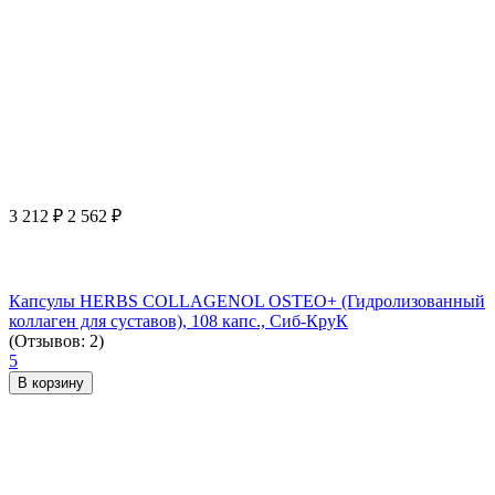
3 212
₽
2 562
₽
Капсулы HERBS COLLAGENOL OSTEO+ (Гидролизованный
коллаген для суставов), 108 капс., Сиб-КруК
(Отзывов: 2)
5
В корзину