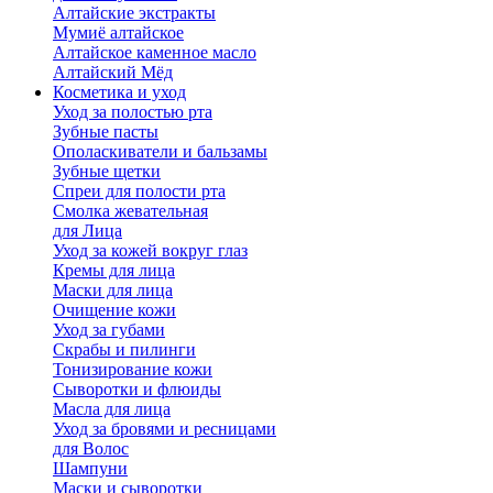
Алтайские экстракты
Мумиё алтайское
Алтайское каменное масло
Алтайский Мёд
Косметика и уход
Уход за полостью рта
Зубные пасты
Ополаскиватели и бальзамы
Зубные щетки
Спреи для полости рта
Смолка жевательная
для Лица
Уход за кожей вокруг глаз
Кремы для лица
Маски для лица
Очищение кожи
Уход за губами
Скрабы и пилинги
Тонизирование кожи
Сыворотки и флюиды
Масла для лица
Уход за бровями и ресницами
для Волос
Шампуни
Маски и сыворотки