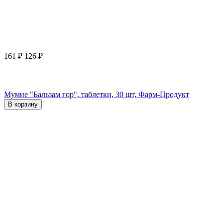
161
₽
126
₽
Мумие "Бальзам гор", таблетки, 30 шт, Фарм-Продукт
В корзину