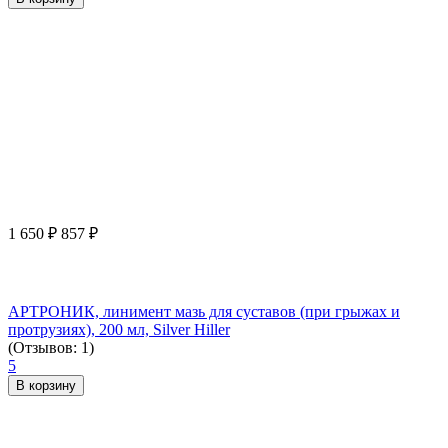
1 650
₽
857
₽
АРТРОНИК, линимент мазь для суставов (при грыжах и
протрузиях), 200 мл, Silver Hiller
(Отзывов: 1)
5
В корзину