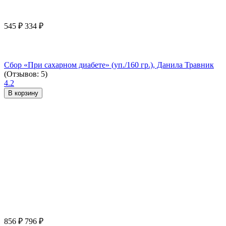
545
₽
334
₽
Сбор «При сахарном диабете» (уп./160 гр.), Данила Травник
(Отзывов: 5)
4.2
В корзину
856
₽
796
₽