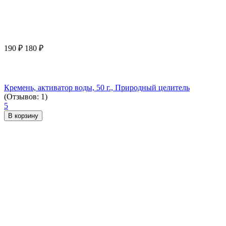
190
₽
180
₽
Кремень, активатор воды, 50 г., Природный целитель
(Отзывов: 1)
5
В корзину