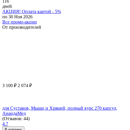
116
дней
АКЦИЯ! Оплата картой - 5%
по 30 Ноя 2026
Все промо-акции
От производителей
3 100
₽
2 074
₽
для Суставов, Мышц и Хрящей, полный курс 270 капсул,
АнандаМед
(Отзывов: 44)
4.7
В корзину