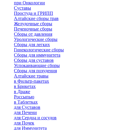
при Онкологии
Суставы
Простуда и ГРИПП
Алтайские сборы трав
Желудочные сборы
Печеночные сборы
Сборы от давления
Урологические сборы
Сборы для легких
Гинекологические сборы
Сборы для иммунитета
Сборы для суставов
Успокаивающие сборы
Сборы для похудения
Алтайские травы
в Фильтр-пакетах
в Брикетах
в Драже
Россыпью
в Таблетках
для Cуставов
для Печени
для Сердца и сосудов
для Почек
для Иммунитета