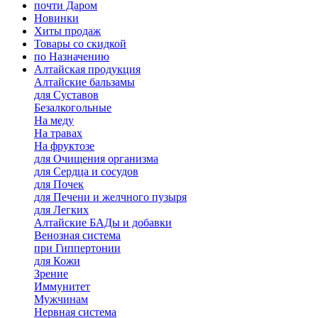
почти Даром
Новинки
Хиты продаж
Товары со скидкой
по Назначению
Алтайская продукция
Алтайские бальзамы
для Суставов
Безалкогольные
На меду
На травах
На фруктозе
для Очищения организма
для Сердца и сосудов
для Почек
для Печени и желчного пузыря
для Легких
Алтайские БАДы и добавки
Венозная система
при Гиппертонии
для Кожи
Зрение
Иммунитет
Мужчинам
Нервная система