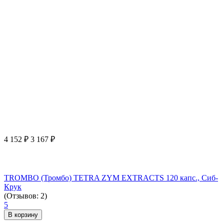
4 152
₽
3 167
₽
TROMBO (Тромбо) TETRA ZYM EXTRACTS 120 капс., Сиб-
Крук
(Отзывов: 2)
5
В корзину