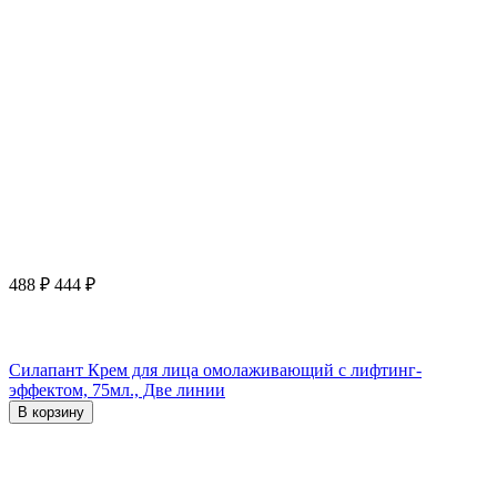
488
₽
444
₽
Силапант Крем для лица омолаживающий с лифтинг-
эффектом, 75мл., Две линии
В корзину