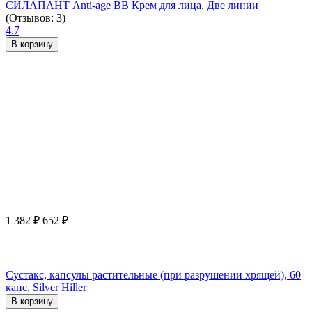
СИЛАПАНТ Anti-age ВВ Крем для лица, Две линии
(Отзывов: 3)
4.7
В корзину
1 382
₽
652
₽
Сустакс, капсулы растительные (при разрушении хрящей), 60
капс, Silver Hiller
В корзину