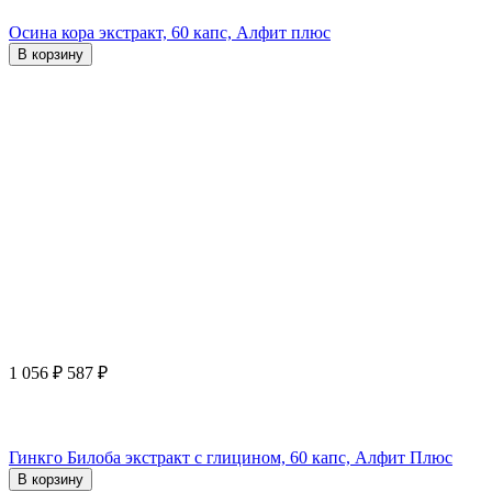
Осина кора экстракт, 60 капс, Алфит плюс
В корзину
1 056
₽
587
₽
Гинкго Билоба экстракт с глицином, 60 капс, Алфит Плюс
В корзину