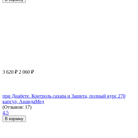
3 620
₽
2 060
₽
при Диабете. Контроль сахара и Защита, полный курс 270
капсул, АнандаМед
(Отзывов: 17)
4.5
В корзину