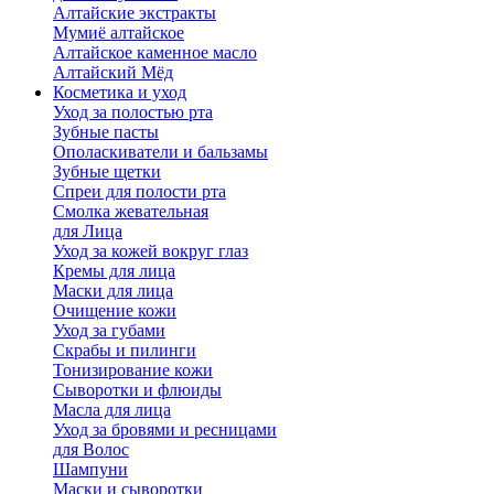
Алтайские экстракты
Мумиё алтайское
Алтайское каменное масло
Алтайский Мёд
Косметика и уход
Уход за полостью рта
Зубные пасты
Ополаскиватели и бальзамы
Зубные щетки
Спреи для полости рта
Смолка жевательная
для Лица
Уход за кожей вокруг глаз
Кремы для лица
Маски для лица
Очищение кожи
Уход за губами
Скрабы и пилинги
Тонизирование кожи
Сыворотки и флюиды
Масла для лица
Уход за бровями и ресницами
для Волос
Шампуни
Маски и сыворотки