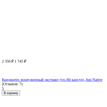
2 350
₽
1 745
₽
Кордицепс вооруженный экстракт (уп./60 капсул), Just Native
(Отзывов: 7)
5
В корзину