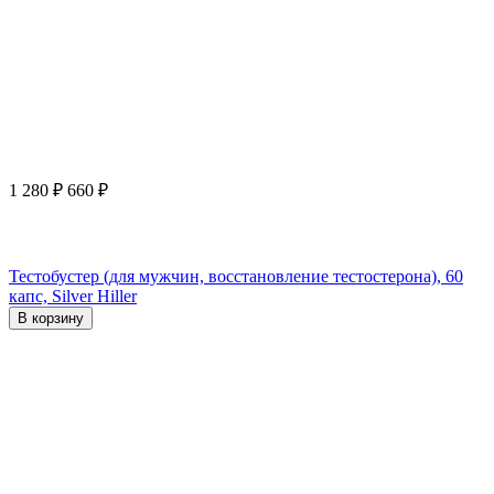
1 280
₽
660
₽
Тестобустер (для мужчин, восстановление тестостерона), 60
капс, Silver Hiller
В корзину