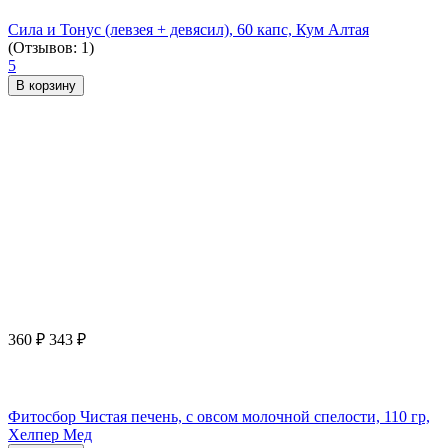
Сила и Тонус (левзея + девясил), 60 капс, Кум Алтая
(Отзывов: 1)
5
В корзину
360
₽
343
₽
Фитосбор Чистая печень, с овсом молочной спелости, 110 гр,
Хелпер Мед