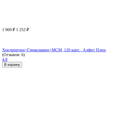
1 969
₽
1 252
₽
Хондроитин+Глюкозамин+МСМ, 120 капс., Алфит Плюс
(Отзывов: 6)
4.8
В корзину