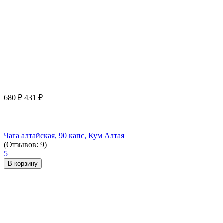
680
₽
431
₽
Чага алтайская, 90 капс, Кум Алтая
(Отзывов: 9)
5
В корзину