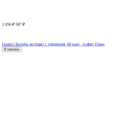
1 056
₽
587
₽
Гинкго Билоба экстракт с глицином, 60 капс, Алфит Плюс
В корзину