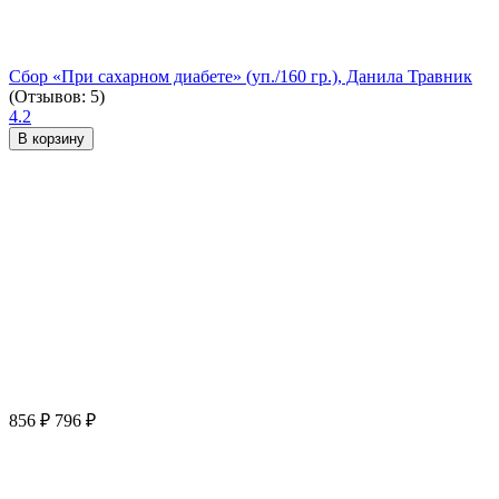
Сбор «При сахарном диабете» (уп./160 гр.), Данила Травник
(Отзывов: 5)
4.2
В корзину
856
₽
796
₽