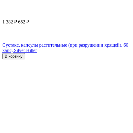
1 382
₽
652
₽
Сустакс, капсулы растительные (при разрушении хрящей), 60
капс, Silver Hiller
В корзину