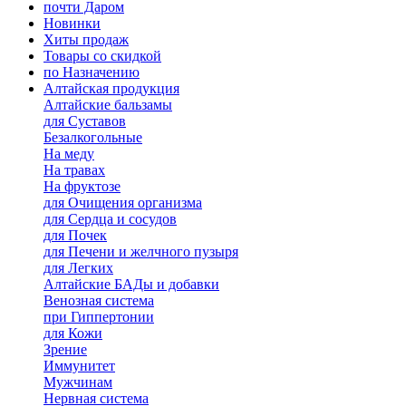
почти Даром
Новинки
Хиты продаж
Товары со скидкой
по Назначению
Алтайская продукция
Алтайские бальзамы
для Суставов
Безалкогольные
На меду
На травах
На фруктозе
для Очищения организма
для Сердца и сосудов
для Почек
для Печени и желчного пузыря
для Легких
Алтайские БАДы и добавки
Венозная система
при Гиппертонии
для Кожи
Зрение
Иммунитет
Мужчинам
Нервная система