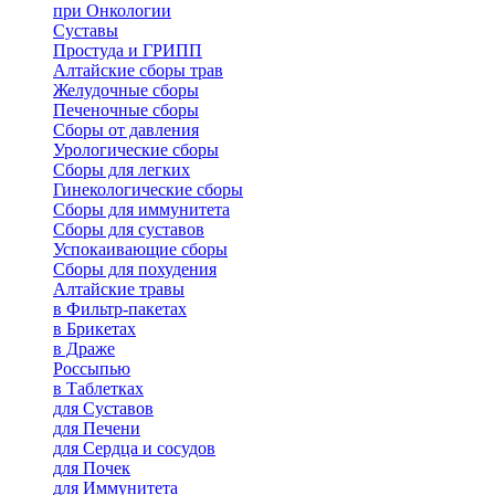
при Онкологии
Суставы
Простуда и ГРИПП
Алтайские сборы трав
Желудочные сборы
Печеночные сборы
Сборы от давления
Урологические сборы
Сборы для легких
Гинекологические сборы
Сборы для иммунитета
Сборы для суставов
Успокаивающие сборы
Сборы для похудения
Алтайские травы
в Фильтр-пакетах
в Брикетах
в Драже
Россыпью
в Таблетках
для Cуставов
для Печени
для Сердца и сосудов
для Почек
для Иммунитета