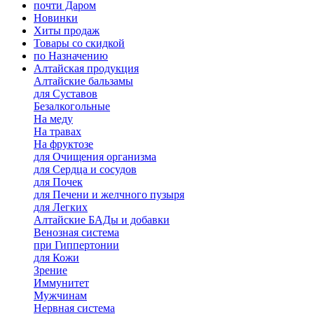
почти Даром
Новинки
Хиты продаж
Товары со скидкой
по Назначению
Алтайская продукция
Алтайские бальзамы
для Суставов
Безалкогольные
На меду
На травах
На фруктозе
для Очищения организма
для Сердца и сосудов
для Почек
для Печени и желчного пузыря
для Легких
Алтайские БАДы и добавки
Венозная система
при Гиппертонии
для Кожи
Зрение
Иммунитет
Мужчинам
Нервная система