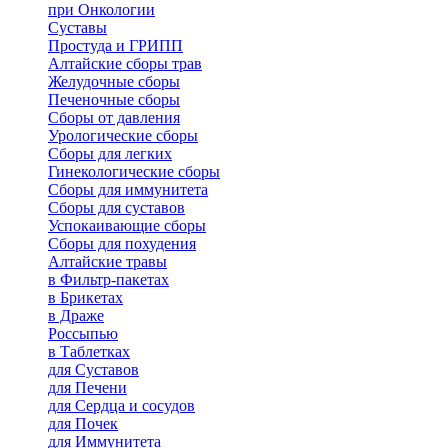
при Онкологии
Суставы
Простуда и ГРИПП
Алтайские сборы трав
Желудочные сборы
Печеночные сборы
Сборы от давления
Урологические сборы
Сборы для легких
Гинекологические сборы
Сборы для иммунитета
Сборы для суставов
Успокаивающие сборы
Сборы для похудения
Алтайские травы
в Фильтр-пакетах
в Брикетах
в Драже
Россыпью
в Таблетках
для Cуставов
для Печени
для Сердца и сосудов
для Почек
для Иммунитета