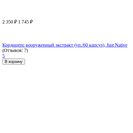
2 350
₽
1 745
₽
Кордицепс вооруженный экстракт (уп./60 капсул), Just Native
(Отзывов: 7)
5
В корзину