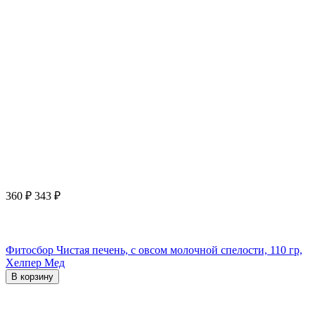
360
₽
343
₽
Фитосбор Чистая печень, с овсом молочной спелости, 110 гр,
Хелпер Мед
В корзину