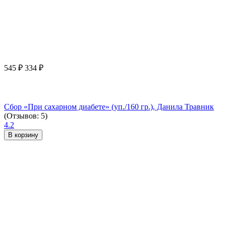
545
₽
334
₽
Сбор «При сахарном диабете» (уп./160 гр.), Данила Травник
(Отзывов: 5)
4.2
В корзину