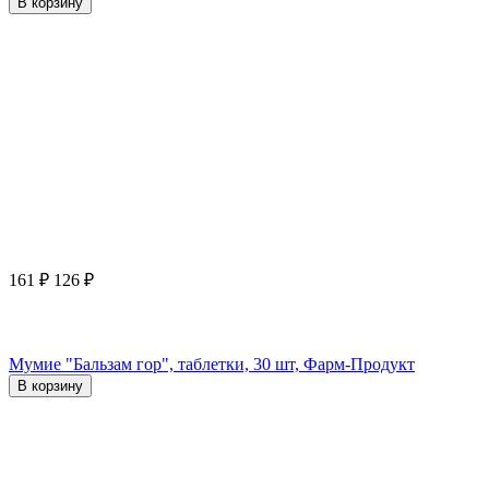
В корзину
161
₽
126
₽
Мумие "Бальзам гор", таблетки, 30 шт, Фарм-Продукт
В корзину