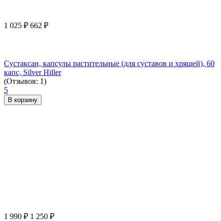
1 025
₽
662
₽
Сустаксан, капсулы растительные (для суставов и хрящей), 60
капс, Silver Hiller
(Отзывов: 1)
5
В корзину
1 990
₽
1 250
₽