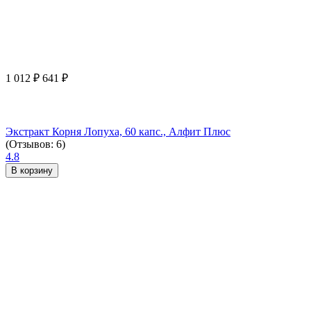
1 012
₽
641
₽
Экстракт Корня Лопуха, 60 капс., Алфит Плюс
(Отзывов: 6)
4.8
В корзину