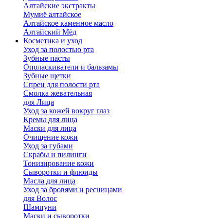
Алтайские экстракты
Мумиё алтайское
Алтайское каменное масло
Алтайский Мёд
Косметика и уход
Уход за полостью рта
Зубные пасты
Ополаскиватели и бальзамы
Зубные щетки
Спреи для полости рта
Смолка жевательная
для Лица
Уход за кожей вокруг глаз
Кремы для лица
Маски для лица
Очищение кожи
Уход за губами
Скрабы и пилинги
Тонизирование кожи
Сыворотки и флюиды
Масла для лица
Уход за бровями и ресницами
для Волос
Шампуни
Маски и сыворотки