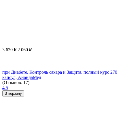
3 620
₽
2 060
₽
при Диабете. Контроль сахара и Защита, полный курс 270
капсул, АнандаМед
(Отзывов: 17)
4.5
В корзину