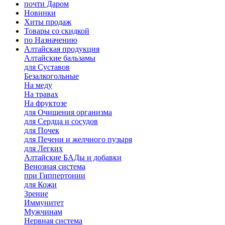
почти Даром
Новинки
Хиты продаж
Товары со скидкой
по Назначению
Алтайская продукция
Алтайские бальзамы
для Суставов
Безалкогольные
На меду
На травах
На фруктозе
для Очищения организма
для Сердца и сосудов
для Почек
для Печени и желчного пузыря
для Легких
Алтайские БАДы и добавки
Венозная система
при Гиппертонии
для Кожи
Зрение
Иммунитет
Мужчинам
Нервная система