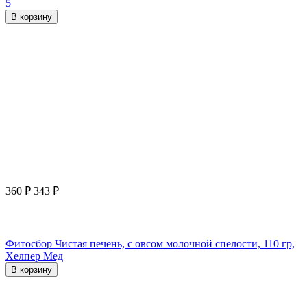
5
В корзину
360
₽
343
₽
Фитосбор Чистая печень, с овсом молочной спелости, 110 гр,
Хелпер Мед
В корзину