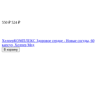
550
₽
524
₽
ХелперКОМПЛЕКС Здоровое сердце - Новые сосуды, 60
капсул, Хелпер Мед
В корзину