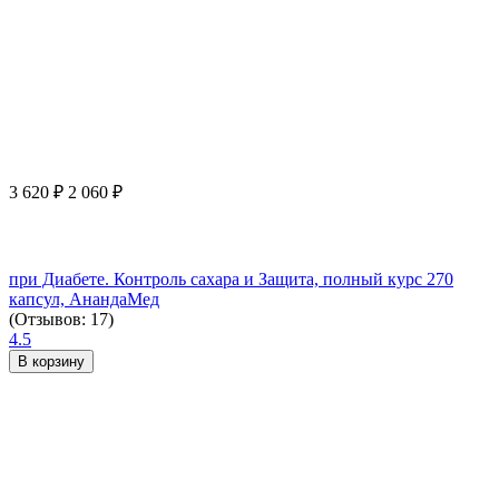
3 620
₽
2 060
₽
при Диабете. Контроль сахара и Защита, полный курс 270
капсул, АнандаМед
(Отзывов: 17)
4.5
В корзину