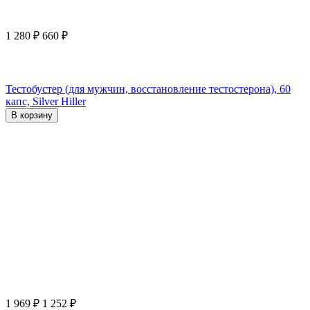
1 280
₽
660
₽
Тестобустер (для мужчин, восстановление тестостерона), 60
капс, Silver Hiller
В корзину
1 969
₽
1 252
₽