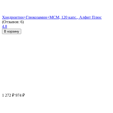
Хондроитин+Глюкозамин+МСМ, 120 капс., Алфит Плюс
(Отзывов: 6)
4.8
В корзину
1 272
₽
974
₽