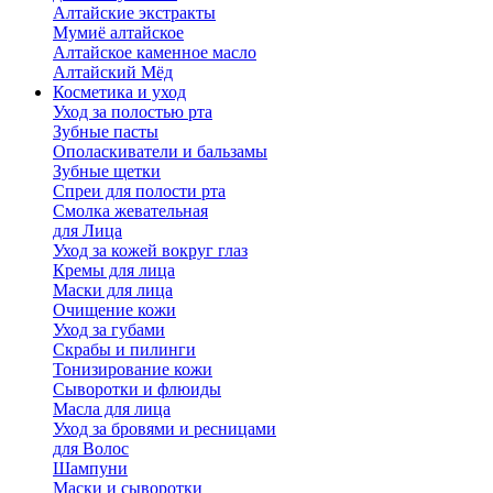
Алтайские экстракты
Мумиё алтайское
Алтайское каменное масло
Алтайский Мёд
Косметика и уход
Уход за полостью рта
Зубные пасты
Ополаскиватели и бальзамы
Зубные щетки
Спреи для полости рта
Смолка жевательная
для Лица
Уход за кожей вокруг глаз
Кремы для лица
Маски для лица
Очищение кожи
Уход за губами
Скрабы и пилинги
Тонизирование кожи
Сыворотки и флюиды
Масла для лица
Уход за бровями и ресницами
для Волос
Шампуни
Маски и сыворотки