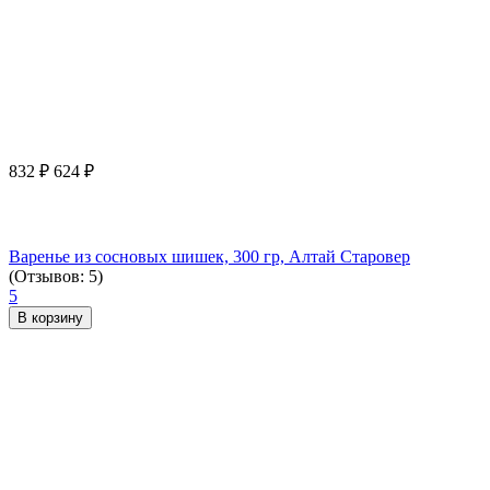
832
₽
624
₽
Варенье из сосновых шишек, 300 гр, Алтай Старовер
(Отзывов: 5)
5
В корзину