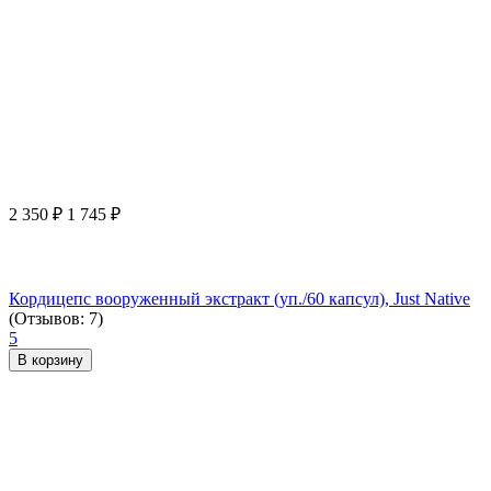
2 350
₽
1 745
₽
Кордицепс вооруженный экстракт (уп./60 капсул), Just Native
(Отзывов: 7)
5
В корзину