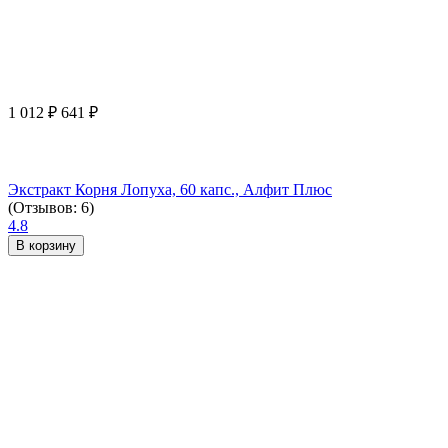
1 012
₽
641
₽
Экстракт Корня Лопуха, 60 капс., Алфит Плюс
(Отзывов: 6)
4.8
В корзину