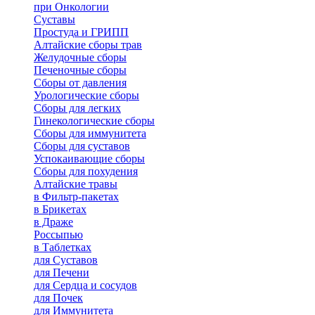
при Онкологии
Суставы
Простуда и ГРИПП
Алтайские сборы трав
Желудочные сборы
Печеночные сборы
Сборы от давления
Урологические сборы
Сборы для легких
Гинекологические сборы
Сборы для иммунитета
Сборы для суставов
Успокаивающие сборы
Сборы для похудения
Алтайские травы
в Фильтр-пакетах
в Брикетах
в Драже
Россыпью
в Таблетках
для Cуставов
для Печени
для Сердца и сосудов
для Почек
для Иммунитета