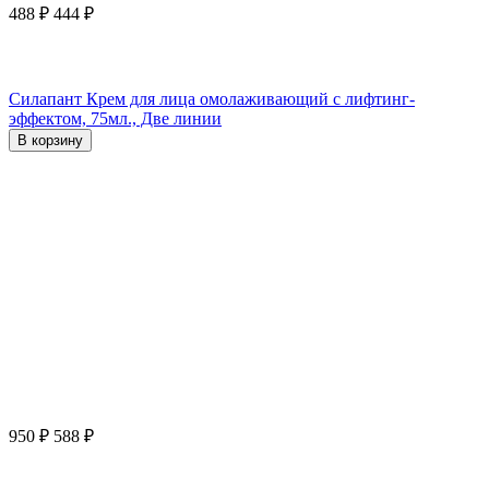
488
₽
444
₽
Силапант Крем для лица омолаживающий с лифтинг-
эффектом, 75мл., Две линии
В корзину
950
₽
588
₽