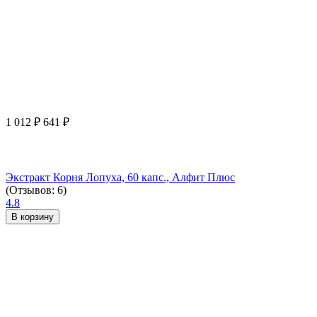
1 012
₽
641
₽
Экстракт Корня Лопуха, 60 капс., Алфит Плюс
(Отзывов: 6)
4.8
В корзину