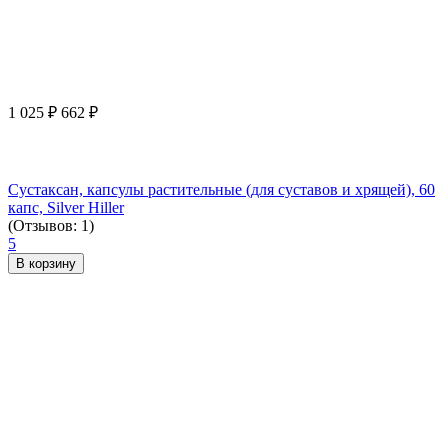
1 025
₽
662
₽
Сустаксан, капсулы растительные (для суставов и хрящей), 60
капс, Silver Hiller
(Отзывов: 1)
5
В корзину