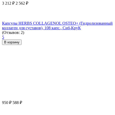
3 212
₽
2 562
₽
Капсулы HERBS COLLAGENOL OSTEO+ (Гидролизованный
коллаген для суставов), 108 капс., Сиб-КруК
(Отзывов: 2)
5
В корзину
950
₽
588
₽