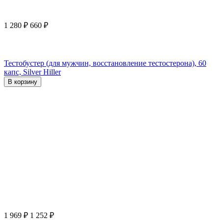
1 280
₽
660
₽
Тестобустер (для мужчин, восстановление тестостерона), 60
капс, Silver Hiller
В корзину
1 969
₽
1 252
₽