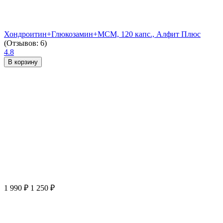
Хондроитин+Глюкозамин+МСМ, 120 капс., Алфит Плюс
(Отзывов: 6)
4.8
В корзину
1 990
₽
1 250
₽