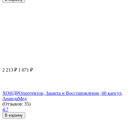
2 213
₽
1 671
₽
ХОНДРОпротектор, Защита и Восстановление, 60 капсул,
АнандаМед
(Отзывов: 35)
4.7
В корзину