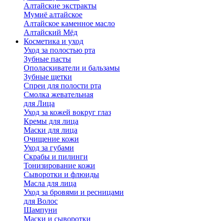
Алтайские экстракты
Мумиё алтайское
Алтайское каменное масло
Алтайский Мёд
Косметика и уход
Уход за полостью рта
Зубные пасты
Ополаскиватели и бальзамы
Зубные щетки
Спреи для полости рта
Смолка жевательная
для Лица
Уход за кожей вокруг глаз
Кремы для лица
Маски для лица
Очищение кожи
Уход за губами
Скрабы и пилинги
Тонизирование кожи
Сыворотки и флюиды
Масла для лица
Уход за бровями и ресницами
для Волос
Шампуни
Маски и сыворотки