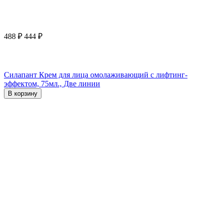
488
₽
444
₽
Силапант Крем для лица омолаживающий с лифтинг-
эффектом, 75мл., Две линии
В корзину