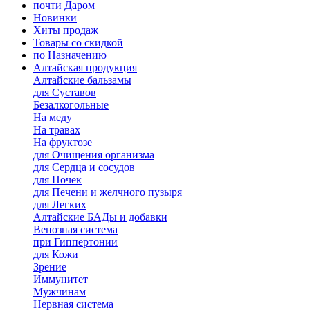
почти Даром
Новинки
Хиты продаж
Товары со скидкой
по Назначению
Алтайская продукция
Алтайские бальзамы
для Суставов
Безалкогольные
На меду
На травах
На фруктозе
для Очищения организма
для Сердца и сосудов
для Почек
для Печени и желчного пузыря
для Легких
Алтайские БАДы и добавки
Венозная система
при Гиппертонии
для Кожи
Зрение
Иммунитет
Мужчинам
Нервная система