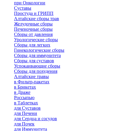
при Онкологии
Суставы
Простуда и ГРИПП
Алтайские сборы трав
Желудочные сборы
Печеночные сборы
Сборы от давления
Урологические сборы
Сборы для легких
Гинекологические сборы
Сборы для иммунитета
Сборы для суставов
Успокаивающие сборы
Сборы для похудения
Алтайские травы
в Фильтр-пакетах
в Брикетах
в Драже
Россыпью
в Таблетках
для Cуставов
для Печени
для Сердца и сосудов
для Почек
для Иммунитета