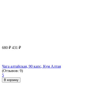
680
₽
431
₽
Чага алтайская, 90 капс, Кум Алтая
(Отзывов: 9)
5
В корзину