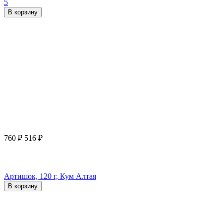
5
В корзину
760
₽
516
₽
Артишок, 120 г, Кум Алтая
В корзину