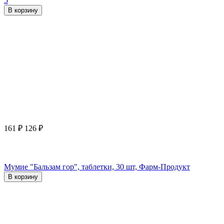
5
В корзину
161
₽
126
₽
Мумие "Бальзам гор", таблетки, 30 шт, Фарм-Продукт
В корзину