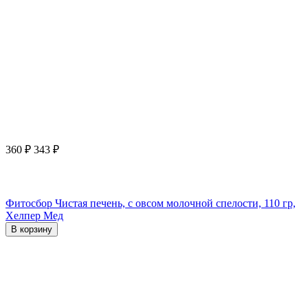
360
₽
343
₽
Фитосбор Чистая печень, с овсом молочной спелости, 110 гр,
Хелпер Мед
В корзину