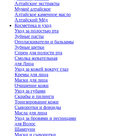
Алтайские экстракты
Мумиё алтайское
Алтайское каменное масло
Алтайский Мёд
Косметика и уход
Уход за полостью рта
Зубные пасты
Ополаскиватели и бальзамы
Зубные щетки
Спреи для полости рта
Смолка жевательная
для Лица
Уход за кожей вокруг глаз
Кремы для лица
Маски для лица
Очищение кожи
Уход за губами
Скрабы и пилинги
Тонизирование кожи
Сыворотки и флюиды
Масла для лица
Уход за бровями и ресницами
для Волос
Шампуни
Маски и сыворотки