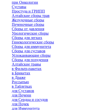
при Онкологии
Суставы
Простуда и ГРИПП
Алтайские сборы трав
Желудочные сборы
Печеночные сборы
Сборы от давления
Урологические сборы
Сборы для легких
Гинекологические сборы
Сборы для иммунитета
Сборы для суставов
Успокаивающие сборы
Сборы для похудения
Алтайские травы
в Фильтр-пакетах
в Брикетах
в Драже
Россыпью
в Таблетках
для Cуставов
для Печени
для Сердца и сосудов
для Почек
для Иммунитета