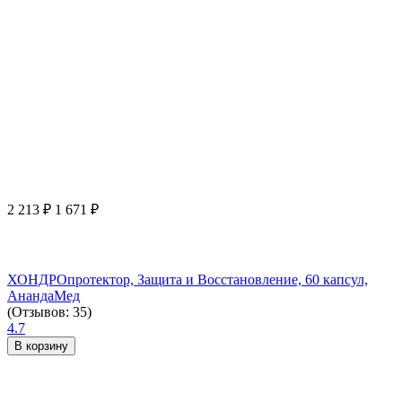
2 213
₽
1 671
₽
ХОНДРОпротектор, Защита и Восстановление, 60 капсул,
АнандаМед
(Отзывов: 35)
4.7
В корзину