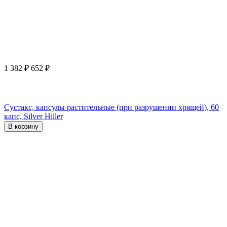
1 382
₽
652
₽
Сустакс, капсулы растительные (при разрушении хрящей), 60
капс, Silver Hiller
В корзину