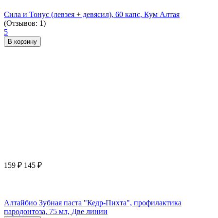
Сила и Тонус (левзея + девясил), 60 капс, Кум Алтая
(Отзывов: 1)
5
В корзину
159
₽
145
₽
Алтайбио Зубная паста "Кедр-Пихта", профилактика
пародонтоза, 75 мл, Две линии