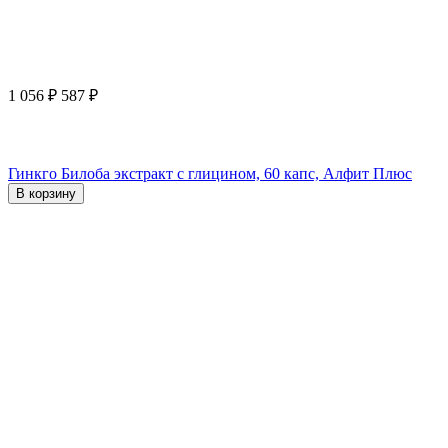
1 056
₽
587
₽
Гинкго Билоба экстракт с глицином, 60 капс, Алфит Плюс
В корзину