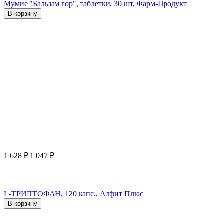
Мумие "Бальзам гор", таблетки, 30 шт, Фарм-Продукт
В корзину
1 628
₽
1 047
₽
L-ТРИПТОФАН, 120 капс., Алфит Плюс
В корзину