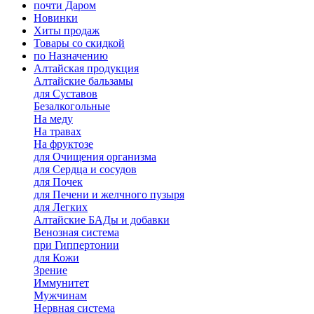
почти Даром
Новинки
Хиты продаж
Товары со скидкой
по Назначению
Алтайская продукция
Алтайские бальзамы
для Суставов
Безалкогольные
На меду
На травах
На фруктозе
для Очищения организма
для Сердца и сосудов
для Почек
для Печени и желчного пузыря
для Легких
Алтайские БАДы и добавки
Венозная система
при Гиппертонии
для Кожи
Зрение
Иммунитет
Мужчинам
Нервная система