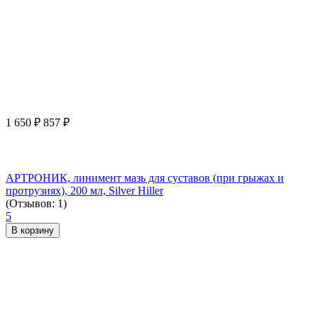
1 650
₽
857
₽
АРТРОНИК, линимент мазь для суставов (при грыжах и
протрузиях), 200 мл, Silver Hiller
(Отзывов: 1)
5
В корзину