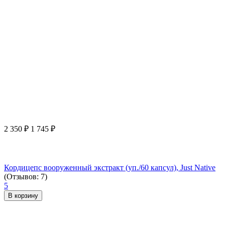
2 350
₽
1 745
₽
Кордицепс вооруженный экстракт (уп./60 капсул), Just Native
(Отзывов: 7)
5
В корзину