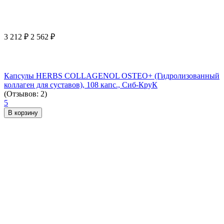
3 212
₽
2 562
₽
Капсулы HERBS COLLAGENOL OSTEO+ (Гидролизованный
коллаген для суставов), 108 капс., Сиб-КруК
(Отзывов: 2)
5
В корзину