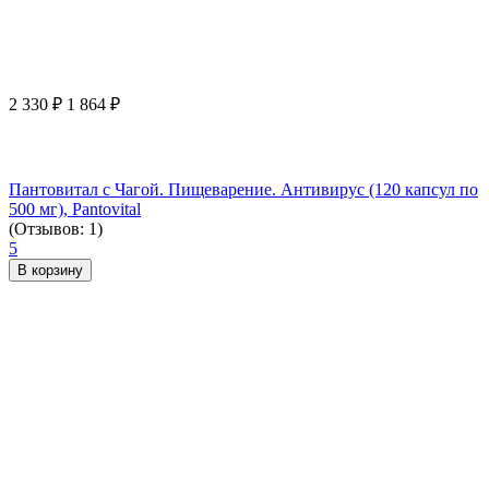
2 330
₽
1 864
₽
Пантовитал с Чагой. Пищеварение. Антивирус (120 капсул по
500 мг), Pantovital
(Отзывов: 1)
5
В корзину