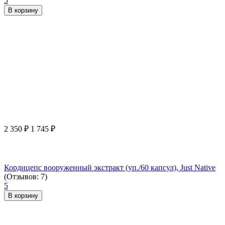
5
В корзину
2 350
₽
1 745
₽
Кордицепс вооруженный экстракт (уп./60 капсул), Just Native
(Отзывов: 7)
5
В корзину