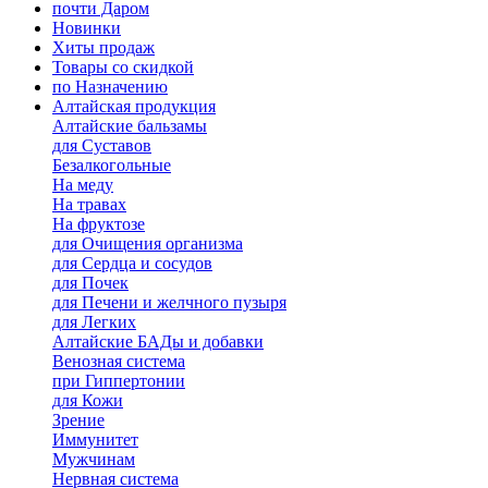
почти Даром
Новинки
Хиты продаж
Товары со скидкой
по Назначению
Алтайская продукция
Алтайские бальзамы
для Суставов
Безалкогольные
На меду
На травах
На фруктозе
для Очищения организма
для Сердца и сосудов
для Почек
для Печени и желчного пузыря
для Легких
Алтайские БАДы и добавки
Венозная система
при Гиппертонии
для Кожи
Зрение
Иммунитет
Мужчинам
Нервная система