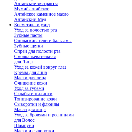
Алтайские экстракты
Мумиё алтайское
Алтайское каменное масло
Алтайский Мёд
Косметика и уход
Уход за полостью рта
Зубные пасты
Ополаскиватели и бальзамы
Зубные щетки
Спреи для полости рта
Смолка жевательная
для Лица
Уход за кожей вокруг глаз
Кремы для лица
Маски для лица
Очищение кожи
Уход за губами
Скрабы и пилинги
Тонизирование кожи
Сыворотки и флюиды
Масла для лица
Уход за бровями и ресницами
для Волос
Шампуни
Маски и сыворотки