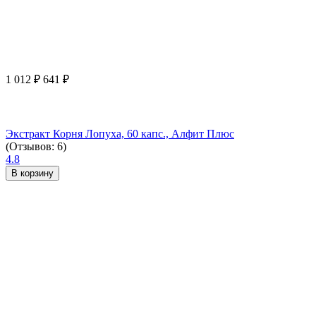
1 012
₽
641
₽
Экстракт Корня Лопуха, 60 капс., Алфит Плюс
(Отзывов: 6)
4.8
В корзину