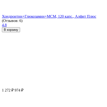
Хондроитин+Глюкозамин+МСМ, 120 капс., Алфит Плюс
(Отзывов: 6)
4.8
В корзину
1 272
₽
974
₽