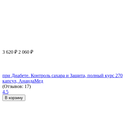
3 620
₽
2 060
₽
при Диабете. Контроль сахара и Защита, полный курс 270
капсул, АнандаМед
(Отзывов: 17)
4.5
В корзину