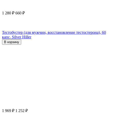
1 280
₽
660
₽
Тестобустер (для мужчин, восстановление тестостерона), 60
капс, Silver Hiller
В корзину
1 969
₽
1 252
₽