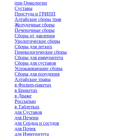
при Онкологии
Суставы
Простуда и ГРИПП
Алтайские сборы трав
Желудочные сборы
Печеночные сборы
Сборы от давления
Урологические сборы
Сборы для легких
Гинекологические сборы
Сборы для иммунитета
Сборы для суставов
Успокаивающие сборы
Сборы для похудения
Алтайские травы
в Фильтр-пакетах
в Брикетах
в Драже
Россыпью
в Таблетках
для Cуставов
для Печени
для Сердца и сосудов
для Почек
для Иммунитета