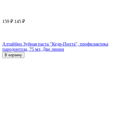
159
₽
145
₽
Алтайбио Зубная паста "Кедр-Пихта", профилактика
пародонтоза, 75 мл, Две линии
В корзину