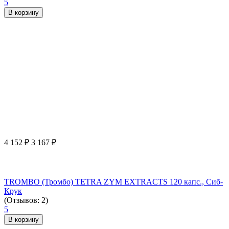
5
В корзину
4 152
₽
3 167
₽
TROMBO (Тромбо) TETRA ZYM EXTRACTS 120 капс., Сиб-
Крук
(Отзывов: 2)
5
В корзину