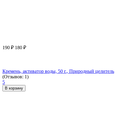
190
₽
180
₽
Кремень, активатор воды, 50 г., Природный целитель
(Отзывов: 1)
5
В корзину