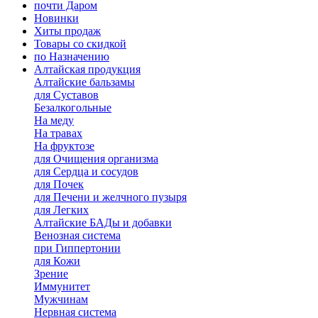
почти Даром
Новинки
Хиты продаж
Товары со скидкой
по Назначению
Алтайская продукция
Алтайские бальзамы
для Суставов
Безалкогольные
На меду
На травах
На фруктозе
для Очищения организма
для Сердца и сосудов
для Почек
для Печени и желчного пузыря
для Легких
Алтайские БАДы и добавки
Венозная система
при Гиппертонии
для Кожи
Зрение
Иммунитет
Мужчинам
Нервная система