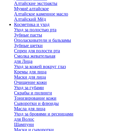
Алтайские экстракты
Мумиё алтайское
Алтайское каменное масло
Алтайский Мёд
Косметика и уход
Уход за полостью рта
Зубные пасты
Ополаскиватели и бальзамы
Зубные щетки
Спреи для полости рта
Смолка жевательная
для Лица
Уход за кожей вокруг глаз
Кремы для лица
Маски для лица
Очищение кожи
Уход за губами
Скрабы и пилинги
Тонизирование кожи
Сыворотки и флюиды
Масла для лица
Уход за бровями и ресницами
для Волос
Шампуни
Маски и сыворотки