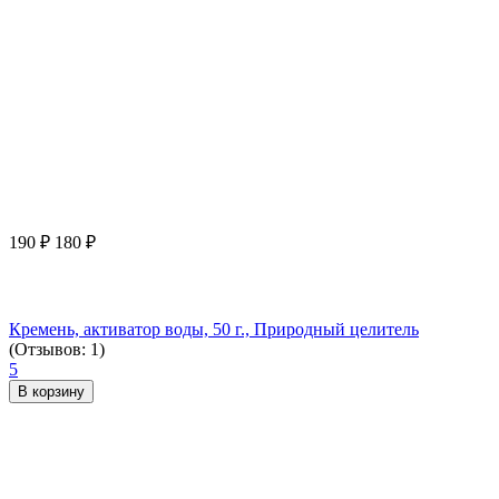
190
₽
180
₽
Кремень, активатор воды, 50 г., Природный целитель
(Отзывов: 1)
5
В корзину