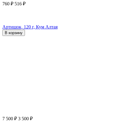
760
₽
516
₽
Артишок, 120 г, Кум Алтая
В корзину
7 500
₽
3 500
₽