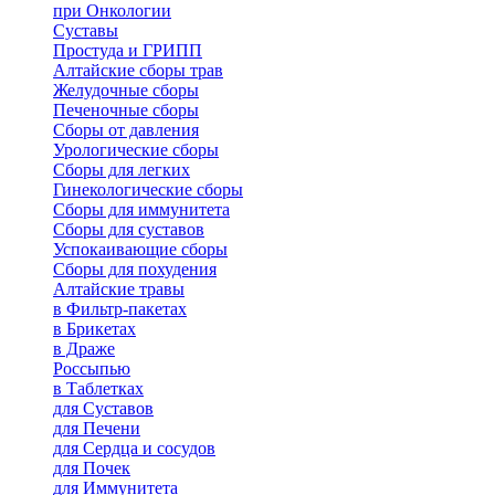
при Онкологии
Суставы
Простуда и ГРИПП
Алтайские сборы трав
Желудочные сборы
Печеночные сборы
Сборы от давления
Урологические сборы
Сборы для легких
Гинекологические сборы
Сборы для иммунитета
Сборы для суставов
Успокаивающие сборы
Сборы для похудения
Алтайские травы
в Фильтр-пакетах
в Брикетах
в Драже
Россыпью
в Таблетках
для Cуставов
для Печени
для Сердца и сосудов
для Почек
для Иммунитета