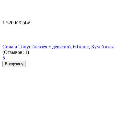
1 520
₽
924
₽
Сила и Тонус (левзея + девясил), 60 капс, Кум Алтая
(Отзывов: 1)
5
В корзину