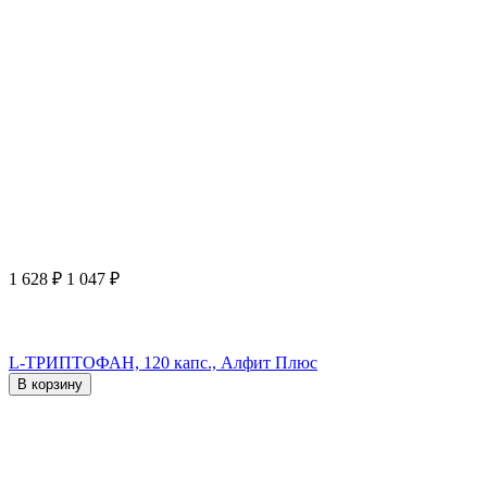
1 628
₽
1 047
₽
L-ТРИПТОФАН, 120 капс., Алфит Плюс
В корзину