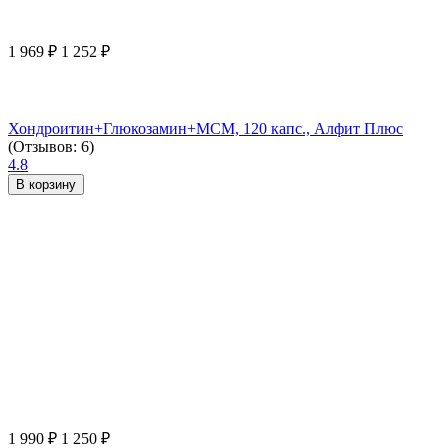
1 969
₽
1 252
₽
Хондроитин+Глюкозамин+МСМ, 120 капс., Алфит Плюс
(Отзывов: 6)
4.8
В корзину
1 990
₽
1 250
₽