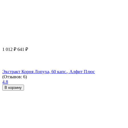
1 012
₽
641
₽
Экстракт Корня Лопуха, 60 капс., Алфит Плюс
(Отзывов: 6)
4.8
В корзину