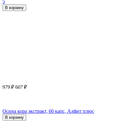
5
В корзину
979
₽
607
₽
Осина кора экстракт, 60 капс, Алфит плюс
В корзину