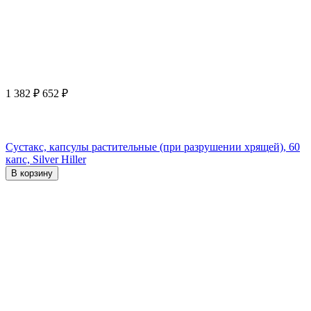
1 382
₽
652
₽
Сустакс, капсулы растительные (при разрушении хрящей), 60
капс, Silver Hiller
В корзину