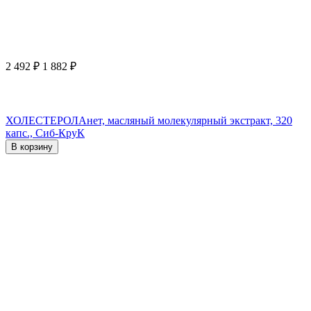
2 492
₽
1 882
₽
ХОЛЕСТЕРОЛАнет, масляный молекулярный экстракт, 320
капс., Сиб-КруК
В корзину