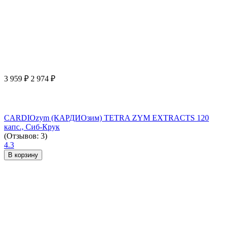
3 959
₽
2 974
₽
CARDIOzym (КАРДИОзим) TETRA ZYM EXTRACTS 120
капс., Сиб-Крук
(Отзывов: 3)
4.3
В корзину