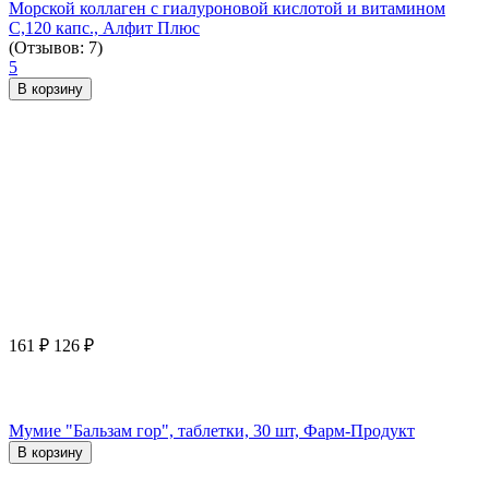
Морской коллаген с гиалуроновой кислотой и витамином
С,120 капс., Алфит Плюс
(Отзывов: 7)
5
В корзину
161
₽
126
₽
Мумие "Бальзам гор", таблетки, 30 шт, Фарм-Продукт
В корзину