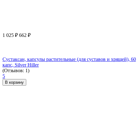
1 025
₽
662
₽
Сустаксан, капсулы растительные (для суставов и хрящей), 60
капс, Silver Hiller
(Отзывов: 1)
5
В корзину