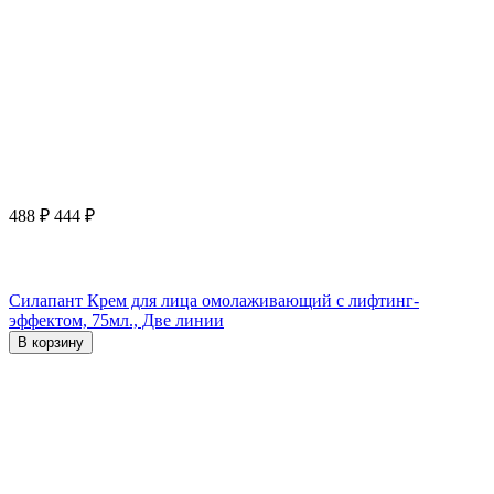
488
₽
444
₽
Силапант Крем для лица омолаживающий с лифтинг-
эффектом, 75мл., Две линии
В корзину