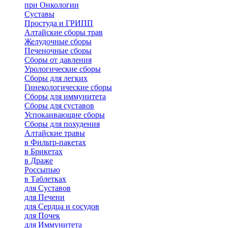
при Онкологии
Суставы
Простуда и ГРИПП
Алтайские сборы трав
Желудочные сборы
Печеночные сборы
Сборы от давления
Урологические сборы
Сборы для легких
Гинекологические сборы
Сборы для иммунитета
Сборы для суставов
Успокаивающие сборы
Сборы для похудения
Алтайские травы
в Фильтр-пакетах
в Брикетах
в Драже
Россыпью
в Таблетках
для Cуставов
для Печени
для Сердца и сосудов
для Почек
для Иммунитета