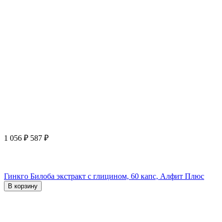
1 056
₽
587
₽
Гинкго Билоба экстракт с глицином, 60 капс, Алфит Плюс
В корзину