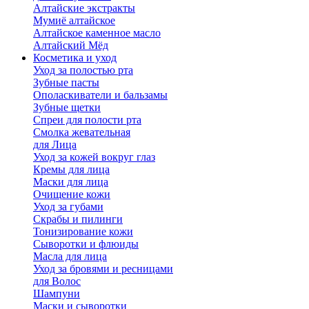
Алтайские экстракты
Мумиё алтайское
Алтайское каменное масло
Алтайский Мёд
Косметика и уход
Уход за полостью рта
Зубные пасты
Ополаскиватели и бальзамы
Зубные щетки
Спреи для полости рта
Смолка жевательная
для Лица
Уход за кожей вокруг глаз
Кремы для лица
Маски для лица
Очищение кожи
Уход за губами
Скрабы и пилинги
Тонизирование кожи
Сыворотки и флюиды
Масла для лица
Уход за бровями и ресницами
для Волос
Шампуни
Маски и сыворотки