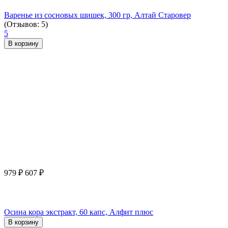
Варенье из сосновых шишек, 300 гр, Алтай Старовер
(Отзывов: 5)
5
В корзину
979
₽
607
₽
Осина кора экстракт, 60 капс, Алфит плюс
В корзину