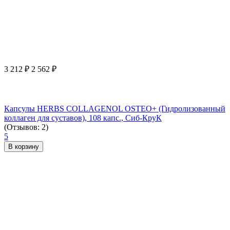
3 212
₽
2 562
₽
Капсулы HERBS COLLAGENOL OSTEO+ (Гидролизованный
коллаген для суставов), 108 капс., Сиб-КруК
(Отзывов: 2)
5
В корзину