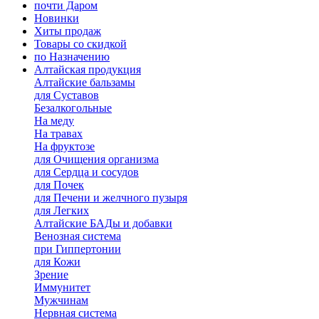
почти Даром
Новинки
Хиты продаж
Товары со скидкой
по Назначению
Алтайская продукция
Алтайские бальзамы
для Суставов
Безалкогольные
На меду
На травах
На фруктозе
для Очищения организма
для Сердца и сосудов
для Почек
для Печени и желчного пузыря
для Легких
Алтайские БАДы и добавки
Венозная система
при Гиппертонии
для Кожи
Зрение
Иммунитет
Мужчинам
Нервная система