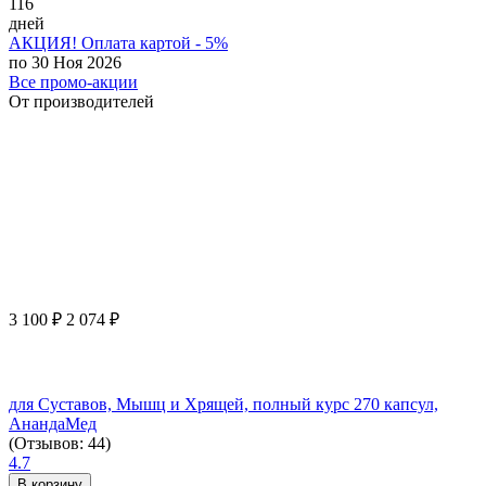
116
дней
АКЦИЯ! Оплата картой - 5%
по 30 Ноя 2026
Все промо-акции
От производителей
3 100
₽
2 074
₽
для Суставов, Мышц и Хрящей, полный курс 270 капсул,
АнандаМед
(Отзывов: 44)
4.7
В корзину