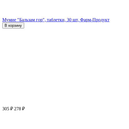
Мумие "Бальзам гор", таблетки, 30 шт, Фарм-Продукт
В корзину
305
₽
278
₽