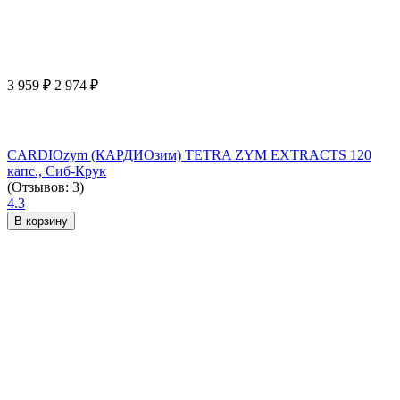
3 959
₽
2 974
₽
CARDIOzym (КАРДИОзим) TETRA ZYM EXTRACTS 120
капс., Сиб-Крук
(Отзывов: 3)
4.3
В корзину