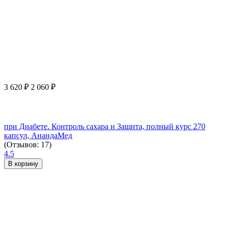
3 620
₽
2 060
₽
при Диабете. Контроль сахара и Защита, полный курс 270
капсул, АнандаМед
(Отзывов: 17)
4.5
В корзину