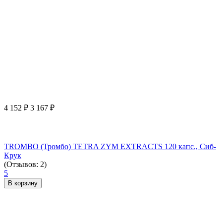
4 152
₽
3 167
₽
TROMBO (Тромбо) TETRA ZYM EXTRACTS 120 капс., Сиб-
Крук
(Отзывов: 2)
5
В корзину