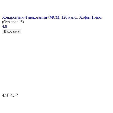
Хондроитин+Глюкозамин+МСМ, 120 капс., Алфит Плюс
(Отзывов: 6)
4.8
В корзину
47
₽
43
₽