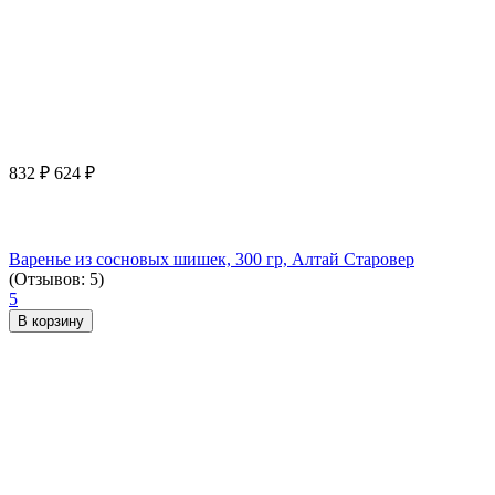
832
₽
624
₽
Варенье из сосновых шишек, 300 гр, Алтай Старовер
(Отзывов: 5)
5
В корзину