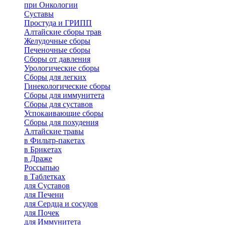
при Онкологии
Суставы
Простуда и ГРИПП
Алтайские сборы трав
Желудочные сборы
Печеночные сборы
Сборы от давления
Урологические сборы
Сборы для легких
Гинекологические сборы
Сборы для иммунитета
Сборы для суставов
Успокаивающие сборы
Сборы для похудения
Алтайские травы
в Фильтр-пакетах
в Брикетах
в Драже
Россыпью
в Таблетках
для Cуставов
для Печени
для Сердца и сосудов
для Почек
для Иммунитета