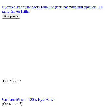
Сустакс, капсулы растительные (при разрушении хрящей), 60
капс, Silver Hiller
В корзину
950
₽
588
₽
Чага алтайская, 120 г, Кум Алтая
(Отзывов: 5)