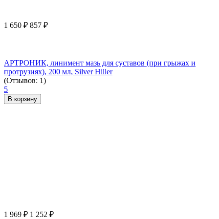
1 650
₽
857
₽
АРТРОНИК, линимент мазь для суставов (при грыжах и
протрузиях), 200 мл, Silver Hiller
(Отзывов: 1)
5
В корзину
1 969
₽
1 252
₽