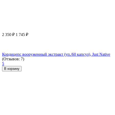
2 350
₽
1 745
₽
Кордицепс вооруженный экстракт (уп./60 капсул), Just Native
(Отзывов: 7)
5
В корзину