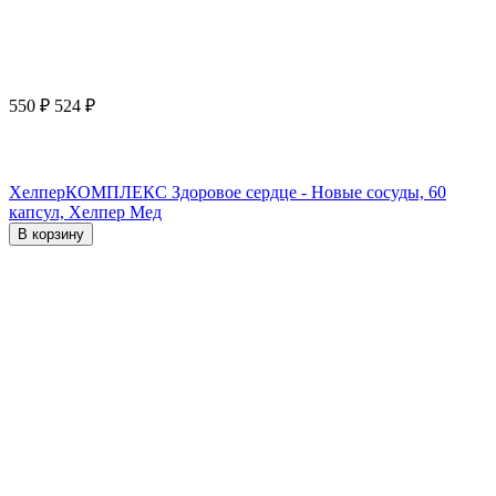
550
₽
524
₽
ХелперКОМПЛЕКС Здоровое сердце - Новые сосуды, 60
капсул, Хелпер Мед
В корзину