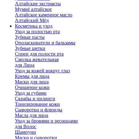
Алтайские экстракты
Мумиё алтайское
Алтайское каменное масло
Алтайский Мёд
Косметика и уход
Уход за полостью рта
Зубные пасты
Ополаскиватели и бальзамы
Зубные щетки
Спреи для полости рта
Смолка жевательная
для Лица
Уход за кожей вокруг глаз
Кремы для лица
Маски для лица
Очищение кожи
Уход за губами
Скрабы и пилинги
Тонизирование кожи
Сыворотки и флюиды
Масла для лица
Уход за бровями и ресницами
для Волос
Шампуни
Маски и сыворотки