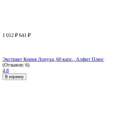
1 012
₽
641
₽
Экстракт Корня Лопуха, 60 капс., Алфит Плюс
(Отзывов: 6)
4.8
В корзину