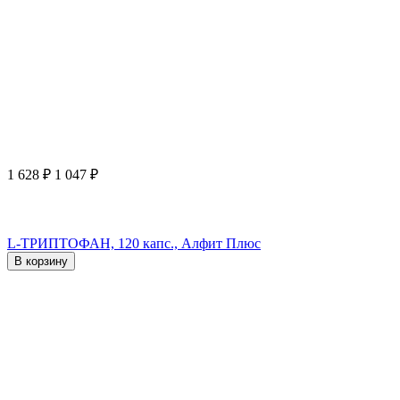
1 628
₽
1 047
₽
L-ТРИПТОФАН, 120 капс., Алфит Плюс
В корзину