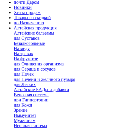
почти Даром
Новинки
Хиты продаж
Товары со скидкой
по Назначению
Алтайская продукция
Алтайские бальзамы
для Суставов
Безалкогольные
На меду
На травах
На фруктозе
для Очищения организма
для Сердца и сосудов
для Почек
для Печени и желчного пузыря
для Легких
Алтайские БАДы и добавки
Венозная система
при Гиппертонии
для Кожи
Зрение
Иммунитет
Мужчинам
Нервная система