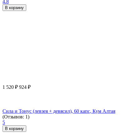
4.8
В корзину
1 520
₽
924
₽
Сила и Тонус (левзея + девясил), 60 капс, Кум Алтая
(Отзывов: 1)
5
В корзину