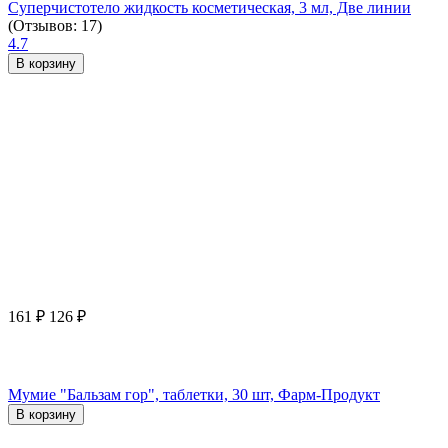
Суперчистотело жидкость косметическая, 3 мл, Две линии
(Отзывов: 17)
4.7
В корзину
161
₽
126
₽
Мумие "Бальзам гор", таблетки, 30 шт, Фарм-Продукт
В корзину