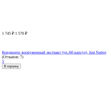
1 745
₽
1 570
₽
Кордицепс вооруженный экстракт (уп./60 капсул), Just Native
(Отзывов: 7)
5
В корзину