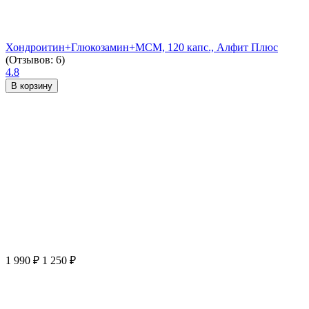
Хондроитин+Глюкозамин+МСМ, 120 капс., Алфит Плюс
(Отзывов: 6)
4.8
В корзину
1 990
₽
1 250
₽