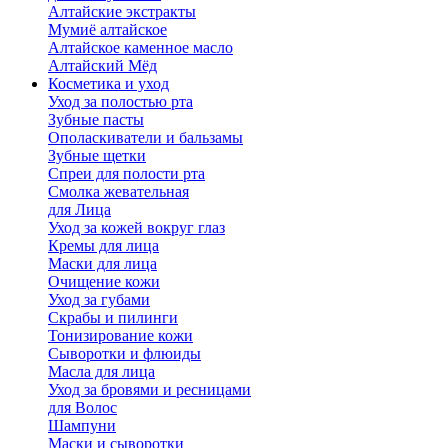
Алтайские экстракты
Мумиё алтайское
Алтайское каменное масло
Алтайский Мёд
Косметика и уход
Уход за полостью рта
Зубные пасты
Ополаскиватели и бальзамы
Зубные щетки
Спреи для полости рта
Смолка жевательная
для Лица
Уход за кожей вокруг глаз
Кремы для лица
Маски для лица
Очищение кожи
Уход за губами
Скрабы и пилинги
Тонизирование кожи
Сыворотки и флюиды
Масла для лица
Уход за бровями и ресницами
для Волос
Шампуни
Маски и сыворотки