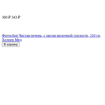
360
₽
343
₽
Фитосбор Чистая печень, с овсом молочной спелости, 110 гр,
Хелпер Мед
В корзину