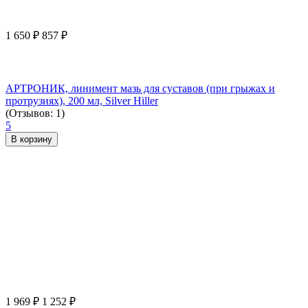
1 650
₽
857
₽
АРТРОНИК, линимент мазь для суставов (при грыжах и
протрузиях), 200 мл, Silver Hiller
(Отзывов: 1)
5
В корзину
1 969
₽
1 252
₽