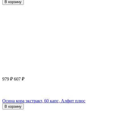
В корзину
979
₽
607
₽
Осина кора экстракт, 60 капс, Алфит плюс
В корзину