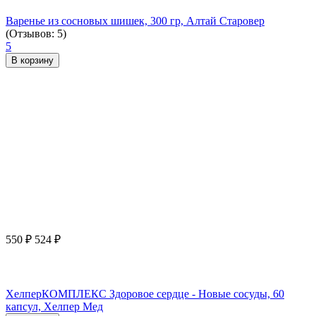
Варенье из сосновых шишек, 300 гр, Алтай Старовер
(Отзывов: 5)
5
В корзину
550
₽
524
₽
ХелперКОМПЛЕКС Здоровое сердце - Новые сосуды, 60
капсул, Хелпер Мед