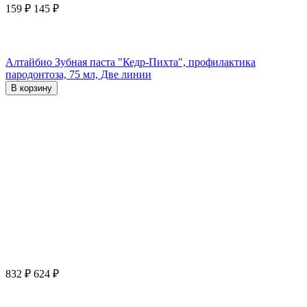
159
₽
145
₽
Алтайбио Зубная паста "Кедр-Пихта", профилактика
пародонтоза, 75 мл, Две линии
В корзину
832
₽
624
₽