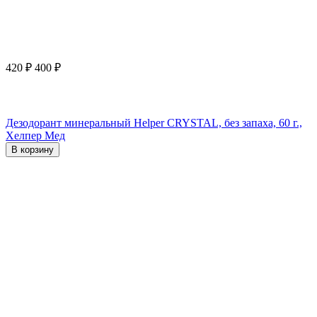
420
₽
400
₽
Дезодорант минеральный Helper CRYSTAL, без запаха, 60 г.,
Хелпер Мед
В корзину