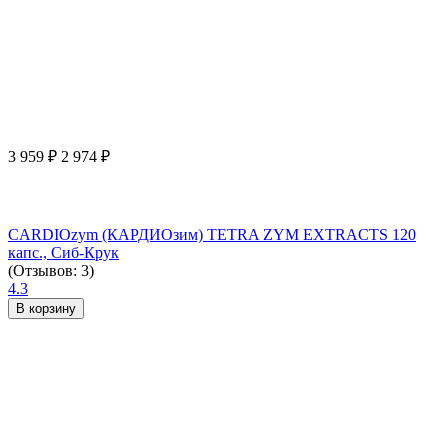
3 959
₽
2 974
₽
CARDIOzym (КАРДИОзим) TETRA ZYM EXTRACTS 120
капс., Сиб-Крук
(Отзывов: 3)
4.3
В корзину