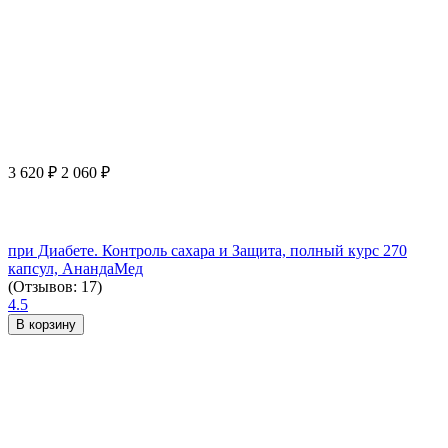
3 620
₽
2 060
₽
при Диабете. Контроль сахара и Защита, полный курс 270
капсул, АнандаМед
(Отзывов: 17)
4.5
В корзину