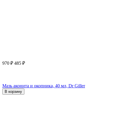
970
₽
485
₽
Мазь аконита и окопника, 40 мл, Dr Giller
В корзину