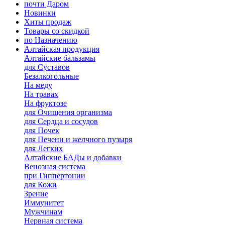
почти Даром
Новинки
Хиты продаж
Товары со скидкой
по Назначению
Алтайская продукция
Алтайские бальзамы
для Суставов
Безалкогольные
На меду
На травах
На фруктозе
для Очищения организма
для Сердца и сосудов
для Почек
для Печени и желчного пузыря
для Легких
Алтайские БАДы и добавки
Венозная система
при Гиппертонии
для Кожи
Зрение
Иммунитет
Мужчинам
Нервная система