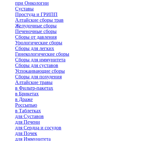
при Онкологии
Суставы
Простуда и ГРИПП
Алтайские сборы трав
Желудочные сборы
Печеночные сборы
Сборы от давления
Урологические сборы
Сборы для легких
Гинекологические сборы
Сборы для иммунитета
Сборы для суставов
Успокаивающие сборы
Сборы для похудения
Алтайские травы
в Фильтр-пакетах
в Брикетах
в Драже
Россыпью
в Таблетках
для Cуставов
для Печени
для Сердца и сосудов
для Почек
для Иммунитета