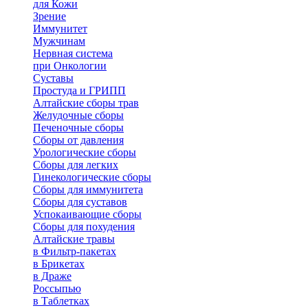
для Кожи
Зрение
Иммунитет
Мужчинам
Нервная система
при Онкологии
Суставы
Простуда и ГРИПП
Алтайские сборы трав
Желудочные сборы
Печеночные сборы
Сборы от давления
Урологические сборы
Сборы для легких
Гинекологические сборы
Сборы для иммунитета
Сборы для суставов
Успокаивающие сборы
Сборы для похудения
Алтайские травы
в Фильтр-пакетах
в Брикетах
в Драже
Россыпью
в Таблетках