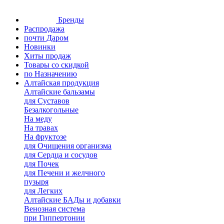
Бренды
Распродажа
почти Даром
Новинки
Хиты продаж
Товары со скидкой
по Назначению
Алтайская продукция
Алтайские бальзамы
для Суставов
Безалкогольные
На меду
На травах
На фруктозе
для Очищения организма
для Сердца и сосудов
для Почек
для Печени и желчного
пузыря
для Легких
Алтайские БАДы и добавки
Венозная система
при Гиппертонии