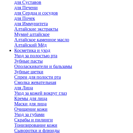
для Cуставов
для Печени
для Сердца и сосудов
для Почек
для Иммунитета
Алтайские экстракты
Мумиё алтайское
Алтайское каменное масло
Алтайский Мёд
Косметика и уход
Уход за полостью рта
Зубные пасты
Ополаскиватели и бальзамы
Зубные щетки
Спреи для полости рта
Смолка жевательная
для Лица
Уход за кожей вокруг глаз
Кремы для лица
Маски для лица
Очищение кожи
Уход за губами
Скрабы и пилинги
Тонизирование кожи
Сыворотки и флюиды