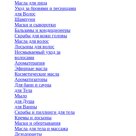
Масла для лица
Уход за бровями и ресницами
для Волос
Шампуни
Маски и сыворотки
Бальзамы и кондиционеры
Скрабы для кожи головы
Масла для волос
Лосьоны для волос
Несмываемый уход за
волосами
Ароматерапия
Эфирные масла
Косметические масла
Ароматизаторы
Для бани и сауны
для Тела
Мыло
для Душа
для Ванны
Скрабы и пиллинги для тела
Кремы и лосьоны
Маски и обертывания
Масла для тела и массажа
Дезодоранты