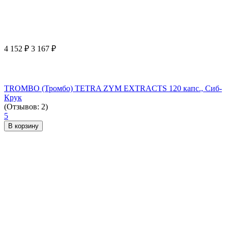
4 152
₽
3 167
₽
TROMBO (Тромбо) TETRA ZYM EXTRACTS 120 капс., Сиб-
Крук
(Отзывов: 2)
5
В корзину