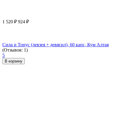
1 520
₽
924
₽
Сила и Тонус (левзея + девясил), 60 капс, Кум Алтая
(Отзывов: 1)
5
В корзину