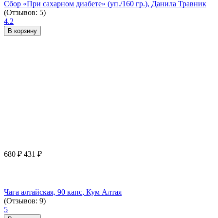
Сбор «При сахарном диабете» (уп./160 гр.), Данила Травник
(Отзывов: 5)
4.2
В корзину
680
₽
431
₽
Чага алтайская, 90 капс, Кум Алтая
(Отзывов: 9)
5