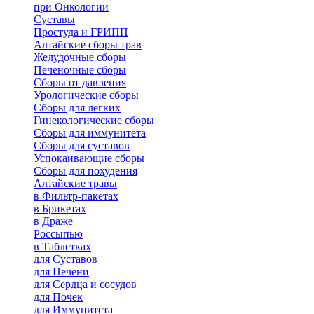
при Онкологии
Суставы
Простуда и ГРИПП
Алтайские сборы трав
Желудочные сборы
Печеночные сборы
Сборы от давления
Урологические сборы
Сборы для легких
Гинекологические сборы
Сборы для иммунитета
Сборы для суставов
Успокаивающие сборы
Сборы для похудения
Алтайские травы
в Фильтр-пакетах
в Брикетах
в Драже
Россыпью
в Таблетках
для Cуставов
для Печени
для Сердца и сосудов
для Почек
для Иммунитета