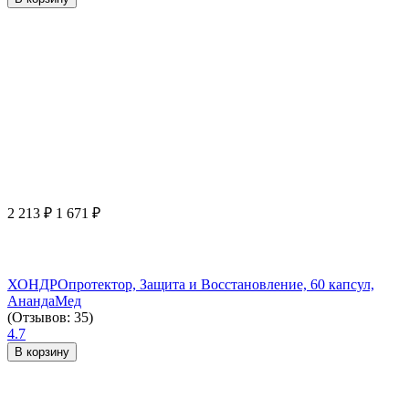
2 213
₽
1 671
₽
ХОНДРОпротектор, Защита и Восстановление, 60 капсул,
АнандаМед
(Отзывов: 35)
4.7
В корзину