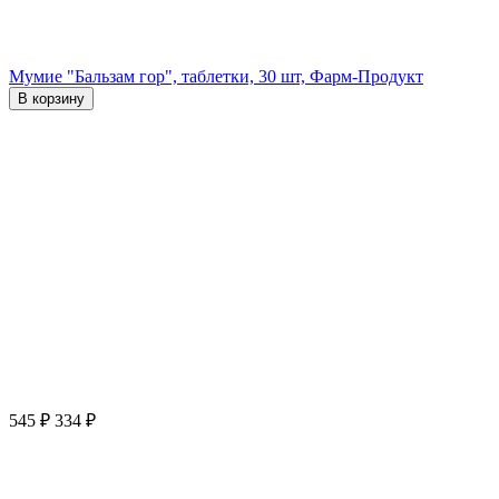
Мумие "Бальзам гор", таблетки, 30 шт, Фарм-Продукт
В корзину
545
₽
334
₽