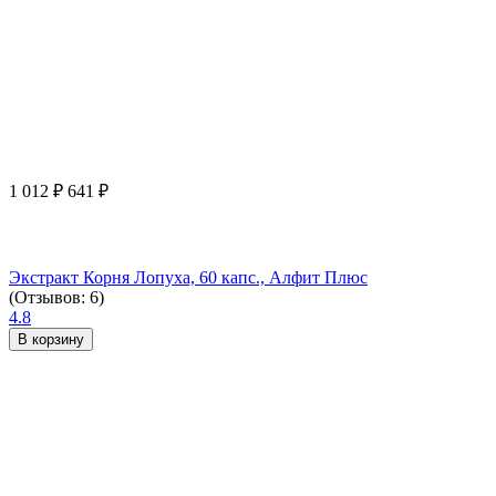
1 012
₽
641
₽
Экстракт Корня Лопуха, 60 капс., Алфит Плюс
(Отзывов: 6)
4.8
В корзину