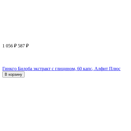
1 056
₽
587
₽
Гинкго Билоба экстракт с глицином, 60 капс, Алфит Плюс
В корзину