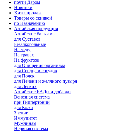
почти Даром
Новинки
Хиты продаж
Товары со скидкой
по Назначению
Алтайская продукция
Алтайские бальзамы
для Суставов
Безалкогольные
На меду
На травах
На фруктозе
для Очищения организма
для Сердца и сосудов
для Почек
для Печени и желчного пузыря
для Легких
Алтайские БАДы и добавки
Венозная система
при Гиппертонии
для Кожи
Зрение
Иммунитет
Мужчинам
Нервная система