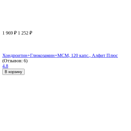
1 969
₽
1 252
₽
Хондроитин+Глюкозамин+МСМ, 120 капс., Алфит Плюс
(Отзывов: 6)
4.8
В корзину