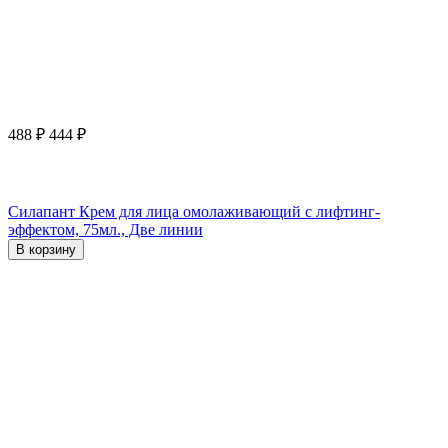
488
₽
444
₽
Силапант Крем для лица омолаживающий с лифтинг-
эффектом, 75мл., Две линии
В корзину