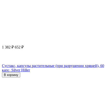
1 382
₽
652
₽
Сустакс, капсулы растительные (при разрушении хрящей), 60
капс, Silver Hiller
В корзину