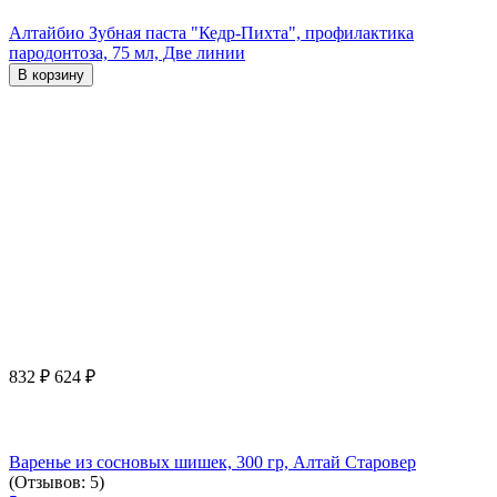
Алтайбио Зубная паста "Кедр-Пихта", профилактика
пародонтоза, 75 мл, Две линии
В корзину
832
₽
624
₽
Варенье из сосновых шишек, 300 гр, Алтай Старовер
(Отзывов: 5)