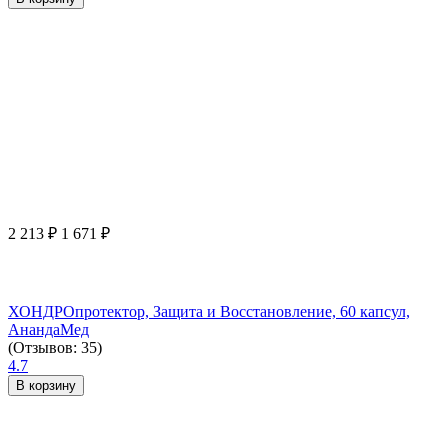
2 213
₽
1 671
₽
ХОНДРОпротектор, Защита и Восстановление, 60 капсул,
АнандаМед
(Отзывов: 35)
4.7
В корзину