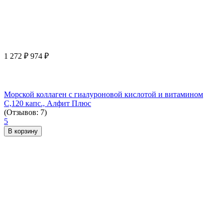
1 272
₽
974
₽
Морской коллаген с гиалуроновой кислотой и витамином
С,120 капс., Алфит Плюс
(Отзывов: 7)
5
В корзину