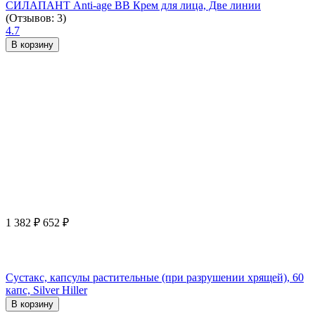
СИЛАПАНТ Anti-age ВВ Крем для лица, Две линии
(Отзывов: 3)
4.7
В корзину
1 382
₽
652
₽
Сустакс, капсулы растительные (при разрушении хрящей), 60
капс, Silver Hiller
В корзину