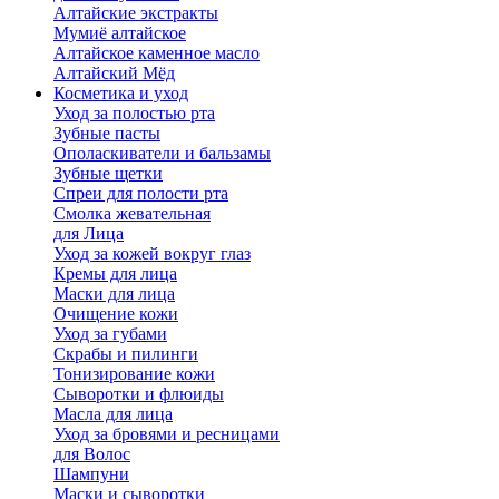
Алтайские экстракты
Мумиё алтайское
Алтайское каменное масло
Алтайский Мёд
Косметика и уход
Уход за полостью рта
Зубные пасты
Ополаскиватели и бальзамы
Зубные щетки
Спреи для полости рта
Смолка жевательная
для Лица
Уход за кожей вокруг глаз
Кремы для лица
Маски для лица
Очищение кожи
Уход за губами
Скрабы и пилинги
Тонизирование кожи
Сыворотки и флюиды
Масла для лица
Уход за бровями и ресницами
для Волос
Шампуни
Маски и сыворотки