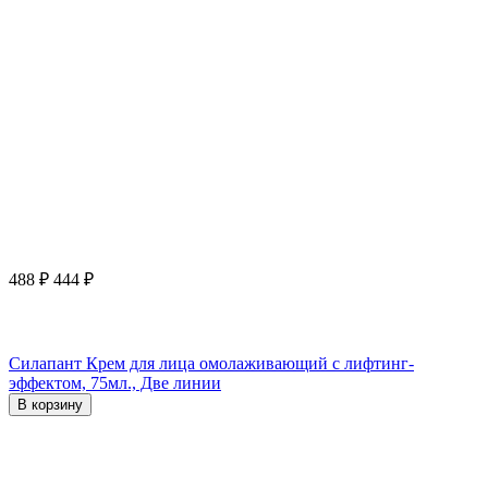
488
₽
444
₽
Силапант Крем для лица омолаживающий с лифтинг-
эффектом, 75мл., Две линии
В корзину