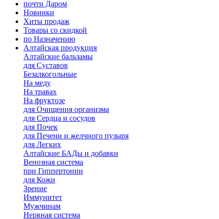
почти Даром
Новинки
Хиты продаж
Товары со скидкой
по Назначению
Алтайская продукция
Алтайские бальзамы
для Суставов
Безалкогольные
На меду
На травах
На фруктозе
для Очищения организма
для Сердца и сосудов
для Почек
для Печени и желчного пузыря
для Легких
Алтайские БАДы и добавки
Венозная система
при Гиппертонии
для Кожи
Зрение
Иммунитет
Мужчинам
Нервная система