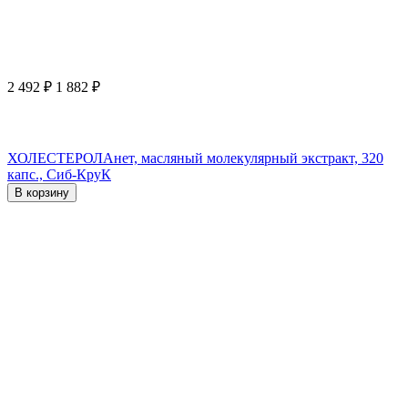
2 492
₽
1 882
₽
ХОЛЕСТЕРОЛАнет, масляный молекулярный экстракт, 320
капс., Сиб-КруК
В корзину