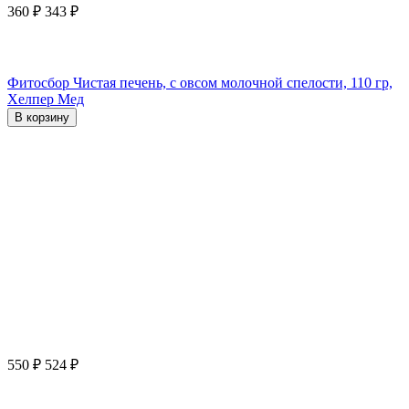
360
₽
343
₽
Фитосбор Чистая печень, с овсом молочной спелости, 110 гр,
Хелпер Мед
В корзину
550
₽
524
₽