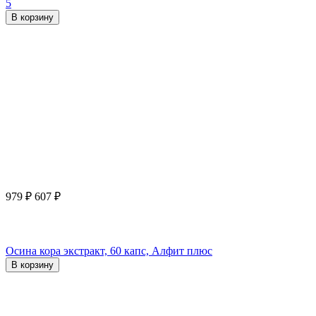
5
В корзину
979
₽
607
₽
Осина кора экстракт, 60 капс, Алфит плюс
В корзину