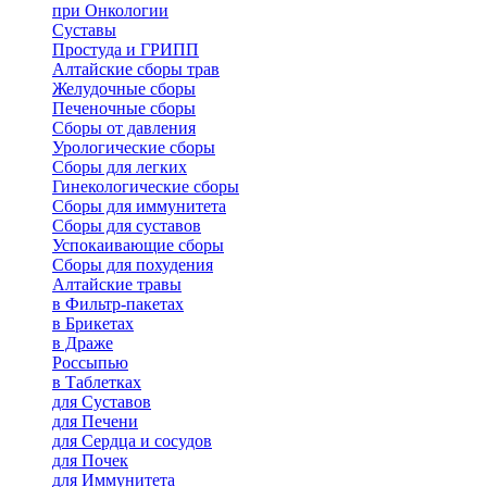
при Онкологии
Суставы
Простуда и ГРИПП
Алтайские сборы трав
Желудочные сборы
Печеночные сборы
Сборы от давления
Урологические сборы
Сборы для легких
Гинекологические сборы
Сборы для иммунитета
Сборы для суставов
Успокаивающие сборы
Сборы для похудения
Алтайские травы
в Фильтр-пакетах
в Брикетах
в Драже
Россыпью
в Таблетках
для Cуставов
для Печени
для Сердца и сосудов
для Почек
для Иммунитета