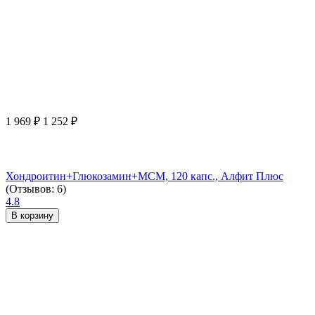
1 969
₽
1 252
₽
Хондроитин+Глюкозамин+МСМ, 120 капс., Алфит Плюс
(Отзывов: 6)
4.8
В корзину