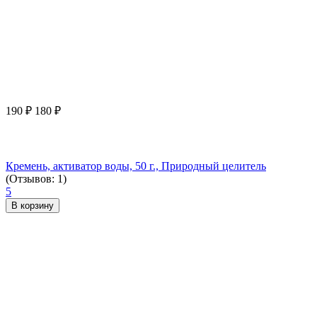
190
₽
180
₽
Кремень, активатор воды, 50 г., Природный целитель
(Отзывов: 1)
5
В корзину