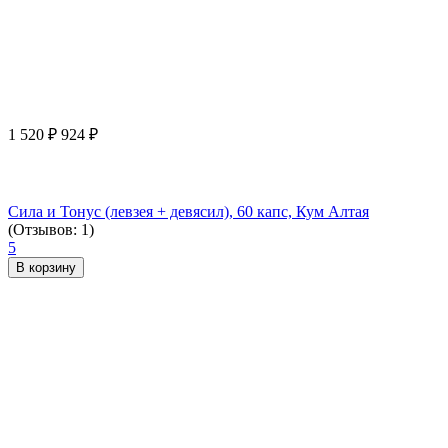
1 520
₽
924
₽
Сила и Тонус (левзея + девясил), 60 капс, Кум Алтая
(Отзывов: 1)
5
В корзину