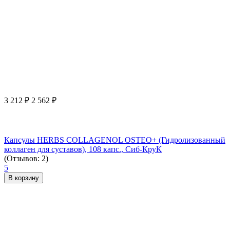
3 212
₽
2 562
₽
Капсулы HERBS COLLAGENOL OSTEO+ (Гидролизованный
коллаген для суставов), 108 капс., Сиб-КруК
(Отзывов: 2)
5
В корзину