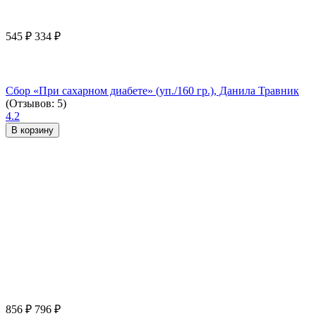
545
₽
334
₽
Сбор «При сахарном диабете» (уп./160 гр.), Данила Травник
(Отзывов: 5)
4.2
В корзину
856
₽
796
₽