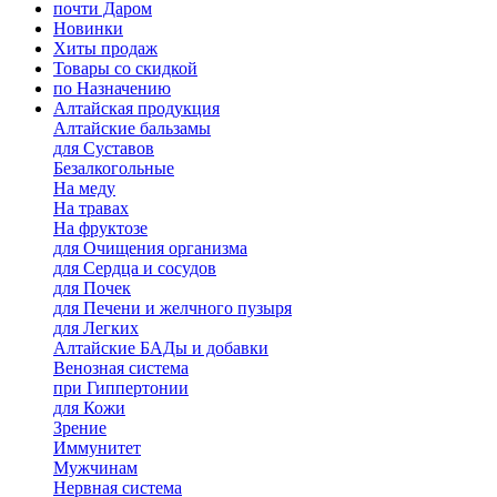
почти Даром
Новинки
Хиты продаж
Товары со скидкой
по Назначению
Алтайская продукция
Алтайские бальзамы
для Суставов
Безалкогольные
На меду
На травах
На фруктозе
для Очищения организма
для Сердца и сосудов
для Почек
для Печени и желчного пузыря
для Легких
Алтайские БАДы и добавки
Венозная система
при Гиппертонии
для Кожи
Зрение
Иммунитет
Мужчинам
Нервная система