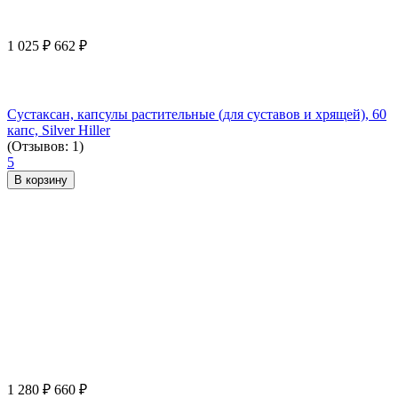
1 025
₽
662
₽
Сустаксан, капсулы растительные (для суставов и хрящей), 60
капс, Silver Hiller
(Отзывов: 1)
5
В корзину
1 280
₽
660
₽