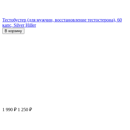
Тестобустер (для мужчин, восстановление тестостерона), 60
капс, Silver Hiller
В корзину
1 990
₽
1 250
₽