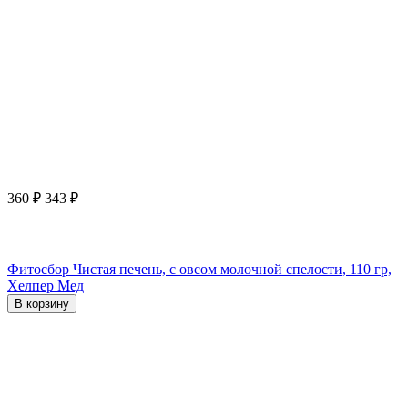
360
₽
343
₽
Фитосбор Чистая печень, с овсом молочной спелости, 110 гр,
Хелпер Мед
В корзину