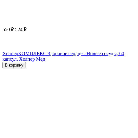
550
₽
524
₽
ХелперКОМПЛЕКС Здоровое сердце - Новые сосуды, 60
капсул, Хелпер Мед
В корзину