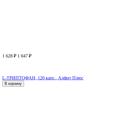
1 628
₽
1 047
₽
L-ТРИПТОФАН, 120 капс., Алфит Плюс
В корзину