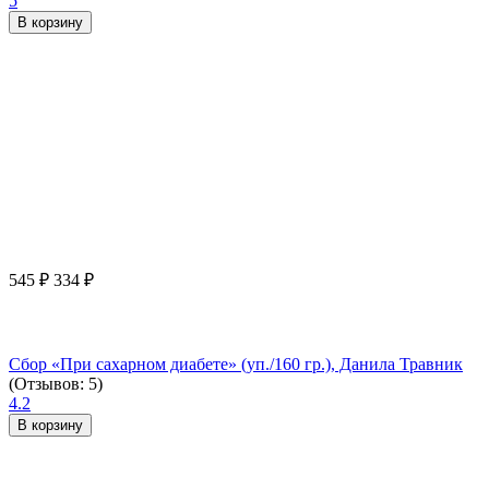
5
В корзину
545
₽
334
₽
Сбор «При сахарном диабете» (уп./160 гр.), Данила Травник
(Отзывов: 5)
4.2
В корзину