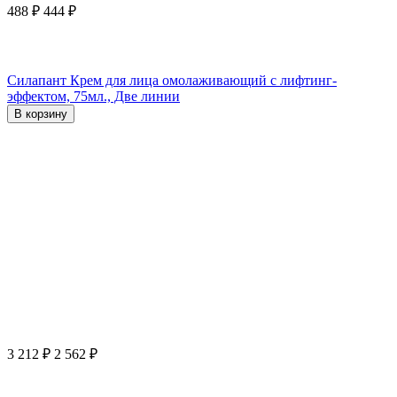
488
₽
444
₽
Силапант Крем для лица омолаживающий с лифтинг-
эффектом, 75мл., Две линии
В корзину
3 212
₽
2 562
₽