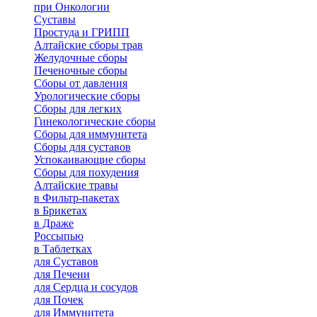
при Онкологии
Суставы
Простуда и ГРИПП
Алтайские сборы трав
Желудочные сборы
Печеночные сборы
Сборы от давления
Урологические сборы
Сборы для легких
Гинекологические сборы
Сборы для иммунитета
Сборы для суставов
Успокаивающие сборы
Сборы для похудения
Алтайские травы
в Фильтр-пакетах
в Брикетах
в Драже
Россыпью
в Таблетках
для Cуставов
для Печени
для Сердца и сосудов
для Почек
для Иммунитета