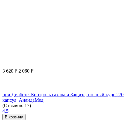
3 620
₽
2 060
₽
при Диабете. Контроль сахара и Защита, полный курс 270
капсул, АнандаМед
(Отзывов: 17)
4.5
В корзину