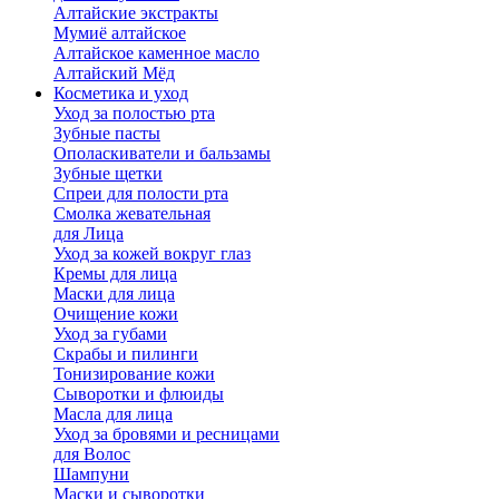
Алтайские экстракты
Мумиё алтайское
Алтайское каменное масло
Алтайский Мёд
Косметика и уход
Уход за полостью рта
Зубные пасты
Ополаскиватели и бальзамы
Зубные щетки
Спреи для полости рта
Смолка жевательная
для Лица
Уход за кожей вокруг глаз
Кремы для лица
Маски для лица
Очищение кожи
Уход за губами
Скрабы и пилинги
Тонизирование кожи
Сыворотки и флюиды
Масла для лица
Уход за бровями и ресницами
для Волос
Шампуни
Маски и сыворотки