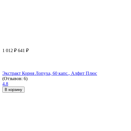
1 012
₽
641
₽
Экстракт Корня Лопуха, 60 капс., Алфит Плюс
(Отзывов: 6)
4.8
В корзину