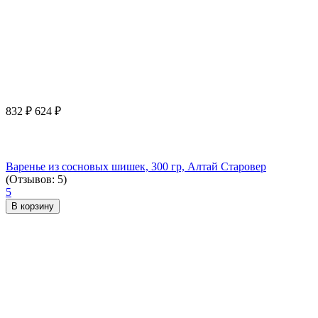
832
₽
624
₽
Варенье из сосновых шишек, 300 гр, Алтай Старовер
(Отзывов: 5)
5
В корзину