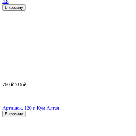
4.8
В корзину
760
₽
516
₽
Артишок, 120 г, Кум Алтая
В корзину