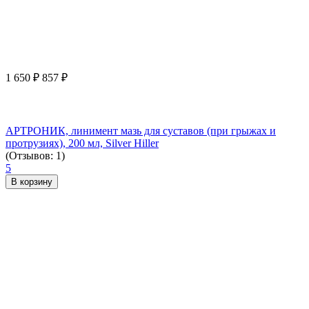
1 650
₽
857
₽
АРТРОНИК, линимент мазь для суставов (при грыжах и
протрузиях), 200 мл, Silver Hiller
(Отзывов: 1)
5
В корзину