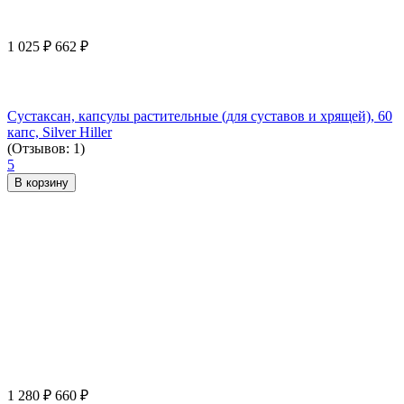
1 025
₽
662
₽
Сустаксан, капсулы растительные (для суставов и хрящей), 60
капс, Silver Hiller
(Отзывов: 1)
5
В корзину
1 280
₽
660
₽