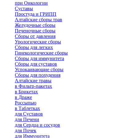
при Онкологии
Суставы
Простуда и ГРИПП
Алтайские сборы трав
Желудочные сборы
Печеночные сборы
Сборы от давления
Урологические сборы
Сборы для легких
Гинекологические сборы
Сборы для иммунитета
Сборы для суставов
Успокаивающие сборы
Сборы для похудения
Алтайские травы
в Фильтр-пакетах
в Брикетах
в Драже
Россыпью
в Таблетках
для Cуставов
для Печени
для Сердца и сосудов
для Почек
для Иммунитета