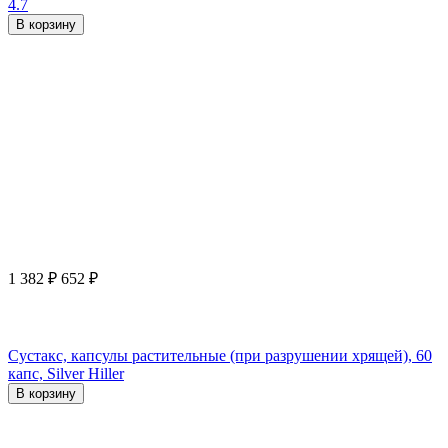
4.7
В корзину
1 382
₽
652
₽
Сустакс, капсулы растительные (при разрушении хрящей), 60
капс, Silver Hiller
В корзину