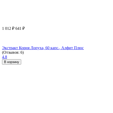
1 012
₽
641
₽
Экстракт Корня Лопуха, 60 капс., Алфит Плюс
(Отзывов: 6)
4.8
В корзину