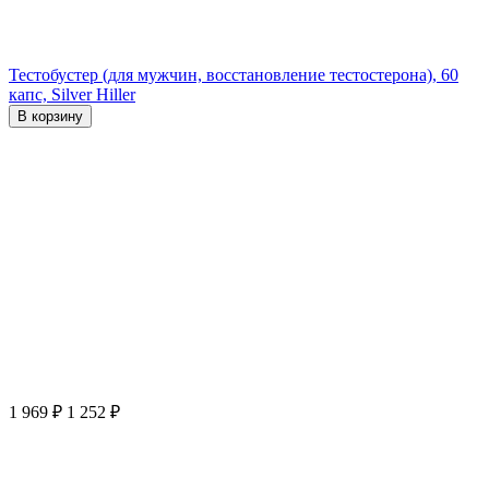
Тестобустер (для мужчин, восстановление тестостерона), 60
капс, Silver Hiller
В корзину
1 969
₽
1 252
₽