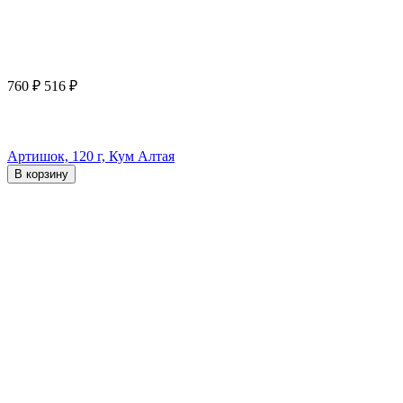
760
₽
516
₽
Артишок, 120 г, Кум Алтая
В корзину