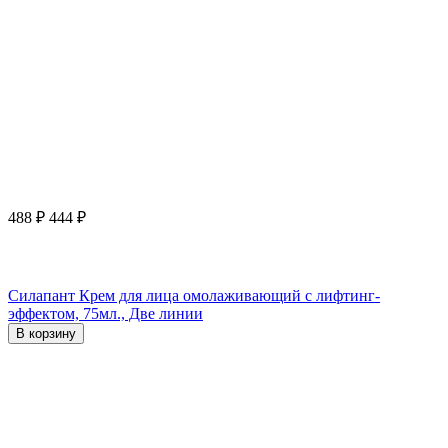
488
₽
444
₽
Силапант Крем для лица омолаживающий с лифтинг-
эффектом, 75мл., Две линии
В корзину