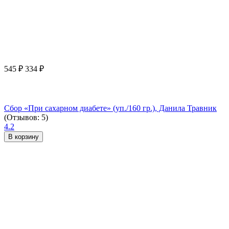
545
₽
334
₽
Сбор «При сахарном диабете» (уп./160 гр.), Данила Травник
(Отзывов: 5)
4.2
В корзину