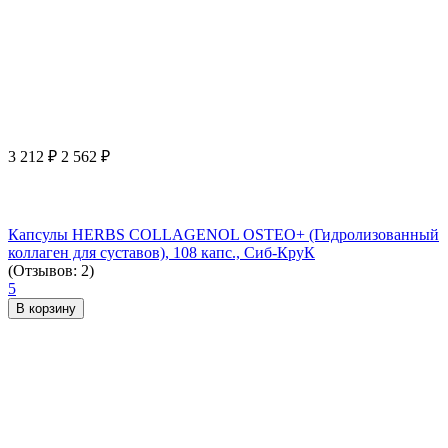
3 212
₽
2 562
₽
Капсулы HERBS COLLAGENOL OSTEO+ (Гидролизованный
коллаген для суставов), 108 капс., Сиб-КруК
(Отзывов: 2)
5
В корзину