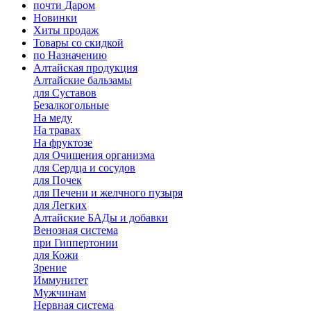
почти Даром
Новинки
Хиты продаж
Товары со скидкой
по Назначению
Алтайская продукция
Алтайские бальзамы
для Суставов
Безалкогольные
На меду
На травах
На фруктозе
для Очищения организма
для Сердца и сосудов
для Почек
для Печени и желчного пузыря
для Легких
Алтайские БАДы и добавки
Венозная система
при Гиппертонии
для Кожи
Зрение
Иммунитет
Мужчинам
Нервная система