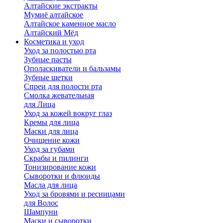
Алтайские экстракты
Мумиё алтайское
Алтайское каменное масло
Алтайский Мёд
Косметика и уход
Уход за полостью рта
Зубные пасты
Ополаскиватели и бальзамы
Зубные щетки
Спреи для полости рта
Смолка жевательная
для Лица
Уход за кожей вокруг глаз
Кремы для лица
Маски для лица
Очищение кожи
Уход за губами
Скрабы и пилинги
Тонизирование кожи
Сыворотки и флюиды
Масла для лица
Уход за бровями и ресницами
для Волос
Шампуни
Маски и сыворотки