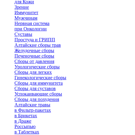
для Кожи
Зрение
Иммунитет
Мужчинам
Нервная система
при Онкологии
Суставы
Простуда и ГРИПП
Алтайские сборы трав
Желудочные сборы
Печеночные сборы
Сборы от давления
Урологические сборы
Сборы для легких
Гинекологические сборы
Сборы для иммунитета
Сборы для суставов
Успокаивающие сборы
Сборы для похудения
Алтайские травы
в Фильтр-пакетах
в Брикетах
в Драже
Россыпью
в Таблетках