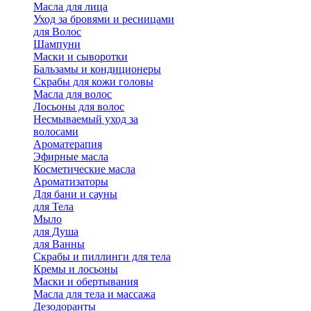
Масла для лица
Уход за бровями и ресницами
для Волос
Шампуни
Маски и сыворотки
Бальзамы и кондиционеры
Скрабы для кожи головы
Масла для волос
Лосьоны для волос
Несмываемый уход за
волосами
Ароматерапия
Эфирные масла
Косметические масла
Ароматизаторы
Для бани и сауны
для Тела
Мыло
для Душа
для Ванны
Скрабы и пиллинги для тела
Кремы и лосьоны
Маски и обертывания
Масла для тела и массажа
Дезодоранты