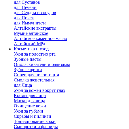
для Cуставов
для Печени
для Сердца и сосудов
для Почек
для Иммунитета
Алтайские экстракты
Мумиё алтайское
Алтайское каменное масло
Алтайский Мёд
Косметика и уход
Уход за полостью рта
Зубные пасты
Ополаскиватели и бальзамы
Зубные щетки
Спреи для полости рта
Смолка жевательная
для Лица
Уход за кожей вокруг глаз
Кремы для лица
Маски для лица
Очищение кожи
Уход за губами
Скрабы и пилинги
Тонизирование кожи
Сыворотки и флюиды