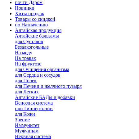
почти Даром
Новинки
Хиты продаж
Товары со скидкой
по Назначению
Алтайская продукция
Алтайские бальзамы
для Суставов
Безалкогольные
На меду
На травах
На фруктозе
для Очищения организма
для Сердца и сосудов
для Почек
для Печени и желчного пузыря
для Легких
Алтайские БАДы и добавки
Венозная система
при Гиппертонии
для Кожи
Зрение
Иммунитет
Мужчинам
Нервная система