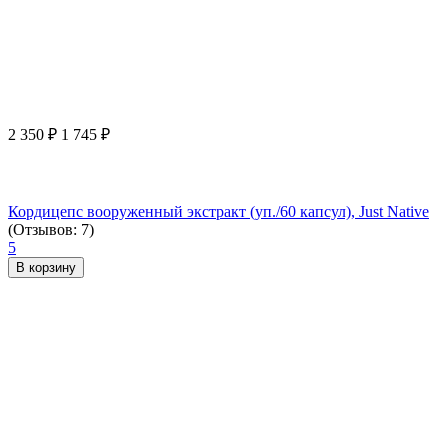
2 350
₽
1 745
₽
Кордицепс вооруженный экстракт (уп./60 капсул), Just Native
(Отзывов: 7)
5
В корзину