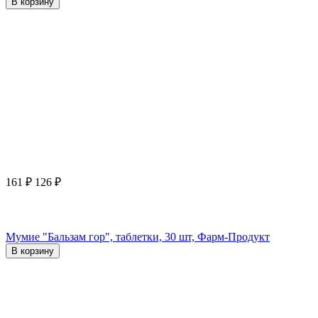
В корзину
161
₽
126
₽
Мумие "Бальзам гор", таблетки, 30 шт, Фарм-Продукт
В корзину