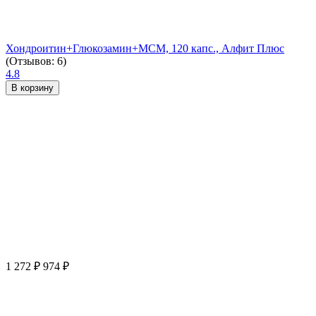
Хондроитин+Глюкозамин+МСМ, 120 капс., Алфит Плюс
(Отзывов: 6)
4.8
В корзину
1 272
₽
974
₽