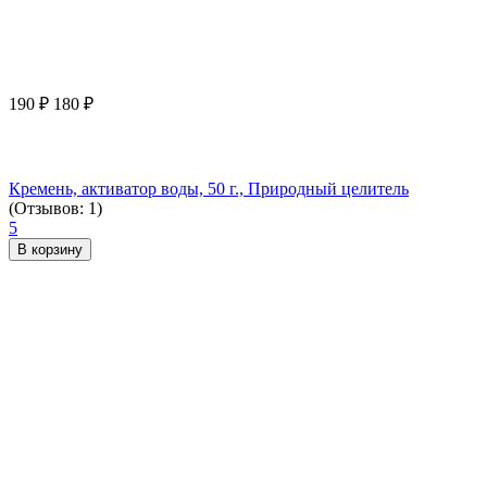
190
₽
180
₽
Кремень, активатор воды, 50 г., Природный целитель
(Отзывов: 1)
5
В корзину