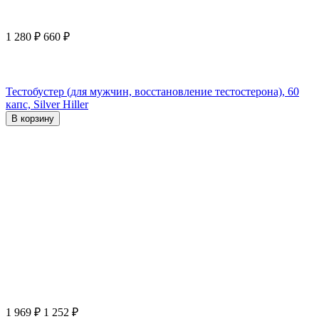
1 280
₽
660
₽
Тестобустер (для мужчин, восстановление тестостерона), 60
капс, Silver Hiller
В корзину
1 969
₽
1 252
₽