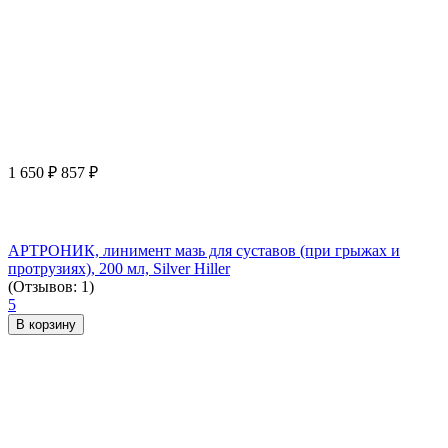
1 650
₽
857
₽
АРТРОНИК, линимент мазь для суставов (при грыжах и
протрузиях), 200 мл, Silver Hiller
(Отзывов: 1)
5
В корзину