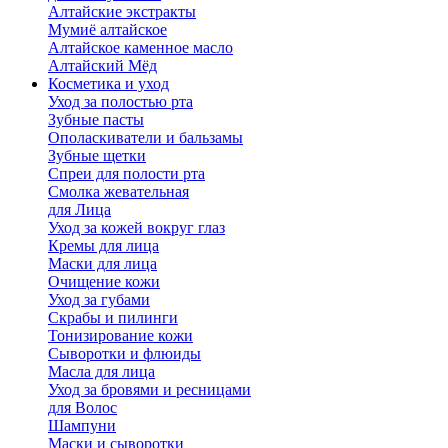
Алтайские экстракты
Мумиё алтайское
Алтайское каменное масло
Алтайский Мёд
Косметика и уход
Уход за полостью рта
Зубные пасты
Ополаскиватели и бальзамы
Зубные щетки
Спреи для полости рта
Смолка жевательная
для Лица
Уход за кожей вокруг глаз
Кремы для лица
Маски для лица
Очищение кожи
Уход за губами
Скрабы и пилинги
Тонизирование кожи
Сыворотки и флюиды
Масла для лица
Уход за бровями и ресницами
для Волос
Шампуни
Маски и сыворотки