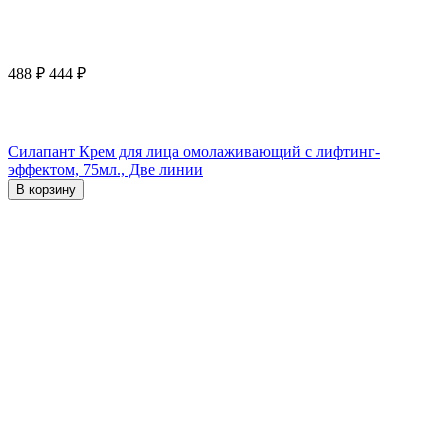
488
₽
444
₽
Силапант Крем для лица омолаживающий с лифтинг-
эффектом, 75мл., Две линии
В корзину