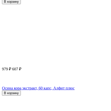
В корзину
979
₽
607
₽
Осина кора экстракт, 60 капс, Алфит плюс
В корзину