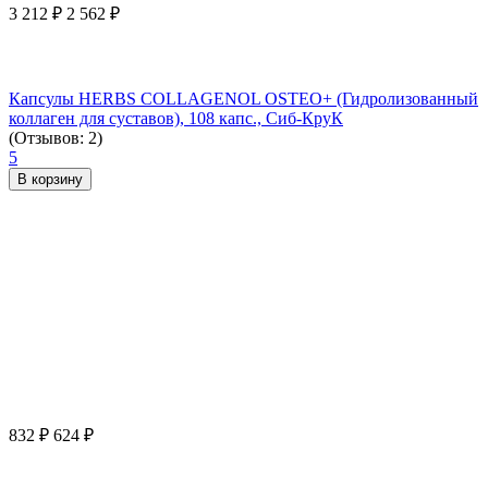
3 212
₽
2 562
₽
Капсулы HERBS COLLAGENOL OSTEO+ (Гидролизованный
коллаген для суставов), 108 капс., Сиб-КруК
(Отзывов: 2)
5
В корзину
832
₽
624
₽