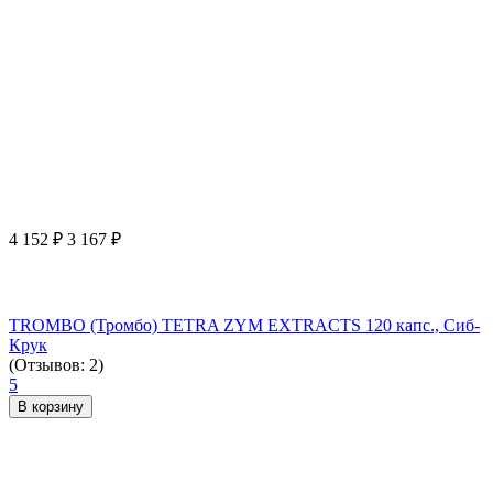
4 152
₽
3 167
₽
TROMBO (Тромбо) TETRA ZYM EXTRACTS 120 капс., Сиб-
Крук
(Отзывов: 2)
5
В корзину