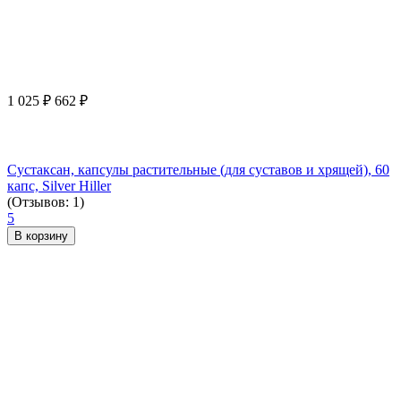
1 025
₽
662
₽
Сустаксан, капсулы растительные (для суставов и хрящей), 60
капс, Silver Hiller
(Отзывов: 1)
5
В корзину