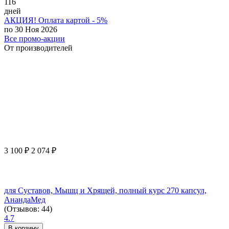
116
дней
АКЦИЯ! Оплата картой - 5%
по 30 Ноя 2026
Все промо-акции
От производителей
3 100
₽
2 074
₽
для Суставов, Мышц и Хрящей, полный курс 270 капсул,
АнандаМед
(Отзывов: 44)
4.7
В корзину