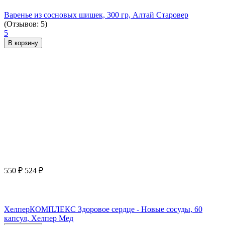
Варенье из сосновых шишек, 300 гр, Алтай Старовер
(Отзывов: 5)
5
В корзину
550
₽
524
₽
ХелперКОМПЛЕКС Здоровое сердце - Новые сосуды, 60
капсул, Хелпер Мед