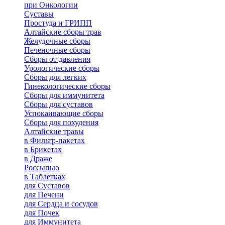
при Онкологии
Суставы
Простуда и ГРИПП
Алтайские сборы трав
Желудочные сборы
Печеночные сборы
Сборы от давления
Урологические сборы
Сборы для легких
Гинекологические сборы
Сборы для иммунитета
Сборы для суставов
Успокаивающие сборы
Сборы для похудения
Алтайские травы
в Фильтр-пакетах
в Брикетах
в Драже
Россыпью
в Таблетках
для Cуставов
для Печени
для Сердца и сосудов
для Почек
для Иммунитета