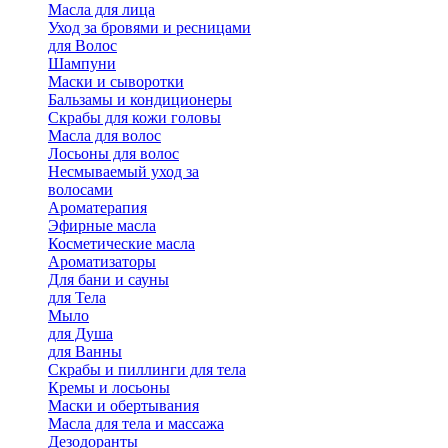
Масла для лица
Уход за бровями и ресницами
для Волос
Шампуни
Маски и сыворотки
Бальзамы и кондиционеры
Скрабы для кожи головы
Масла для волос
Лосьоны для волос
Несмываемый уход за
волосами
Ароматерапия
Эфирные масла
Косметические масла
Ароматизаторы
Для бани и сауны
для Тела
Мыло
для Душа
для Ванны
Скрабы и пиллинги для тела
Кремы и лосьоны
Маски и обертывания
Масла для тела и массажа
Дезодоранты