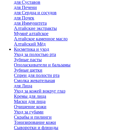
для Cуставов
для Печени
для Сердца и сосудов
для Почек
для Иммунитета
Алтайские экстракты
Мумиё алтайское
Алтайское каменное масло
Алтайский Мёд
Косметика и уход
Уход за полостью рта
Зубные пасты
Ополаскиватели и бальзамы
Зубные щетки
Спреи для полости рта
Смолка жевательная
для Лица
Уход за кожей вокруг глаз
Кремы для лица
Маски для лица
Очищение кожи
Уход за губами
Скрабы и пилинги
Тонизирование кожи
Сыворотки и флюиды