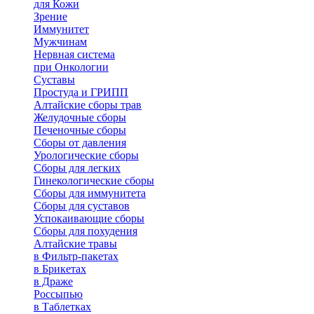
для Кожи
Зрение
Иммунитет
Мужчинам
Нервная система
при Онкологии
Суставы
Простуда и ГРИПП
Алтайские сборы трав
Желудочные сборы
Печеночные сборы
Сборы от давления
Урологические сборы
Сборы для легких
Гинекологические сборы
Сборы для иммунитета
Сборы для суставов
Успокаивающие сборы
Сборы для похудения
Алтайские травы
в Фильтр-пакетах
в Брикетах
в Драже
Россыпью
в Таблетках