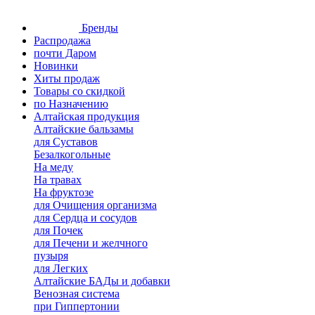
Бренды
Распродажа
почти Даром
Новинки
Хиты продаж
Товары со скидкой
по Назначению
Алтайская продукция
Алтайские бальзамы
для Суставов
Безалкогольные
На меду
На травах
На фруктозе
для Очищения организма
для Сердца и сосудов
для Почек
для Печени и желчного
пузыря
для Легких
Алтайские БАДы и добавки
Венозная система
при Гиппертонии