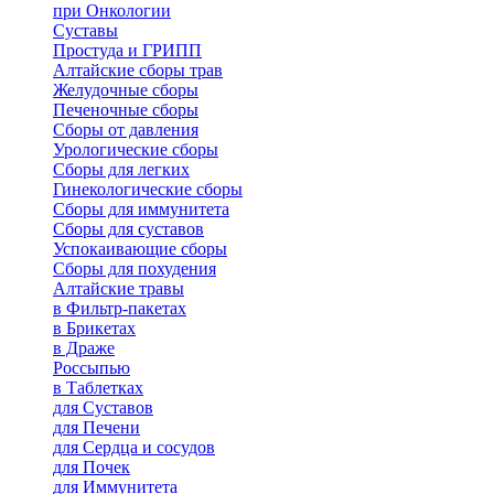
при Онкологии
Суставы
Простуда и ГРИПП
Алтайские сборы трав
Желудочные сборы
Печеночные сборы
Сборы от давления
Урологические сборы
Сборы для легких
Гинекологические сборы
Сборы для иммунитета
Сборы для суставов
Успокаивающие сборы
Сборы для похудения
Алтайские травы
в Фильтр-пакетах
в Брикетах
в Драже
Россыпью
в Таблетках
для Cуставов
для Печени
для Сердца и сосудов
для Почек
для Иммунитета