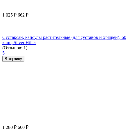
1 025
₽
662
₽
Сустаксан, капсулы растительные (для суставов и хрящей), 60
капс, Silver Hiller
(Отзывов: 1)
5
В корзину
1 280
₽
660
₽