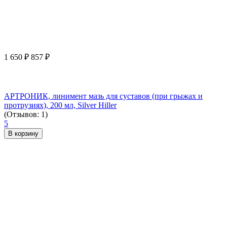
1 650
₽
857
₽
АРТРОНИК, линимент мазь для суставов (при грыжах и
протрузиях), 200 мл, Silver Hiller
(Отзывов: 1)
5
В корзину