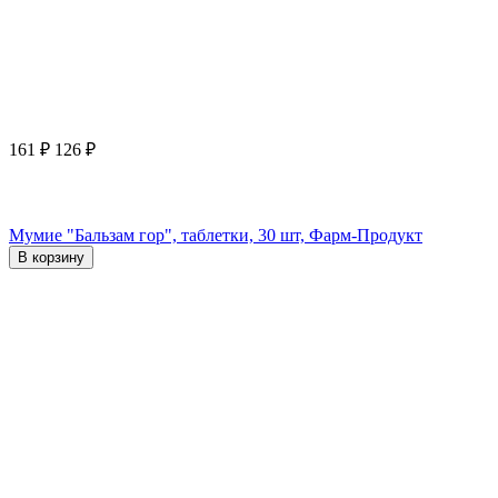
161
₽
126
₽
Мумие "Бальзам гор", таблетки, 30 шт, Фарм-Продукт
В корзину