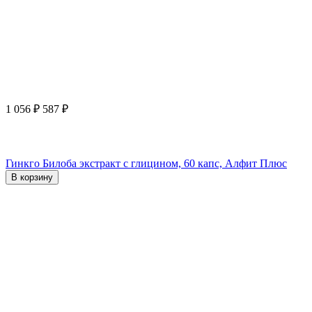
1 056
₽
587
₽
Гинкго Билоба экстракт с глицином, 60 капс, Алфит Плюс
В корзину