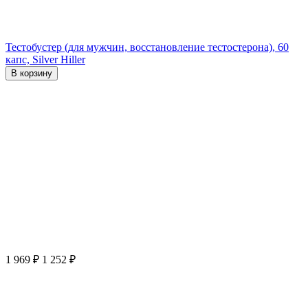
Тестобустер (для мужчин, восстановление тестостерона), 60
капс, Silver Hiller
В корзину
1 969
₽
1 252
₽