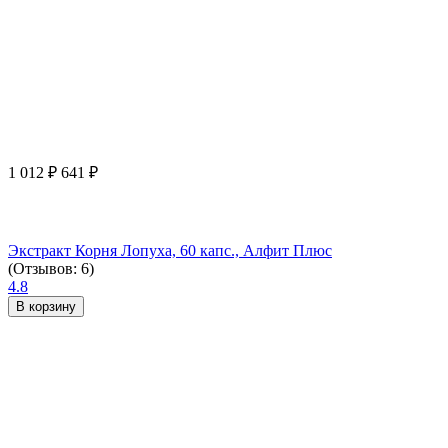
1 012
₽
641
₽
Экстракт Корня Лопуха, 60 капс., Алфит Плюс
(Отзывов: 6)
4.8
В корзину