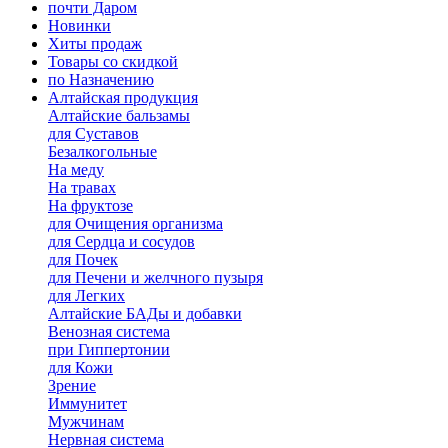
почти Даром
Новинки
Хиты продаж
Товары со скидкой
по Назначению
Алтайская продукция
Алтайские бальзамы
для Суставов
Безалкогольные
На меду
На травах
На фруктозе
для Очищения организма
для Сердца и сосудов
для Почек
для Печени и желчного пузыря
для Легких
Алтайские БАДы и добавки
Венозная система
при Гиппертонии
для Кожи
Зрение
Иммунитет
Мужчинам
Нервная система