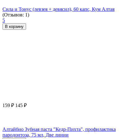
Сила и Тонус (левзея + девясил), 60 капс, Кум Алтая
(Отзывов: 1)
5
В корзину
159
₽
145
₽
Алтайбио Зубная паста "Кедр-Пихта", профилактика
пародонтоза, 75 мл, Две линии