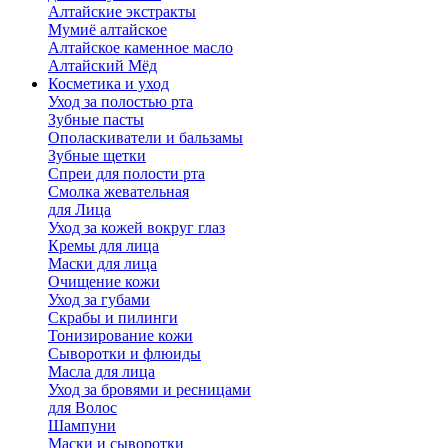
Алтайские экстракты
Мумиё алтайское
Алтайское каменное масло
Алтайский Мёд
Косметика и уход
Уход за полостью рта
Зубные пасты
Ополаскиватели и бальзамы
Зубные щетки
Спреи для полости рта
Смолка жевательная
для Лица
Уход за кожей вокруг глаз
Кремы для лица
Маски для лица
Очищение кожи
Уход за губами
Скрабы и пилинги
Тонизирование кожи
Сыворотки и флюиды
Масла для лица
Уход за бровями и ресницами
для Волос
Шампуни
Маски и сыворотки