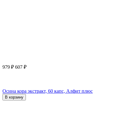
979
₽
607
₽
Осина кора экстракт, 60 капс, Алфит плюс
В корзину