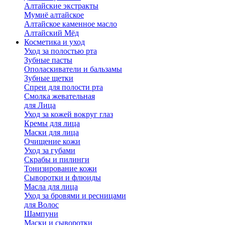
Алтайские экстракты
Мумиё алтайское
Алтайское каменное масло
Алтайский Мёд
Косметика и уход
Уход за полостью рта
Зубные пасты
Ополаскиватели и бальзамы
Зубные щетки
Спреи для полости рта
Смолка жевательная
для Лица
Уход за кожей вокруг глаз
Кремы для лица
Маски для лица
Очищение кожи
Уход за губами
Скрабы и пилинги
Тонизирование кожи
Сыворотки и флюиды
Масла для лица
Уход за бровями и ресницами
для Волос
Шампуни
Маски и сыворотки