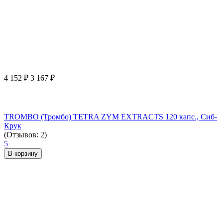
4 152
₽
3 167
₽
TROMBO (Тромбо) TETRA ZYM EXTRACTS 120 капс., Сиб-
Крук
(Отзывов: 2)
5
В корзину