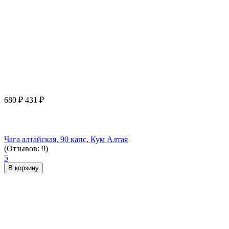
680
₽
431
₽
Чага алтайская, 90 капс, Кум Алтая
(Отзывов: 9)
5
В корзину