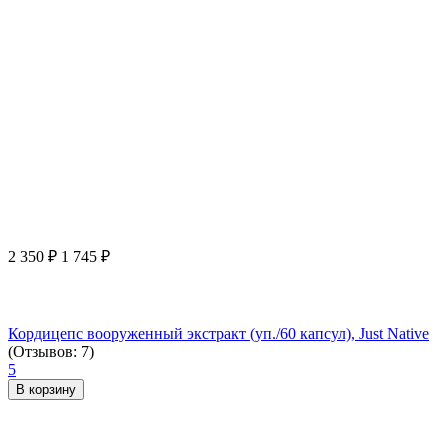
2 350
₽
1 745
₽
Кордицепс вооруженный экстракт (уп./60 капсул), Just Native
(Отзывов: 7)
5
В корзину