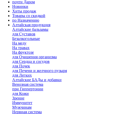
почти Даром
Новинки
Хиты продаж
Товары со скидкой
по Назначению
Алтайская продукция
Алтайские бальзамы
для Суставов
Безалкогольные
На меду
На травах
На фруктозе
для Очищения организма
для Сердца и сосудов
для Почек
для Печени и желчного пузыря
для Легких
Алтайские БАДы и добавки
Венозная система
при Гиппертонии
для Кожи
Зрение
Иммунитет
Мужчинам
Нервная система