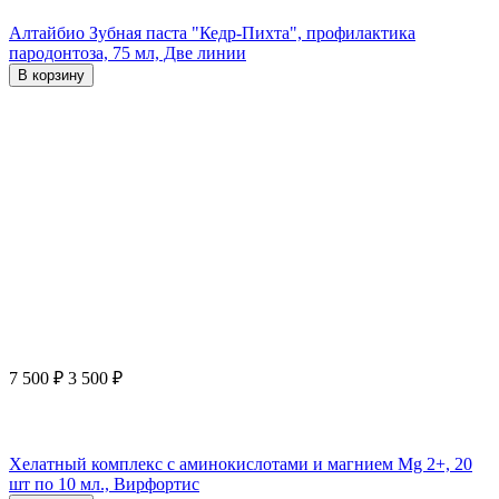
Алтайбио Зубная паста "Кедр-Пихта", профилактика
пародонтоза, 75 мл, Две линии
В корзину
7 500
₽
3 500
₽
Хелатный комплекс с аминокислотами и магнием Mg 2+, 20
шт по 10 мл., Вирфортис