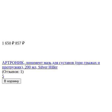
1 650
₽
857
₽
АРТРОНИК, линимент мазь для суставов (при грыжах и
протрузиях), 200 мл, Silver Hiller
(Отзывов: 1)
5
В корзину