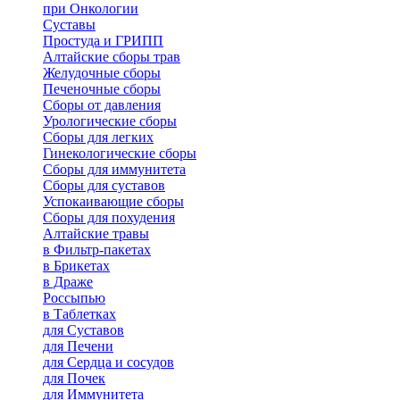
при Онкологии
Суставы
Простуда и ГРИПП
Алтайские сборы трав
Желудочные сборы
Печеночные сборы
Сборы от давления
Урологические сборы
Сборы для легких
Гинекологические сборы
Сборы для иммунитета
Сборы для суставов
Успокаивающие сборы
Сборы для похудения
Алтайские травы
в Фильтр-пакетах
в Брикетах
в Драже
Россыпью
в Таблетках
для Cуставов
для Печени
для Сердца и сосудов
для Почек
для Иммунитета