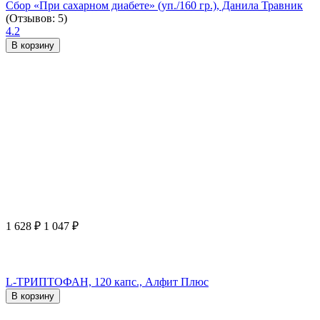
Сбор «При сахарном диабете» (уп./160 гр.), Данила Травник
(Отзывов: 5)
4.2
В корзину
1 628
₽
1 047
₽
L-ТРИПТОФАН, 120 капс., Алфит Плюс
В корзину