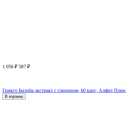
1 056
₽
587
₽
Гинкго Билоба экстракт с глицином, 60 капс, Алфит Плюс
В корзину