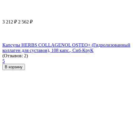
3 212
₽
2 562
₽
Капсулы HERBS COLLAGENOL OSTEO+ (Гидролизованный
коллаген для суставов), 108 капс., Сиб-КруК
(Отзывов: 2)
5
В корзину