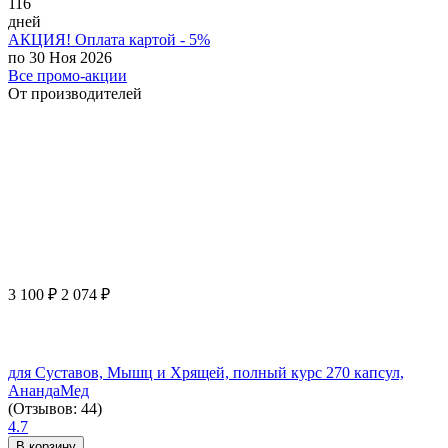
116
дней
АКЦИЯ! Оплата картой - 5%
по 30 Ноя 2026
Все промо-акции
От производителей
3 100
₽
2 074
₽
для Суставов, Мышц и Хрящей, полный курс 270 капсул,
АнандаМед
(Отзывов: 44)
4.7
В корзину