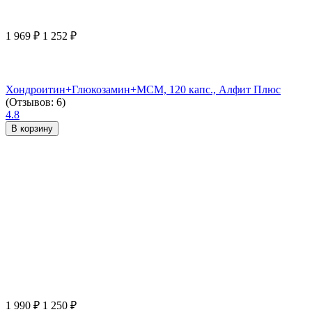
1 969
₽
1 252
₽
Хондроитин+Глюкозамин+МСМ, 120 капс., Алфит Плюс
(Отзывов: 6)
4.8
В корзину
1 990
₽
1 250
₽