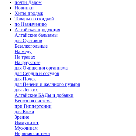
почти Даром
Новинки
Хиты продаж
Товары со скидкой
по Назначению
Алтайская продукция
Алтайские бальзамы
для Суставов
Безалкогольные
На меду
На травах
На фруктозе
для Очищения организма
для Сердца и сосудов
для Почек
для Печени и желчного пузыря
для Легких
Алтайские БАДы и добавки
Венозная система
при Гиппертонии
для Кожи
Зрение
Иммунитет
Мужчинам
Нервная система