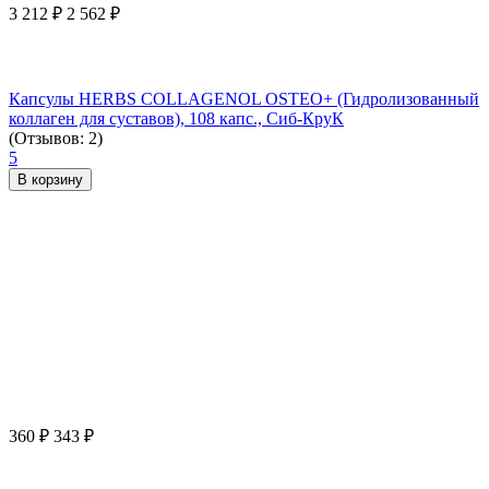
3 212
₽
2 562
₽
Капсулы HERBS COLLAGENOL OSTEO+ (Гидролизованный
коллаген для суставов), 108 капс., Сиб-КруК
(Отзывов: 2)
5
В корзину
360
₽
343
₽