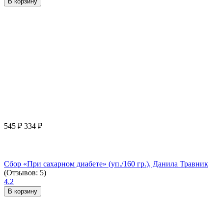
В корзину
545
₽
334
₽
Сбор «При сахарном диабете» (уп./160 гр.), Данила Травник
(Отзывов: 5)
4.2
В корзину