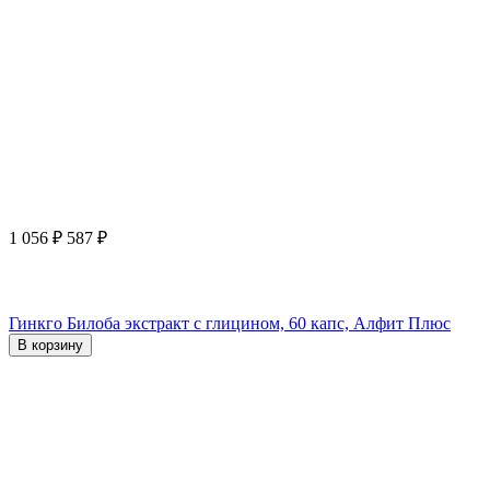
1 056
₽
587
₽
Гинкго Билоба экстракт с глицином, 60 капс, Алфит Плюс
В корзину