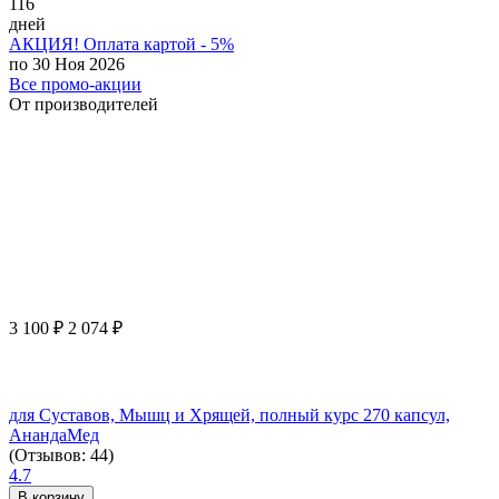
116
дней
АКЦИЯ! Оплата картой - 5%
по 30 Ноя 2026
Все промо-акции
От производителей
3 100
₽
2 074
₽
для Суставов, Мышц и Хрящей, полный курс 270 капсул,
АнандаМед
(Отзывов: 44)
4.7
В корзину