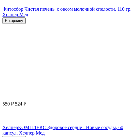
Фитосбор Чистая печень, с овсом молочной спелости, 110 гр,
Хелпер Мед
В корзину
550
₽
524
₽
ХелперКОМПЛЕКС Здоровое сердце - Новые сосуды, 60
капсул, Хелпер Мед