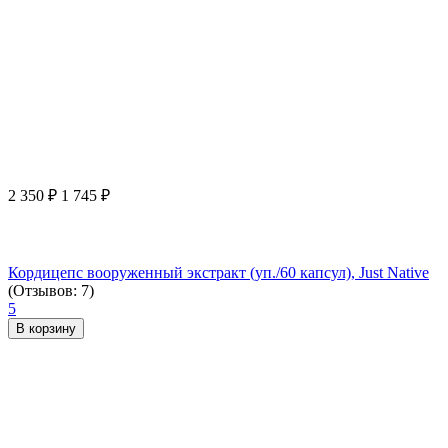
2 350
₽
1 745
₽
Кордицепс вооруженный экстракт (уп./60 капсул), Just Native
(Отзывов: 7)
5
В корзину