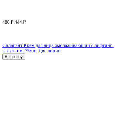
488
₽
444
₽
Силапант Крем для лица омолаживающий с лифтинг-
эффектом, 75мл., Две линии
В корзину