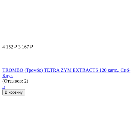
4 152
₽
3 167
₽
TROMBO (Тромбо) TETRA ZYM EXTRACTS 120 капс., Сиб-
Крук
(Отзывов: 2)
5
В корзину