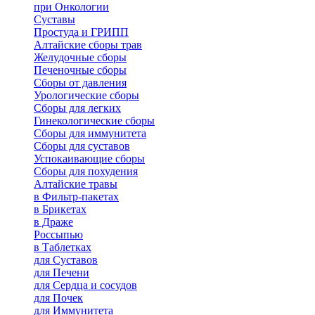
при Онкологии
Суставы
Простуда и ГРИПП
Алтайские сборы трав
Желудочные сборы
Печеночные сборы
Сборы от давления
Урологические сборы
Сборы для легких
Гинекологические сборы
Сборы для иммунитета
Сборы для суставов
Успокаивающие сборы
Сборы для похудения
Алтайские травы
в Фильтр-пакетах
в Брикетах
в Драже
Россыпью
в Таблетках
для Cуставов
для Печени
для Сердца и сосудов
для Почек
для Иммунитета