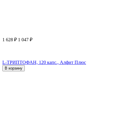
1 628
₽
1 047
₽
L-ТРИПТОФАН, 120 капс., Алфит Плюс
В корзину