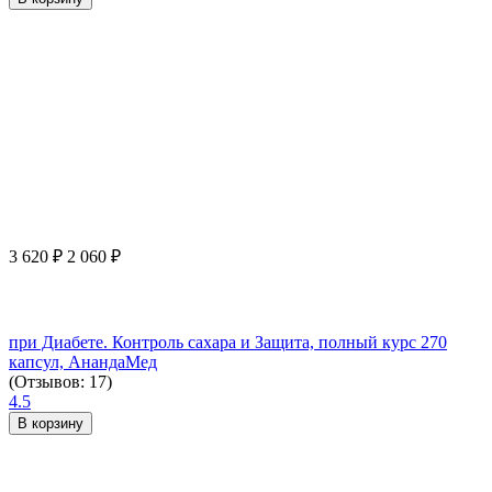
3 620
₽
2 060
₽
при Диабете. Контроль сахара и Защита, полный курс 270
капсул, АнандаМед
(Отзывов: 17)
4.5
В корзину