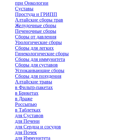
при Онкологии
Суставы
Простуда и ГРИПП
Алтайские сборы трав
Желудочные сборы
Печеночные сборы
Сборы от давления
Урологические сборы
Сборы для легких
Гинекологические сборы
Сборы для иммунитета
Сборы для суставов
Успокаивающие сборы
Сборы для похудения
Алтайские травы
в Фильтр-пакетах
в Брикетах
в Драже
Россыпью
в Таблетках
для Cуставов
для Печени
для Сердца и сосудов
для Почек
для Иммунитета