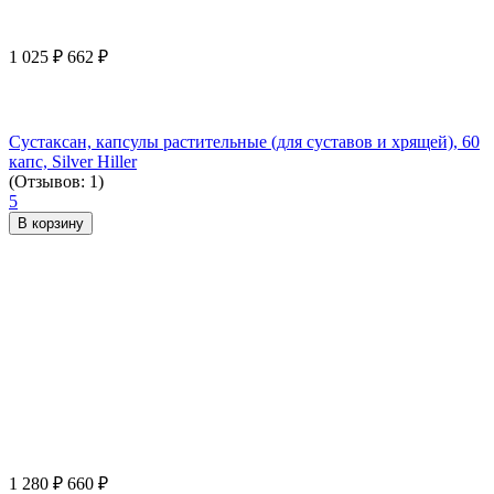
1 025
₽
662
₽
Сустаксан, капсулы растительные (для суставов и хрящей), 60
капс, Silver Hiller
(Отзывов: 1)
5
В корзину
1 280
₽
660
₽