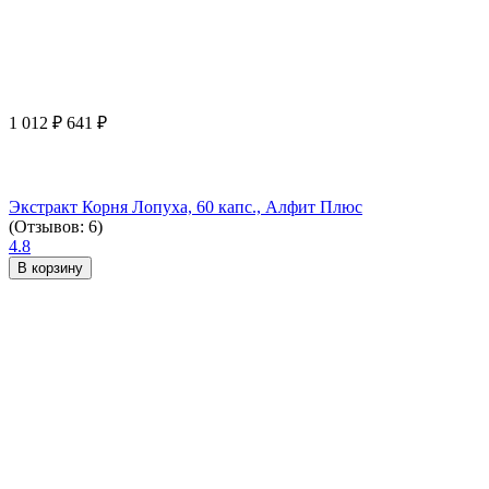
1 012
₽
641
₽
Экстракт Корня Лопуха, 60 капс., Алфит Плюс
(Отзывов: 6)
4.8
В корзину