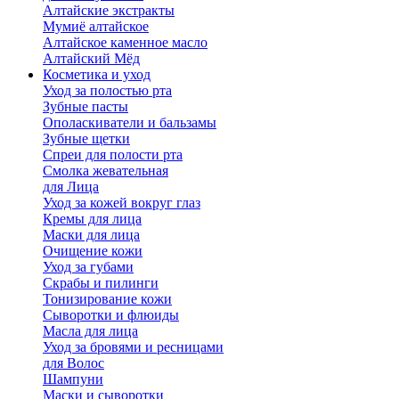
Алтайские экстракты
Мумиё алтайское
Алтайское каменное масло
Алтайский Мёд
Косметика и уход
Уход за полостью рта
Зубные пасты
Ополаскиватели и бальзамы
Зубные щетки
Спреи для полости рта
Смолка жевательная
для Лица
Уход за кожей вокруг глаз
Кремы для лица
Маски для лица
Очищение кожи
Уход за губами
Скрабы и пилинги
Тонизирование кожи
Сыворотки и флюиды
Масла для лица
Уход за бровями и ресницами
для Волос
Шампуни
Маски и сыворотки