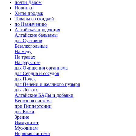
почти Даром
Новинки
Хиты продаж
Товары со скидкой
по Назначению
Алтайская продукция
Алтайские бальзамы
для Суставов
Безалкогольные
На меду
На травах
На фруктозе
для Очищения организма
для Сердца и сосудов
для Почек
для Печени и желчного пузыря
для Легких
Алтайские БАДы и добавки
Венозная система
при Гиппертонии
для Кожи
Зрение
Иммунитет
Мужчинам
Нервная система