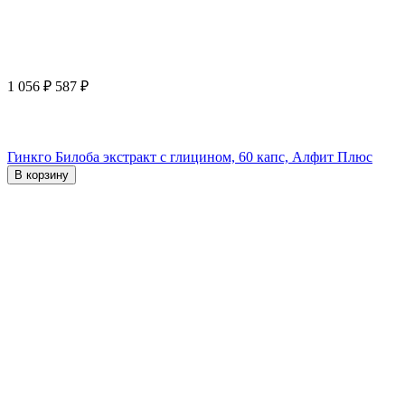
1 056
₽
587
₽
Гинкго Билоба экстракт с глицином, 60 капс, Алфит Плюс
В корзину