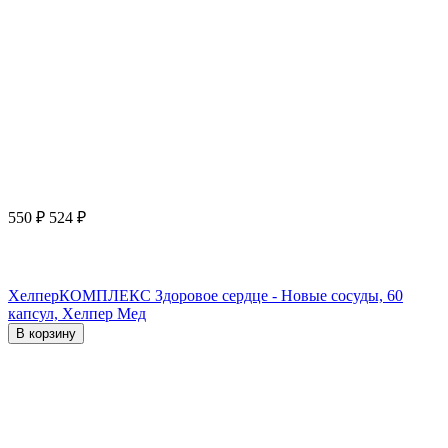
550
₽
524
₽
ХелперКОМПЛЕКС Здоровое сердце - Новые сосуды, 60
капсул, Хелпер Мед
В корзину