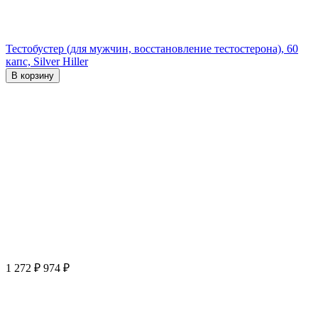
Тестобустер (для мужчин, восстановление тестостерона), 60
капс, Silver Hiller
В корзину
1 272
₽
974
₽