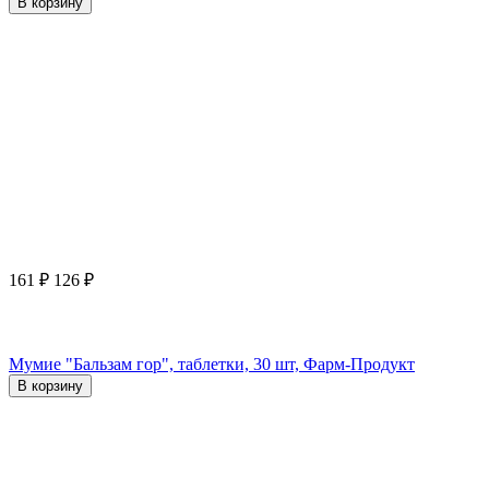
В корзину
161
₽
126
₽
Мумие "Бальзам гор", таблетки, 30 шт, Фарм-Продукт
В корзину