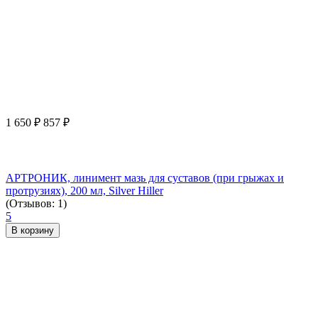
1 650
₽
857
₽
АРТРОНИК, линимент мазь для суставов (при грыжах и
протрузиях), 200 мл, Silver Hiller
(Отзывов: 1)
5
В корзину