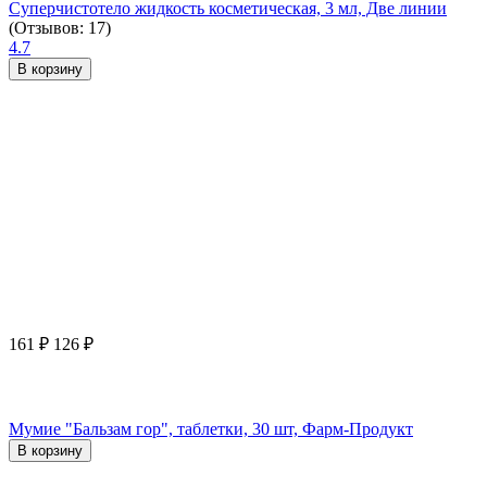
Суперчистотело жидкость косметическая, 3 мл, Две линии
(Отзывов: 17)
4.7
В корзину
161
₽
126
₽
Мумие "Бальзам гор", таблетки, 30 шт, Фарм-Продукт
В корзину