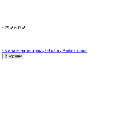
979
₽
607
₽
Осина кора экстракт, 60 капс, Алфит плюс
В корзину