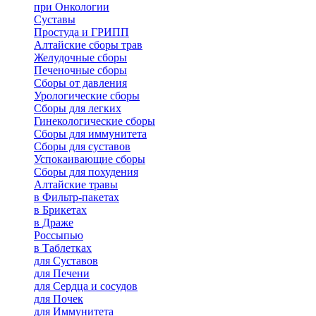
при Онкологии
Суставы
Простуда и ГРИПП
Алтайские сборы трав
Желудочные сборы
Печеночные сборы
Сборы от давления
Урологические сборы
Сборы для легких
Гинекологические сборы
Сборы для иммунитета
Сборы для суставов
Успокаивающие сборы
Сборы для похудения
Алтайские травы
в Фильтр-пакетах
в Брикетах
в Драже
Россыпью
в Таблетках
для Cуставов
для Печени
для Сердца и сосудов
для Почек
для Иммунитета