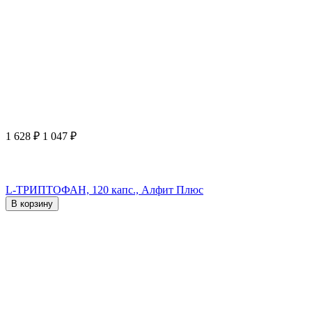
1 628
₽
1 047
₽
L-ТРИПТОФАН, 120 капс., Алфит Плюс
В корзину