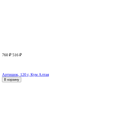
760
₽
516
₽
Артишок, 120 г, Кум Алтая
В корзину