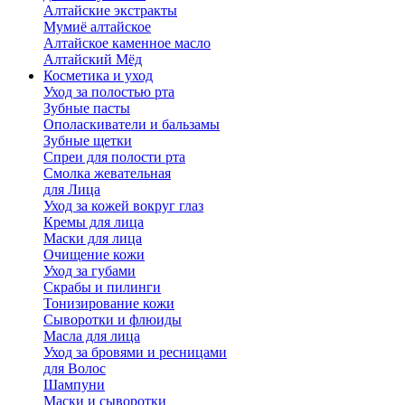
Алтайские экстракты
Мумиё алтайское
Алтайское каменное масло
Алтайский Мёд
Косметика и уход
Уход за полостью рта
Зубные пасты
Ополаскиватели и бальзамы
Зубные щетки
Спреи для полости рта
Смолка жевательная
для Лица
Уход за кожей вокруг глаз
Кремы для лица
Маски для лица
Очищение кожи
Уход за губами
Скрабы и пилинги
Тонизирование кожи
Сыворотки и флюиды
Масла для лица
Уход за бровями и ресницами
для Волос
Шампуни
Маски и сыворотки