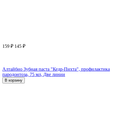
159
₽
145
₽
Алтайбио Зубная паста "Кедр-Пихта", профилактика
пародонтоза, 75 мл, Две линии
В корзину