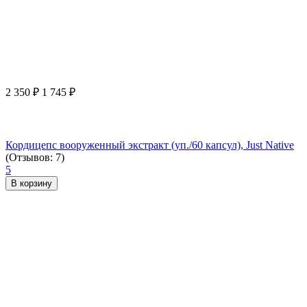
2 350
₽
1 745
₽
Кордицепс вооруженный экстракт (уп./60 капсул), Just Native
(Отзывов: 7)
5
В корзину