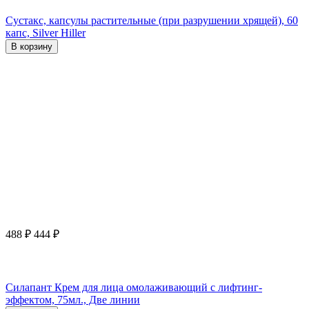
Сустакс, капсулы растительные (при разрушении хрящей), 60
капс, Silver Hiller
В корзину
488
₽
444
₽
Силапант Крем для лица омолаживающий с лифтинг-
эффектом, 75мл., Две линии