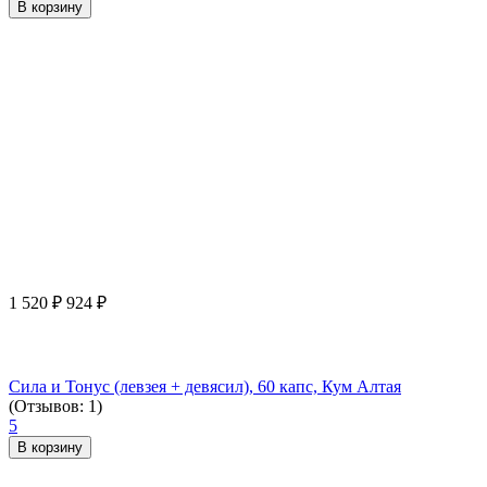
В корзину
1 520
₽
924
₽
Сила и Тонус (левзея + девясил), 60 капс, Кум Алтая
(Отзывов: 1)
5
В корзину