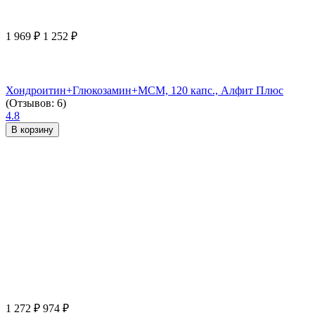
1 969
₽
1 252
₽
Хондроитин+Глюкозамин+МСМ, 120 капс., Алфит Плюс
(Отзывов: 6)
4.8
В корзину
1 272
₽
974
₽