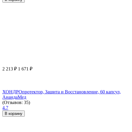
2 213
₽
1 671
₽
ХОНДРОпротектор, Защита и Восстановление, 60 капсул,
АнандаМед
(Отзывов: 35)
4.7
В корзину