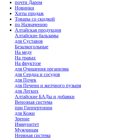
почти Даром
Новинки
Хиты продаж
Товары со скидкой
по Назначению
Алтайская продукция
Алтайские бальзамы
для Суставов
Безалкогольные
На меду
На травах
На фруктозе
для Очищения организма
для Сердца и сосудов
для Почек
для Печени и желчного пузыря
для Легких
Алтайские БАДы и добавки
Венозная система
при Гиппертонии
для Кожи
Зрение
Иммунитет
Мужчинам
Нервная система