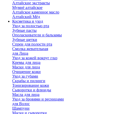
Алтайские экстракты
Мумиё алтайское
Алтайское каменное масло
Алтайский Мёд
Косметика и уход
Уход за полостью рта
Зубные пасты
Ополаскиватели и бальзамы
Зубные щетки
Спреи для полости рта
Смолка жевательная
для Лица
Уход за кожей вокруг глаз
Кремы для лица
Маски для лица
Очищение кожи
Уход за губами
Скрабы и пилинги
Тонизирование кожи
Сыворотки и флюиды
Масла для лица
Уход за бровями и ресницами
для Волос
Шампуни
Маски и сыворотки