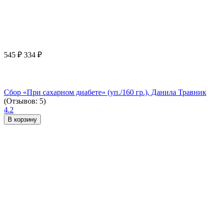
545
₽
334
₽
Сбор «При сахарном диабете» (уп./160 гр.), Данила Травник
(Отзывов: 5)
4.2
В корзину