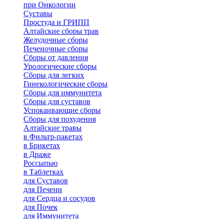
при Онкологии
Суставы
Простуда и ГРИПП
Алтайские сборы трав
Желудочные сборы
Печеночные сборы
Сборы от давления
Урологические сборы
Сборы для легких
Гинекологические сборы
Сборы для иммунитета
Сборы для суставов
Успокаивающие сборы
Сборы для похудения
Алтайские травы
в Фильтр-пакетах
в Брикетах
в Драже
Россыпью
в Таблетках
для Cуставов
для Печени
для Сердца и сосудов
для Почек
для Иммунитета