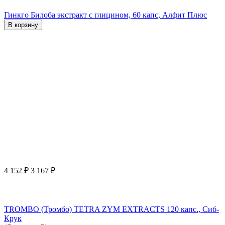
Гинкго Билоба экстракт с глицином, 60 капс, Алфит Плюс
В корзину
4 152
₽
3 167
₽
TROMBO (Тромбо) TETRA ZYM EXTRACTS 120 капс., Сиб-
Крук