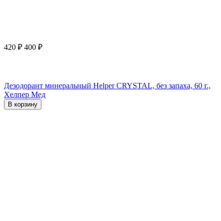
420
₽
400
₽
Дезодорант минеральный Helper CRYSTAL, без запаха, 60 г.,
Хелпер Мед
В корзину