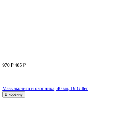
970
₽
485
₽
Мазь аконита и окопника, 40 мл, Dr Giller
В корзину