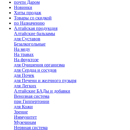
почти Даром
Новинки
Хиты продаж
Товары со скидкой
по Назначению
Алтайская продукция
Алтайские бальзамы
для Суставов
Безалкогольные
На меду
На травах
На фруктозе
для Очищения организма
для Сердца и сосудов
для Почек
для Печени и желчного пузыря
для Легких
Алтайские БАДы и добавки
Венозная система
при Гиппертонии
для Кожи
Зрение
Иммунитет
Мужчинам
Нервная система