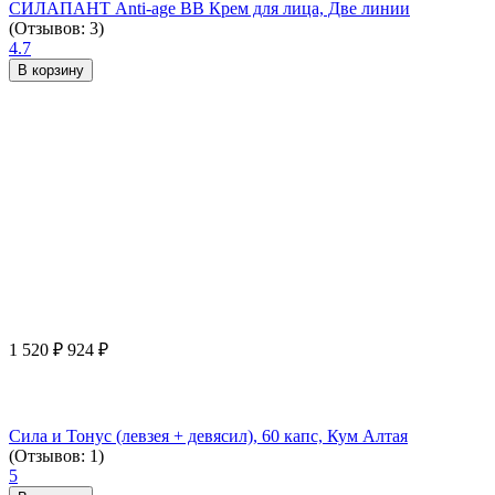
СИЛАПАНТ Anti-age ВВ Крем для лица, Две линии
(Отзывов: 3)
4.7
В корзину
1 520
₽
924
₽
Сила и Тонус (левзея + девясил), 60 капс, Кум Алтая
(Отзывов: 1)
5