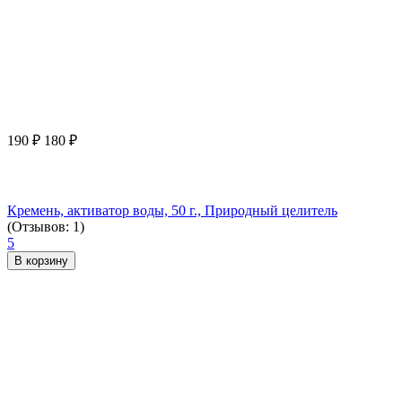
190
₽
180
₽
Кремень, активатор воды, 50 г., Природный целитель
(Отзывов: 1)
5
В корзину