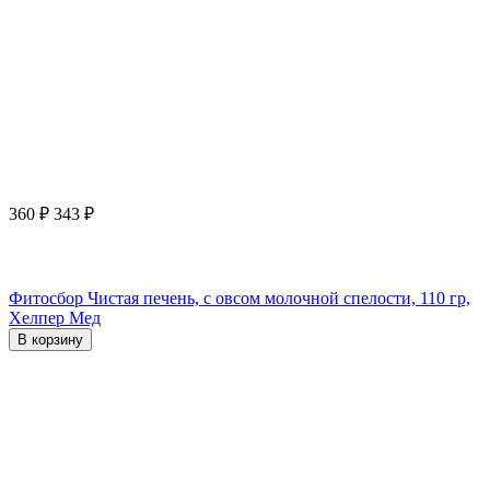
360
₽
343
₽
Фитосбор Чистая печень, с овсом молочной спелости, 110 гр,
Хелпер Мед
В корзину