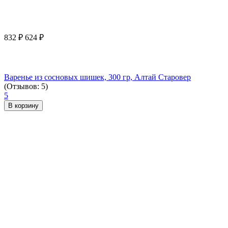
832
₽
624
₽
Варенье из сосновых шишек, 300 гр, Алтай Старовер
(Отзывов: 5)
5
В корзину