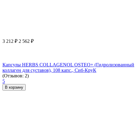
3 212
₽
2 562
₽
Капсулы HERBS COLLAGENOL OSTEO+ (Гидролизованный
коллаген для суставов), 108 капс., Сиб-КруК
(Отзывов: 2)
5
В корзину