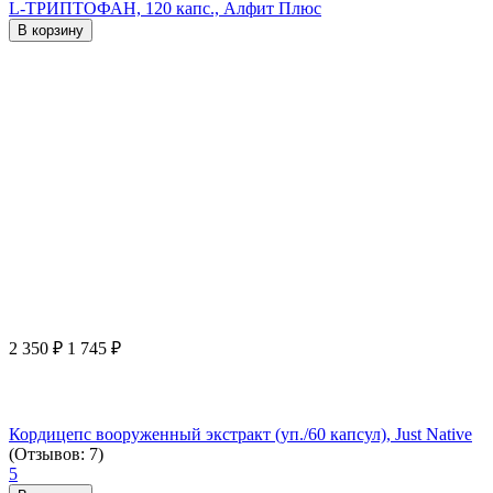
L-ТРИПТОФАН, 120 капс., Алфит Плюс
В корзину
2 350
₽
1 745
₽
Кордицепс вооруженный экстракт (уп./60 капсул), Just Native
(Отзывов: 7)
5