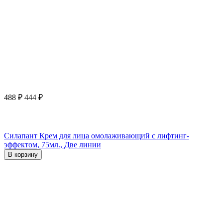
488
₽
444
₽
Силапант Крем для лица омолаживающий с лифтинг-
эффектом, 75мл., Две линии
В корзину