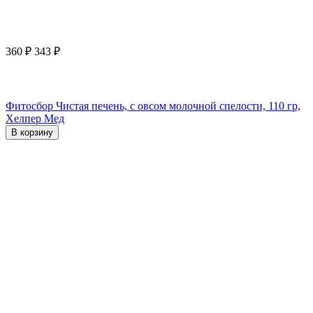
360
₽
343
₽
Фитосбор Чистая печень, с овсом молочной спелости, 110 гр,
Хелпер Мед
В корзину