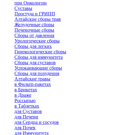
при Онкологии
Суставы
Простуда и ГРИПП
Алтайские сборы трав
Желудочные сборы
Печеночные сборы
Сборы от давления
Урологические сборы
Сборы для легких
Гинекологические сборы
Сборы для иммунитета
Сборы для суставов
Успокаивающие сборы
Сборы для похудения
Алтайские травы
в Фильтр-пакетах
в Брикетах
в Драже
Россыпью
в Таблетках
для Cуставов
для Печени
для Сердца и сосудов
для Почек
для Иммунитета