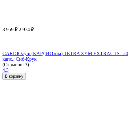
3 959
₽
2 974
₽
CARDIOzym (КАРДИОзим) TETRA ZYM EXTRACTS 120
капс., Сиб-Крук
(Отзывов: 3)
4.3
В корзину