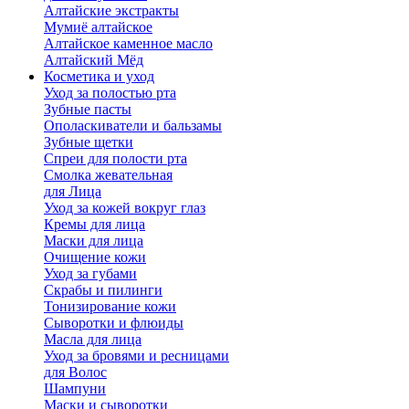
Алтайские экстракты
Мумиё алтайское
Алтайское каменное масло
Алтайский Мёд
Косметика и уход
Уход за полостью рта
Зубные пасты
Ополаскиватели и бальзамы
Зубные щетки
Спреи для полости рта
Смолка жевательная
для Лица
Уход за кожей вокруг глаз
Кремы для лица
Маски для лица
Очищение кожи
Уход за губами
Скрабы и пилинги
Тонизирование кожи
Сыворотки и флюиды
Масла для лица
Уход за бровями и ресницами
для Волос
Шампуни
Маски и сыворотки