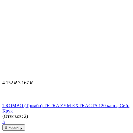
4 152
₽
3 167
₽
TROMBO (Тромбо) TETRA ZYM EXTRACTS 120 капс., Сиб-
Крук
(Отзывов: 2)
5
В корзину