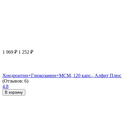
1 969
₽
1 252
₽
Хондроитин+Глюкозамин+МСМ, 120 капс., Алфит Плюс
(Отзывов: 6)
4.8
В корзину