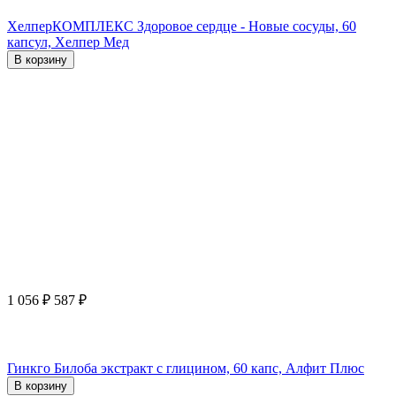
ХелперКОМПЛЕКС Здоровое сердце - Новые сосуды, 60
капсул, Хелпер Мед
В корзину
1 056
₽
587
₽
Гинкго Билоба экстракт с глицином, 60 капс, Алфит Плюс
В корзину