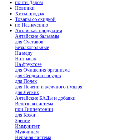
почти Даром
Новинки
Хиты продаж
Товары со скидкой
по Назначению
Алтайская продукция
Алтайские бальзамы
для Суставов
Безалкогольные
На меду
На травах
На фруктозе
для Очищения организма
для Сердца и сосудов
для Почек
для Печени и желчного пузыря
для Легких
Алтайские БАДы и добавки
Венозная система
при Гиппертонии
для Кожи
Зрение
Иммунитет
Мужчинам
Нервная система