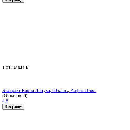
1 012
₽
641
₽
Экстракт Корня Лопуха, 60 капс., Алфит Плюс
(Отзывов: 6)
4.8
В корзину