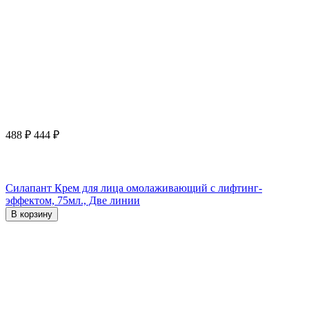
488
₽
444
₽
Силапант Крем для лица омолаживающий с лифтинг-
эффектом, 75мл., Две линии
В корзину