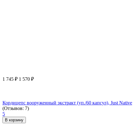
1 745
₽
1 570
₽
Кордицепс вооруженный экстракт (уп./60 капсул), Just Native
(Отзывов: 7)
5
В корзину