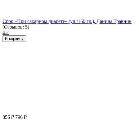
Сбор «При сахарном диабете» (уп./160 гр.), Данила Травник
(Отзывов: 5)
4.2
В корзину
856
₽
796
₽