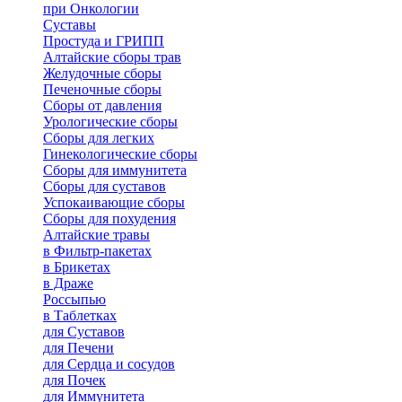
при Онкологии
Суставы
Простуда и ГРИПП
Алтайские сборы трав
Желудочные сборы
Печеночные сборы
Сборы от давления
Урологические сборы
Сборы для легких
Гинекологические сборы
Сборы для иммунитета
Сборы для суставов
Успокаивающие сборы
Сборы для похудения
Алтайские травы
в Фильтр-пакетах
в Брикетах
в Драже
Россыпью
в Таблетках
для Cуставов
для Печени
для Сердца и сосудов
для Почек
для Иммунитета