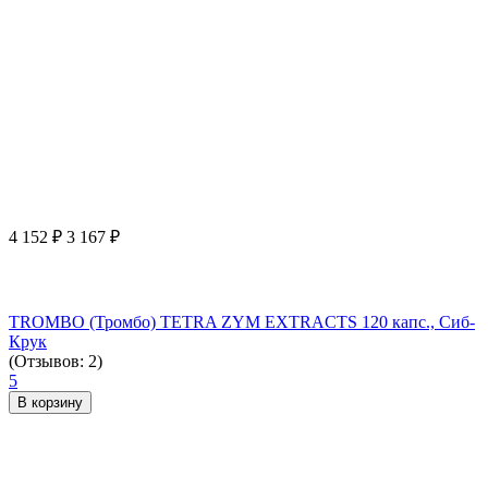
4 152
₽
3 167
₽
TROMBO (Тромбо) TETRA ZYM EXTRACTS 120 капс., Сиб-
Крук
(Отзывов: 2)
5
В корзину