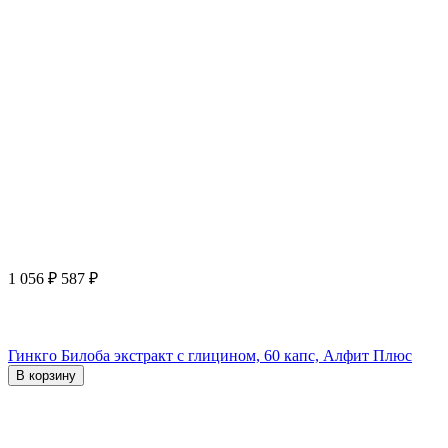
1 056
₽
587
₽
Гинкго Билоба экстракт с глицином, 60 капс, Алфит Плюс
В корзину