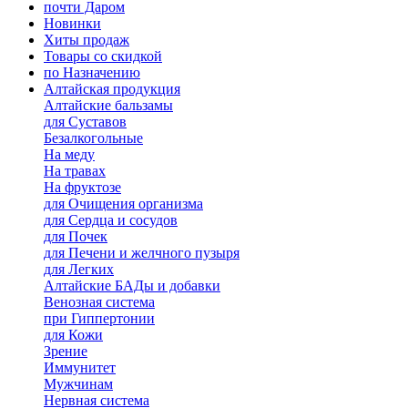
почти Даром
Новинки
Хиты продаж
Товары со скидкой
по Назначению
Алтайская продукция
Алтайские бальзамы
для Суставов
Безалкогольные
На меду
На травах
На фруктозе
для Очищения организма
для Сердца и сосудов
для Почек
для Печени и желчного пузыря
для Легких
Алтайские БАДы и добавки
Венозная система
при Гиппертонии
для Кожи
Зрение
Иммунитет
Мужчинам
Нервная система