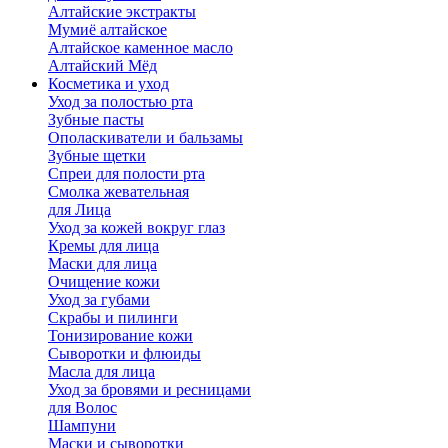
Алтайские экстракты
Мумиё алтайское
Алтайское каменное масло
Алтайский Мёд
Косметика и уход
Уход за полостью рта
Зубные пасты
Ополаскиватели и бальзамы
Зубные щетки
Спреи для полости рта
Смолка жевательная
для Лица
Уход за кожей вокруг глаз
Кремы для лица
Маски для лица
Очищение кожи
Уход за губами
Скрабы и пилинги
Тонизирование кожи
Сыворотки и флюиды
Масла для лица
Уход за бровями и ресницами
для Волос
Шампуни
Маски и сыворотки