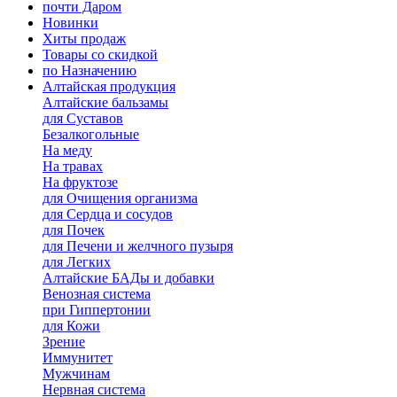
почти Даром
Новинки
Хиты продаж
Товары со скидкой
по Назначению
Алтайская продукция
Алтайские бальзамы
для Суставов
Безалкогольные
На меду
На травах
На фруктозе
для Очищения организма
для Сердца и сосудов
для Почек
для Печени и желчного пузыря
для Легких
Алтайские БАДы и добавки
Венозная система
при Гиппертонии
для Кожи
Зрение
Иммунитет
Мужчинам
Нервная система