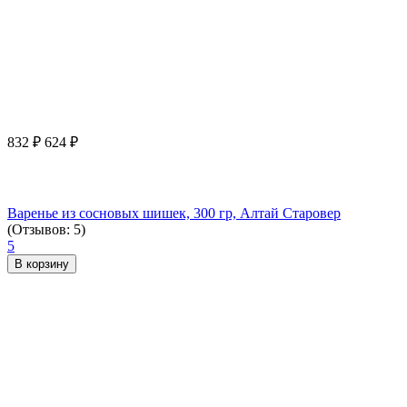
832
₽
624
₽
Варенье из сосновых шишек, 300 гр, Алтай Старовер
(Отзывов: 5)
5
В корзину