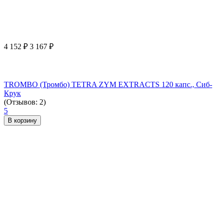
4 152
₽
3 167
₽
TROMBO (Тромбо) TETRA ZYM EXTRACTS 120 капс., Сиб-
Крук
(Отзывов: 2)
5
В корзину