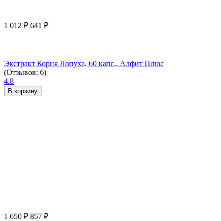
1 012
₽
641
₽
Экстракт Корня Лопуха, 60 капс., Алфит Плюс
(Отзывов: 6)
4.8
В корзину
1 650
₽
857
₽