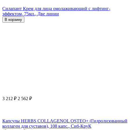
Силапант Крем для лица омолаживающий с лифтинг-
эффектом, 75мл., Две линии
В корзину
3 212
₽
2 562
₽
Капсулы HERBS COLLAGENOL OSTEO+ (Гидролизованный
коллаген для суставов), 108 капс., Сиб-КруК