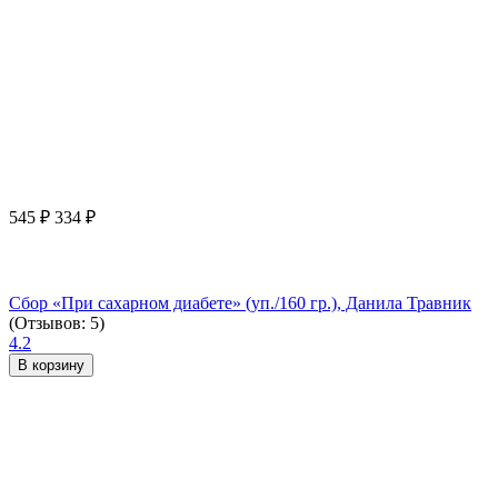
545
₽
334
₽
Сбор «При сахарном диабете» (уп./160 гр.), Данила Травник
(Отзывов: 5)
4.2
В корзину