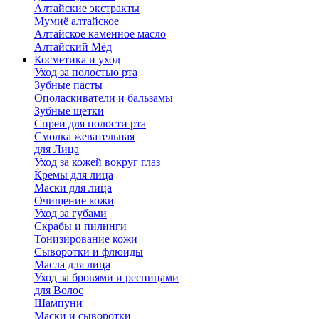
Алтайские экстракты
Мумиё алтайское
Алтайское каменное масло
Алтайский Мёд
Косметика и уход
Уход за полостью рта
Зубные пасты
Ополаскиватели и бальзамы
Зубные щетки
Спреи для полости рта
Смолка жевательная
для Лица
Уход за кожей вокруг глаз
Кремы для лица
Маски для лица
Очищение кожи
Уход за губами
Скрабы и пилинги
Тонизирование кожи
Сыворотки и флюиды
Масла для лица
Уход за бровями и ресницами
для Волос
Шампуни
Маски и сыворотки