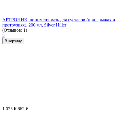
АРТРОНИК, линимент мазь для суставов (при грыжах и
протрузиях), 200 мл, Silver Hiller
(Отзывов: 1)
5
В корзину
1 025
₽
662
₽