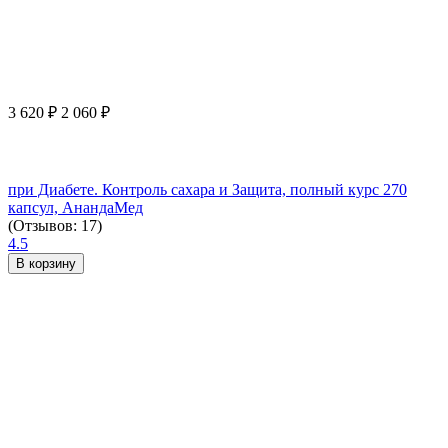
3 620
₽
2 060
₽
при Диабете. Контроль сахара и Защита, полный курс 270
капсул, АнандаМед
(Отзывов: 17)
4.5
В корзину