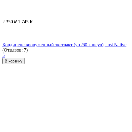
2 350
₽
1 745
₽
Кордицепс вооруженный экстракт (уп./60 капсул), Just Native
(Отзывов: 7)
5
В корзину