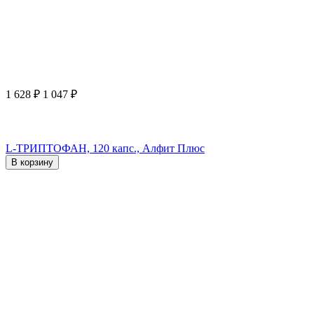
1 628
₽
1 047
₽
L-ТРИПТОФАН, 120 капс., Алфит Плюс
В корзину