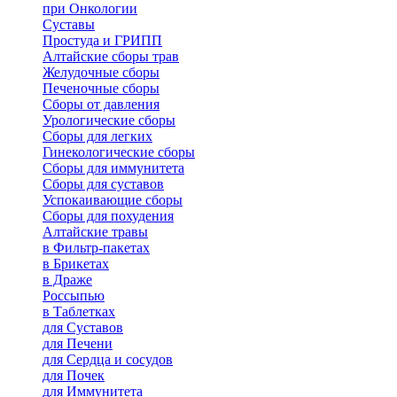
при Онкологии
Суставы
Простуда и ГРИПП
Алтайские сборы трав
Желудочные сборы
Печеночные сборы
Сборы от давления
Урологические сборы
Сборы для легких
Гинекологические сборы
Сборы для иммунитета
Сборы для суставов
Успокаивающие сборы
Сборы для похудения
Алтайские травы
в Фильтр-пакетах
в Брикетах
в Драже
Россыпью
в Таблетках
для Cуставов
для Печени
для Сердца и сосудов
для Почек
для Иммунитета