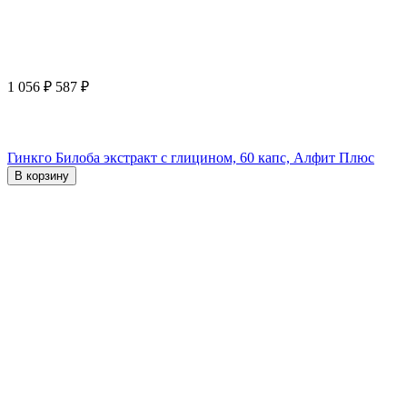
1 056
₽
587
₽
Гинкго Билоба экстракт с глицином, 60 капс, Алфит Плюс
В корзину