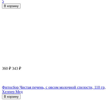
5
В корзину
360
₽
343
₽
Фитосбор Чистая печень, с овсом молочной спелости, 110 гр,
Хелпер Мед
В корзину