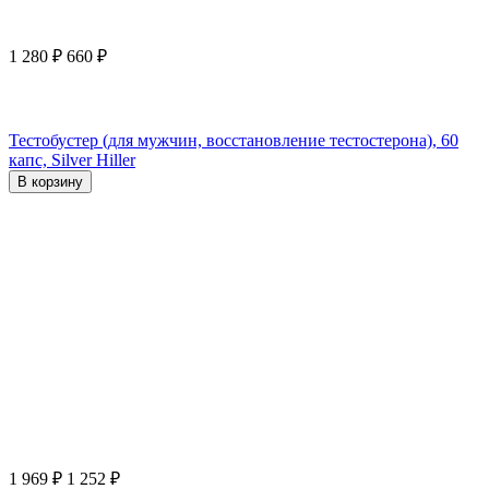
1 280
₽
660
₽
Тестобустер (для мужчин, восстановление тестостерона), 60
капс, Silver Hiller
В корзину
1 969
₽
1 252
₽