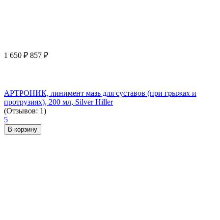
1 650
₽
857
₽
АРТРОНИК, линимент мазь для суставов (при грыжах и
протрузиях), 200 мл, Silver Hiller
(Отзывов: 1)
5
В корзину