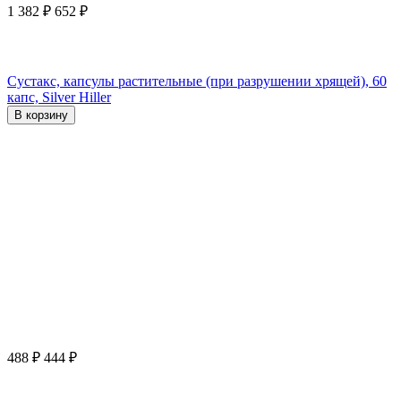
1 382
₽
652
₽
Сустакс, капсулы растительные (при разрушении хрящей), 60
капс, Silver Hiller
В корзину
488
₽
444
₽