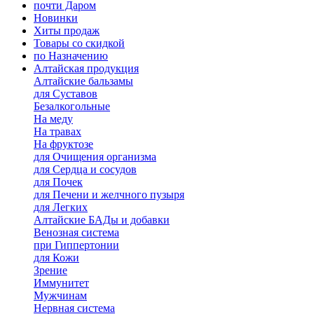
почти Даром
Новинки
Хиты продаж
Товары со скидкой
по Назначению
Алтайская продукция
Алтайские бальзамы
для Суставов
Безалкогольные
На меду
На травах
На фруктозе
для Очищения организма
для Сердца и сосудов
для Почек
для Печени и желчного пузыря
для Легких
Алтайские БАДы и добавки
Венозная система
при Гиппертонии
для Кожи
Зрение
Иммунитет
Мужчинам
Нервная система