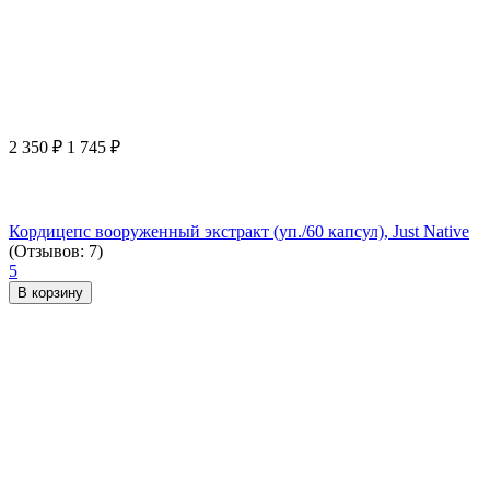
2 350
₽
1 745
₽
Кордицепс вооруженный экстракт (уп./60 капсул), Just Native
(Отзывов: 7)
5
В корзину