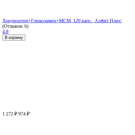
Хондроитин+Глюкозамин+МСМ, 120 капс., Алфит Плюс
(Отзывов: 6)
4.8
В корзину
1 272
₽
974
₽