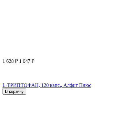
1 628
₽
1 047
₽
L-ТРИПТОФАН, 120 капс., Алфит Плюс
В корзину