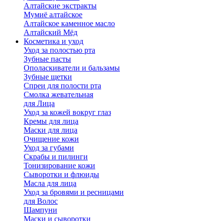
Алтайские экстракты
Мумиё алтайское
Алтайское каменное масло
Алтайский Мёд
Косметика и уход
Уход за полостью рта
Зубные пасты
Ополаскиватели и бальзамы
Зубные щетки
Спреи для полости рта
Смолка жевательная
для Лица
Уход за кожей вокруг глаз
Кремы для лица
Маски для лица
Очищение кожи
Уход за губами
Скрабы и пилинги
Тонизирование кожи
Сыворотки и флюиды
Масла для лица
Уход за бровями и ресницами
для Волос
Шампуни
Маски и сыворотки