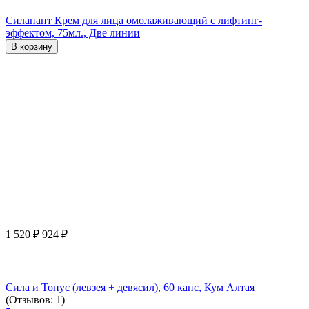
Силапант Крем для лица омолаживающий с лифтинг-
эффектом, 75мл., Две линии
В корзину
1 520
₽
924
₽
Сила и Тонус (левзея + девясил), 60 капс, Кум Алтая
(Отзывов: 1)