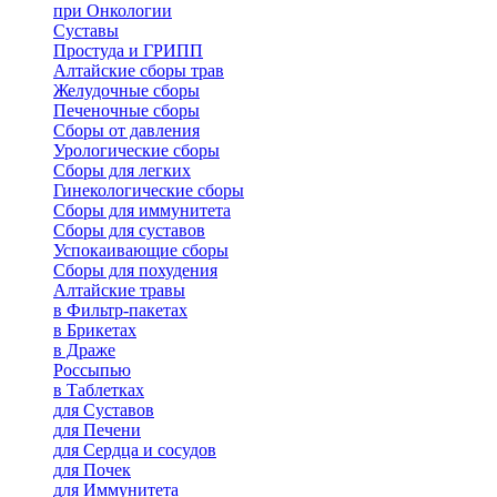
при Онкологии
Суставы
Простуда и ГРИПП
Алтайские сборы трав
Желудочные сборы
Печеночные сборы
Сборы от давления
Урологические сборы
Сборы для легких
Гинекологические сборы
Сборы для иммунитета
Сборы для суставов
Успокаивающие сборы
Сборы для похудения
Алтайские травы
в Фильтр-пакетах
в Брикетах
в Драже
Россыпью
в Таблетках
для Cуставов
для Печени
для Сердца и сосудов
для Почек
для Иммунитета