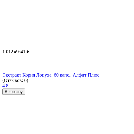
1 012
₽
641
₽
Экстракт Корня Лопуха, 60 капс., Алфит Плюс
(Отзывов: 6)
4.8
В корзину