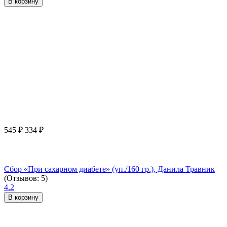
В корзину
545
₽
334
₽
Сбор «При сахарном диабете» (уп./160 гр.), Данила Травник
(Отзывов: 5)
4.2
В корзину