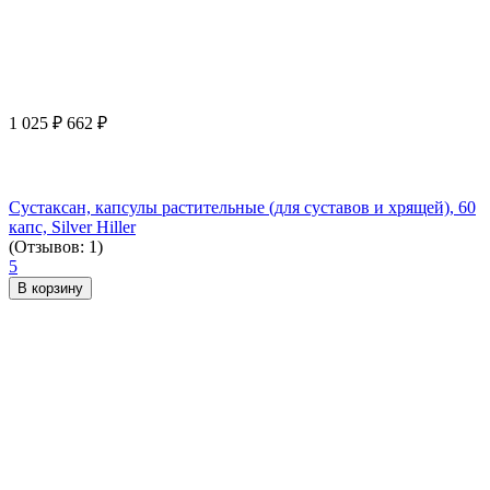
1 025
₽
662
₽
Сустаксан, капсулы растительные (для суставов и хрящей), 60
капс, Silver Hiller
(Отзывов: 1)
5
В корзину