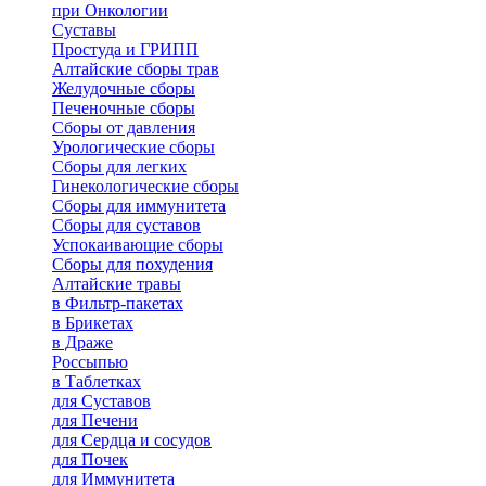
при Онкологии
Суставы
Простуда и ГРИПП
Алтайские сборы трав
Желудочные сборы
Печеночные сборы
Сборы от давления
Урологические сборы
Сборы для легких
Гинекологические сборы
Сборы для иммунитета
Сборы для суставов
Успокаивающие сборы
Сборы для похудения
Алтайские травы
в Фильтр-пакетах
в Брикетах
в Драже
Россыпью
в Таблетках
для Cуставов
для Печени
для Сердца и сосудов
для Почек
для Иммунитета