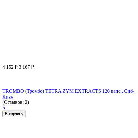
4 152
₽
3 167
₽
TROMBO (Тромбо) TETRA ZYM EXTRACTS 120 капс., Сиб-
Крук
(Отзывов: 2)
5
В корзину