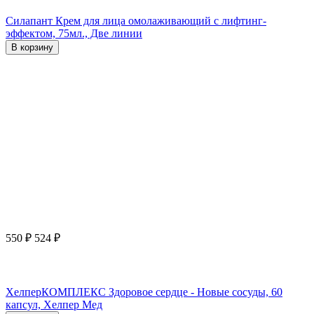
Силапант Крем для лица омолаживающий с лифтинг-
эффектом, 75мл., Две линии
В корзину
550
₽
524
₽
ХелперКОМПЛЕКС Здоровое сердце - Новые сосуды, 60
капсул, Хелпер Мед