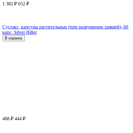
1 382
₽
652
₽
Сустакс, капсулы растительные (при разрушении хрящей), 60
капс, Silver Hiller
В корзину
488
₽
444
₽