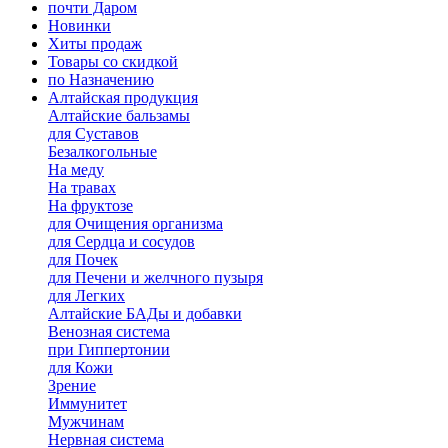
почти Даром
Новинки
Хиты продаж
Товары со скидкой
по Назначению
Алтайская продукция
Алтайские бальзамы
для Суставов
Безалкогольные
На меду
На травах
На фруктозе
для Очищения организма
для Сердца и сосудов
для Почек
для Печени и желчного пузыря
для Легких
Алтайские БАДы и добавки
Венозная система
при Гиппертонии
для Кожи
Зрение
Иммунитет
Мужчинам
Нервная система