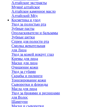
Алтайские экстракты
Мумиё алтайское
Алтайское каменное масло
Алтайский Мёд
Косметика и уход
Уход за полостью рта
Зубные пасты
Ополаскиватели и бальзамы
Зубные щетки
Спреи для полости рта
Смолка жевательная
для Лица
Уход за кожей вокруг глаз
Кремы для лица
Маски для лица
Очищение кожи
Уход за губами
Скрабы и пилинги
Тонизирование кожи
Сыворотки и флюиды
Масла для лица
Уход за бровями и ресницами
для Волос
Шампуни
Маски и сыворотки