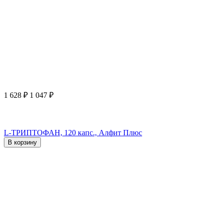
1 628
₽
1 047
₽
L-ТРИПТОФАН, 120 капс., Алфит Плюс
В корзину