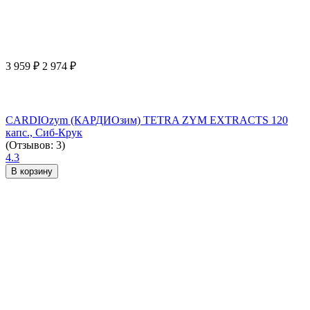
3 959
₽
2 974
₽
CARDIOzym (КАРДИОзим) TETRA ZYM EXTRACTS 120
капс., Сиб-Крук
(Отзывов: 3)
4.3
В корзину