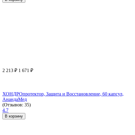
2 213
₽
1 671
₽
ХОНДРОпротектор, Защита и Восстановление, 60 капсул,
АнандаМед
(Отзывов: 35)
4.7
В корзину