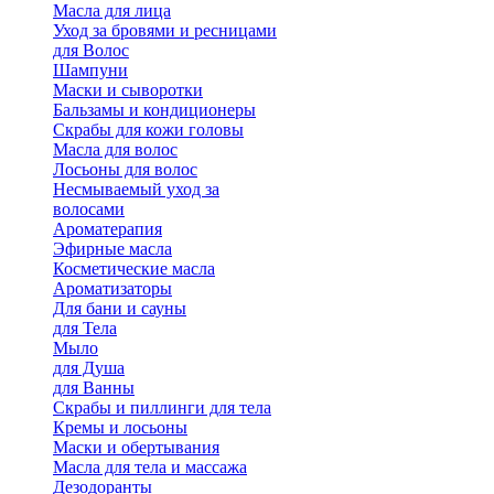
Масла для лица
Уход за бровями и ресницами
для Волос
Шампуни
Маски и сыворотки
Бальзамы и кондиционеры
Скрабы для кожи головы
Масла для волос
Лосьоны для волос
Несмываемый уход за
волосами
Ароматерапия
Эфирные масла
Косметические масла
Ароматизаторы
Для бани и сауны
для Тела
Мыло
для Душа
для Ванны
Скрабы и пиллинги для тела
Кремы и лосьоны
Маски и обертывания
Масла для тела и массажа
Дезодоранты