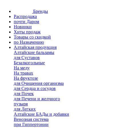
Бренды
Распродажа
почти Даром
Новинки
Хиты продаж
Товары со скидкой
по Назначению
Алтайская продукция
Алтайские бальзамы
для Суставов
Безалкогольные
На меду
На травах
На фруктозе
для Очищения организма
для Сердца и сосудов
для Почек
для Печени и желчного
пузыря
для Легких
Алтайские БАДы и добавки
Венозная система
при Гиппертонии