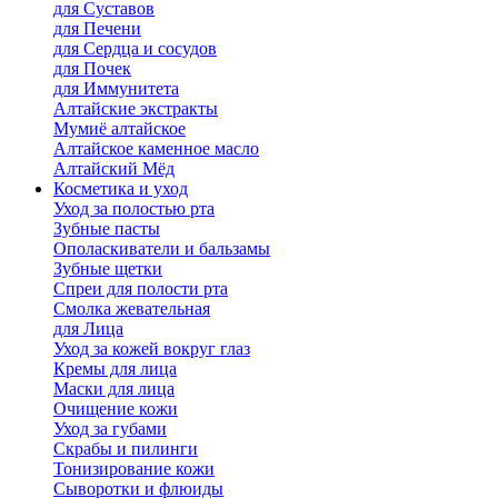
для Cуставов
для Печени
для Сердца и сосудов
для Почек
для Иммунитета
Алтайские экстракты
Мумиё алтайское
Алтайское каменное масло
Алтайский Мёд
Косметика и уход
Уход за полостью рта
Зубные пасты
Ополаскиватели и бальзамы
Зубные щетки
Спреи для полости рта
Смолка жевательная
для Лица
Уход за кожей вокруг глаз
Кремы для лица
Маски для лица
Очищение кожи
Уход за губами
Скрабы и пилинги
Тонизирование кожи
Сыворотки и флюиды