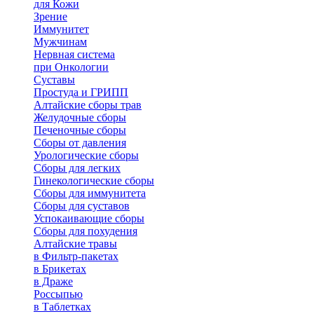
для Кожи
Зрение
Иммунитет
Мужчинам
Нервная система
при Онкологии
Суставы
Простуда и ГРИПП
Алтайские сборы трав
Желудочные сборы
Печеночные сборы
Сборы от давления
Урологические сборы
Сборы для легких
Гинекологические сборы
Сборы для иммунитета
Сборы для суставов
Успокаивающие сборы
Сборы для похудения
Алтайские травы
в Фильтр-пакетах
в Брикетах
в Драже
Россыпью
в Таблетках