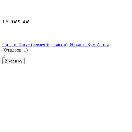
1 520
₽
924
₽
Сила и Тонус (левзея + девясил), 60 капс, Кум Алтая
(Отзывов: 1)
5
В корзину