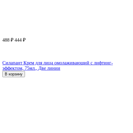
488
₽
444
₽
Силапант Крем для лица омолаживающий с лифтинг-
эффектом, 75мл., Две линии
В корзину