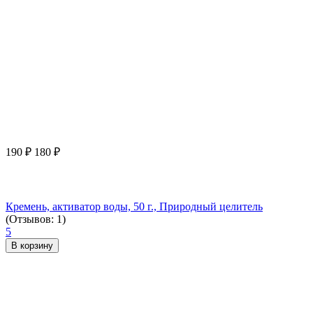
190
₽
180
₽
Кремень, активатор воды, 50 г., Природный целитель
(Отзывов: 1)
5
В корзину