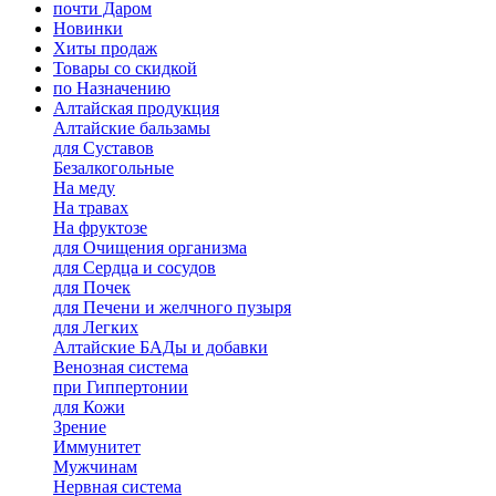
почти Даром
Новинки
Хиты продаж
Товары со скидкой
по Назначению
Алтайская продукция
Алтайские бальзамы
для Суставов
Безалкогольные
На меду
На травах
На фруктозе
для Очищения организма
для Сердца и сосудов
для Почек
для Печени и желчного пузыря
для Легких
Алтайские БАДы и добавки
Венозная система
при Гиппертонии
для Кожи
Зрение
Иммунитет
Мужчинам
Нервная система