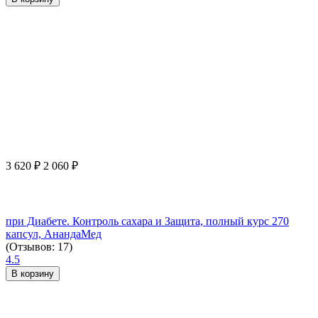
3 620
₽
2 060
₽
при Диабете. Контроль сахара и Защита, полный курс 270
капсул, АнандаМед
(Отзывов: 17)
4.5
В корзину