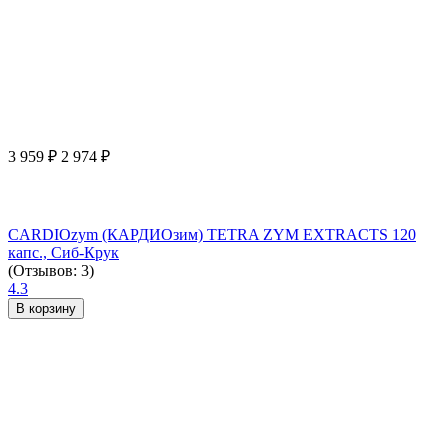
3 959
₽
2 974
₽
CARDIOzym (КАРДИОзим) TETRA ZYM EXTRACTS 120
капс., Сиб-Крук
(Отзывов: 3)
4.3
В корзину