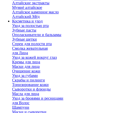
Алтайские экстракты
Мумиё алтайское
Алтайское каменное масло
Алтайский Мёд
Косметика и уход
Уход за полостью рта
Зубные пасты
Ополаскиватели и бальзамы
Зубные щетки
Спреи для полости рта
Смолка жевательная
для Лица
Уход за кожей вокруг глаз
Кремы для лица
Маски для лица
Очищение кожи
Уход за губами
Скрабы и пилинги
Тонизирование кожи
Сыворотки и флюиды
Масла для лица
Уход за бровями и ресницами
для Волос
Шампуни
Маски и сыворотки