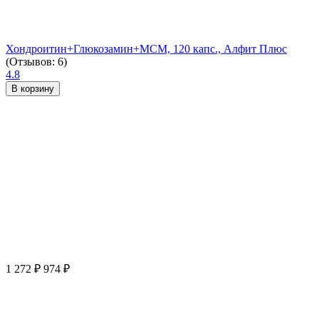
Хондроитин+Глюкозамин+МСМ, 120 капс., Алфит Плюс
(Отзывов: 6)
4.8
В корзину
1 272
₽
974
₽