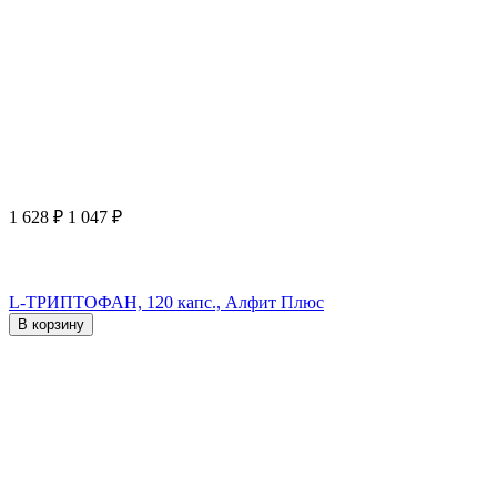
1 628
₽
1 047
₽
L-ТРИПТОФАН, 120 капс., Алфит Плюс
В корзину