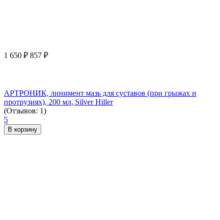
1 650
₽
857
₽
АРТРОНИК, линимент мазь для суставов (при грыжах и
протрузиях), 200 мл, Silver Hiller
(Отзывов: 1)
5
В корзину