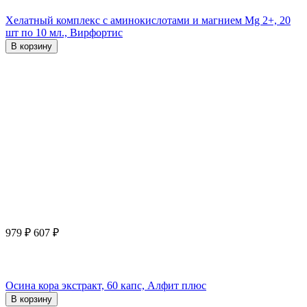
Хелатный комплекс с аминокислотами и магнием Mg 2+, 20
шт по 10 мл., Вирфортис
В корзину
979
₽
607
₽
Осина кора экстракт, 60 капс, Алфит плюс
В корзину