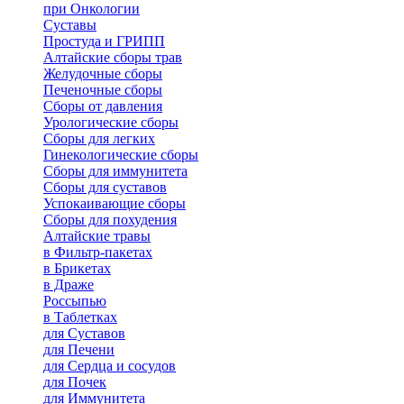
при Онкологии
Суставы
Простуда и ГРИПП
Алтайские сборы трав
Желудочные сборы
Печеночные сборы
Сборы от давления
Урологические сборы
Сборы для легких
Гинекологические сборы
Сборы для иммунитета
Сборы для суставов
Успокаивающие сборы
Сборы для похудения
Алтайские травы
в Фильтр-пакетах
в Брикетах
в Драже
Россыпью
в Таблетках
для Cуставов
для Печени
для Сердца и сосудов
для Почек
для Иммунитета