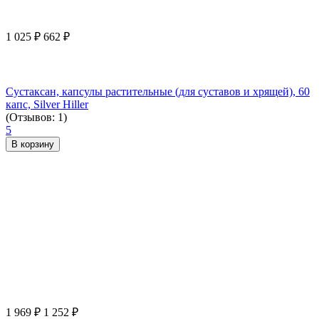
1 025
₽
662
₽
Сустаксан, капсулы растительные (для суставов и хрящей), 60
капс, Silver Hiller
(Отзывов: 1)
5
В корзину
1 969
₽
1 252
₽