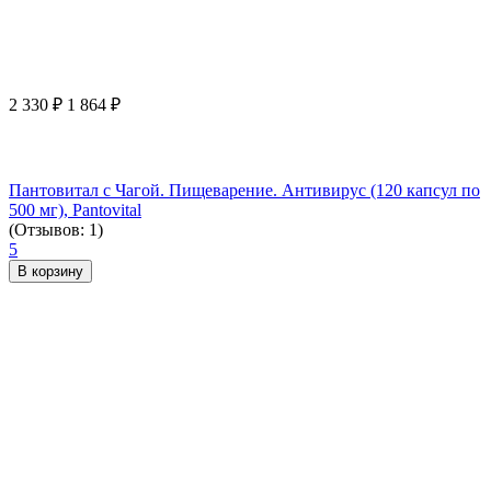
2 330
₽
1 864
₽
Пантовитал с Чагой. Пищеварение. Антивирус (120 капсул по
500 мг), Pantovital
(Отзывов: 1)
5
В корзину