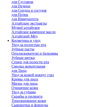
для Cуставов
для Печени
для Сердца и сосудов
для Почек
для Иммунитета
Алтайские экстракты
Мумиё алтайское
Алтайское каменное масло
Алтайский Мёд
Косметика и уход
Уход за полостью рта
Зубные пасты
Ополаскиватели и бальзамы
Зубные щетки
Спреи для полости рта
Смолка жевательная
для Лица
Уход за кожей вокруг глаз
Кремы для лица
Маски для лица
Очищение кожи
Уход за губами
Скрабы и пилинги
Тонизирование кожи
Сыворотки и флюиды