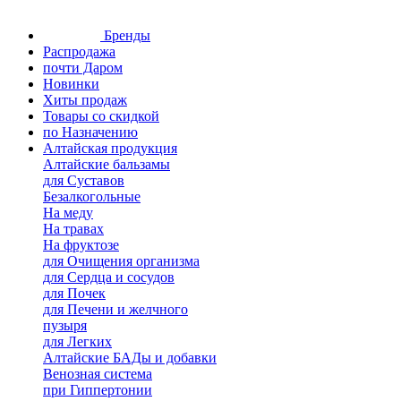
Бренды
Распродажа
почти Даром
Новинки
Хиты продаж
Товары со скидкой
по Назначению
Алтайская продукция
Алтайские бальзамы
для Суставов
Безалкогольные
На меду
На травах
На фруктозе
для Очищения организма
для Сердца и сосудов
для Почек
для Печени и желчного
пузыря
для Легких
Алтайские БАДы и добавки
Венозная система
при Гиппертонии