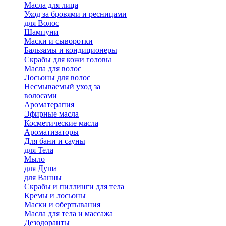
Масла для лица
Уход за бровями и ресницами
для Волос
Шампуни
Маски и сыворотки
Бальзамы и кондиционеры
Скрабы для кожи головы
Масла для волос
Лосьоны для волос
Несмываемый уход за
волосами
Ароматерапия
Эфирные масла
Косметические масла
Ароматизаторы
Для бани и сауны
для Тела
Мыло
для Душа
для Ванны
Скрабы и пиллинги для тела
Кремы и лосьоны
Маски и обертывания
Масла для тела и массажа
Дезодоранты