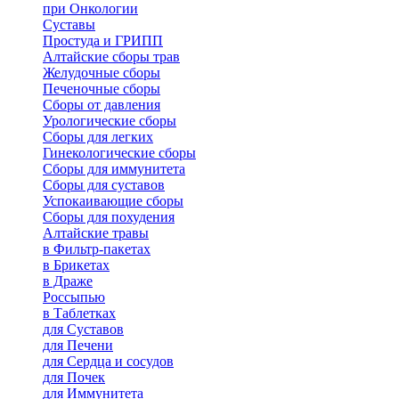
при Онкологии
Суставы
Простуда и ГРИПП
Алтайские сборы трав
Желудочные сборы
Печеночные сборы
Сборы от давления
Урологические сборы
Сборы для легких
Гинекологические сборы
Сборы для иммунитета
Сборы для суставов
Успокаивающие сборы
Сборы для похудения
Алтайские травы
в Фильтр-пакетах
в Брикетах
в Драже
Россыпью
в Таблетках
для Cуставов
для Печени
для Сердца и сосудов
для Почек
для Иммунитета