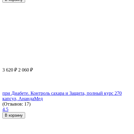
3 620
₽
2 060
₽
при Диабете. Контроль сахара и Защита, полный курс 270
капсул, АнандаМед
(Отзывов: 17)
4.5
В корзину