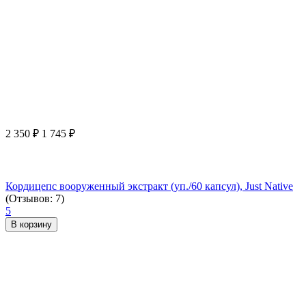
2 350
₽
1 745
₽
Кордицепс вооруженный экстракт (уп./60 капсул), Just Native
(Отзывов: 7)
5
В корзину