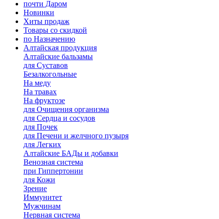
почти Даром
Новинки
Хиты продаж
Товары со скидкой
по Назначению
Алтайская продукция
Алтайские бальзамы
для Суставов
Безалкогольные
На меду
На травах
На фруктозе
для Очищения организма
для Сердца и сосудов
для Почек
для Печени и желчного пузыря
для Легких
Алтайские БАДы и добавки
Венозная система
при Гиппертонии
для Кожи
Зрение
Иммунитет
Мужчинам
Нервная система