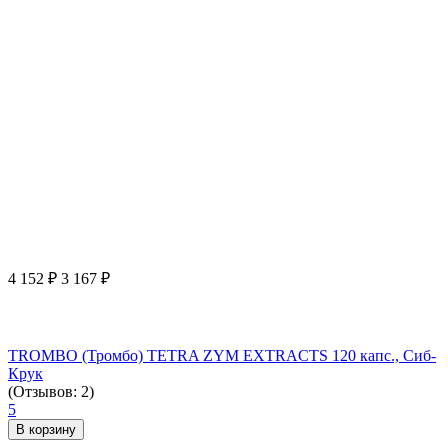
4 152
₽
3 167
₽
TROMBO (Тромбо) TETRA ZYM EXTRACTS 120 капс., Сиб-
Крук
(Отзывов: 2)
5
В корзину