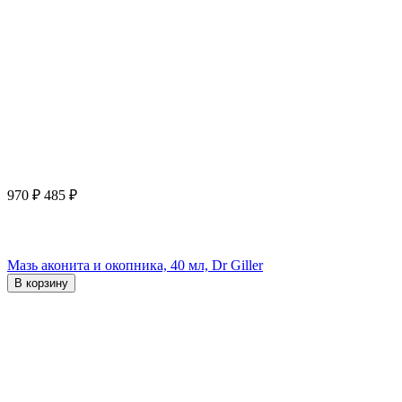
970
₽
485
₽
Мазь аконита и окопника, 40 мл, Dr Giller
В корзину