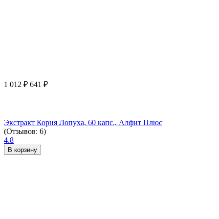
1 012
₽
641
₽
Экстракт Корня Лопуха, 60 капс., Алфит Плюс
(Отзывов: 6)
4.8
В корзину