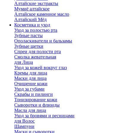
Алтайские экстракты
Мумиё алтайское
Алтайское каменное масло
Алтайский Мёд
Косметика и уход
Уход за полостью рта
Зубные пасты
Ополаскиватели и бальзамы
Зубные щетки
Спреи для полости рта
Смолка жевательная
для Лица
Уход за кожей вокруг глаз
Кремы для лица
Маски для лица
Очищение кожи
Уход за губами
Скрабы и пилинги
Тонизирование кожи
Сыворотки и флюиды
Масла для лица
Уход за бровями и ресницами
для Волос
Шампуни
Маски и сыворотки