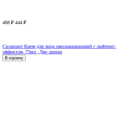
488
₽
444
₽
Силапант Крем для лица омолаживающий с лифтинг-
эффектом, 75мл., Две линии
В корзину