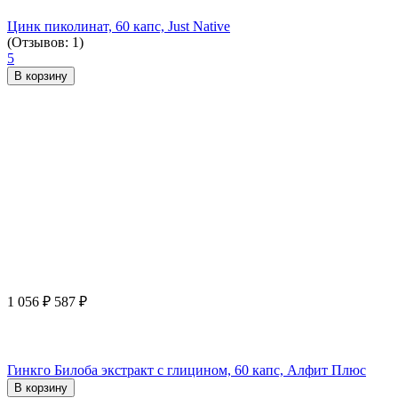
Цинк пиколинат, 60 капс, Just Native
(Отзывов: 1)
5
В корзину
1 056
₽
587
₽
Гинкго Билоба экстракт с глицином, 60 капс, Алфит Плюс
В корзину