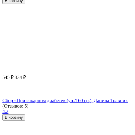
В корзину
545
₽
334
₽
Сбор «При сахарном диабете» (уп./160 гр.), Данила Травник
(Отзывов: 5)
4.2
В корзину