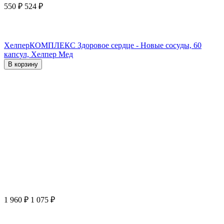
550
₽
524
₽
ХелперКОМПЛЕКС Здоровое сердце - Новые сосуды, 60
капсул, Хелпер Мед
В корзину
1 960
₽
1 075
₽