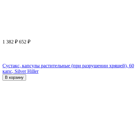
1 382
₽
652
₽
Сустакс, капсулы растительные (при разрушении хрящей), 60
капс, Silver Hiller
В корзину