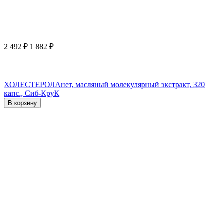
2 492
₽
1 882
₽
ХОЛЕСТЕРОЛАнет, масляный молекулярный экстракт, 320
капс., Сиб-КруК
В корзину