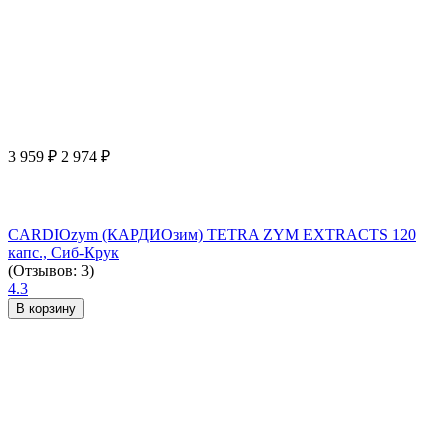
3 959
₽
2 974
₽
CARDIOzym (КАРДИОзим) TETRA ZYM EXTRACTS 120
капс., Сиб-Крук
(Отзывов: 3)
4.3
В корзину