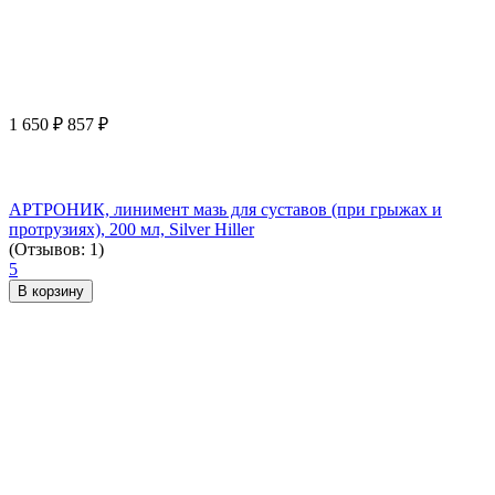
1 650
₽
857
₽
АРТРОНИК, линимент мазь для суставов (при грыжах и
протрузиях), 200 мл, Silver Hiller
(Отзывов: 1)
5
В корзину