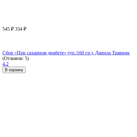
545
₽
334
₽
Сбор «При сахарном диабете» (уп./160 гр.), Данила Травник
(Отзывов: 5)
4.2
В корзину