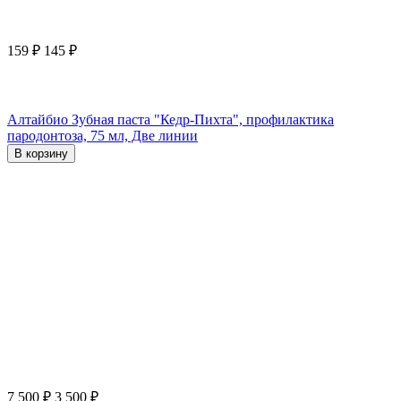
159
₽
145
₽
Алтайбио Зубная паста "Кедр-Пихта", профилактика
пародонтоза, 75 мл, Две линии
В корзину
7 500
₽
3 500
₽