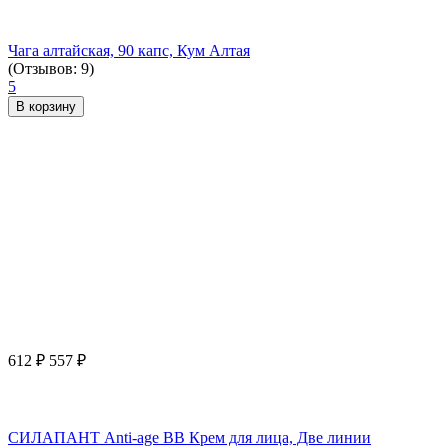
Чага алтайская, 90 капс, Кум Алтая
(Отзывов: 9)
5
В корзину
612
₽
557
₽
СИЛАПАНТ Anti-age ВВ Крем для лица, Две линии