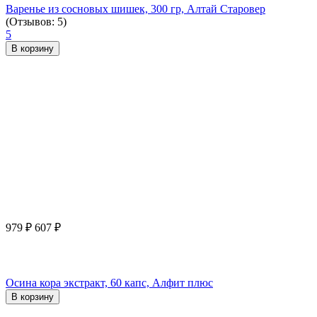
Варенье из сосновых шишек, 300 гр, Алтай Старовер
(Отзывов: 5)
5
В корзину
979
₽
607
₽
Осина кора экстракт, 60 капс, Алфит плюс
В корзину