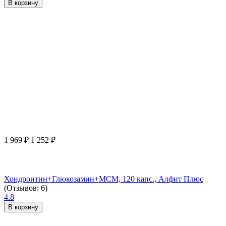
В корзину
1 969
₽
1 252
₽
Хондроитин+Глюкозамин+МСМ, 120 капс., Алфит Плюс
(Отзывов: 6)
4.8
В корзину