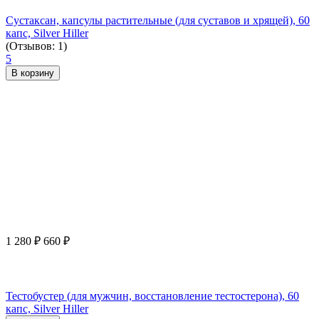
Сустаксан, капсулы растительные (для суставов и хрящей), 60
капс, Silver Hiller
(Отзывов: 1)
5
В корзину
1 280
₽
660
₽
Тестобустер (для мужчин, восстановление тестостерона), 60
капс, Silver Hiller