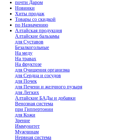
почти Даром
Новинки
Хиты продаж
Товары со скидкой
по Назначению
Алтайская продукция
Алтайские бальзамы
для Суставов
Безалкогольные
На меду
На травах
На фруктозе
для Очищения организма
для Сердца и сосудов
для Почек
для Печени и желчного пузыря
для Легких
Алтайские БАДы и добавки
Венозная система
при Гиппертонии
для Кожи
Зрение
Иммунитет
Мужчинам
Нервная система