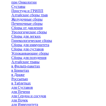
при Онкологии
Суставы
Простуда и ГРИПП
Алтайские сборы трав
Желудочные сборы
Печеночные сборы
Сборы от давления
Урологические сборы
Сборы для легких
Гинекологические сборы
Сборы для иммунитета
Сборы для суставов
Успокаивающие сборы
Сборы для похудения
Алтайские травы
в Фильтр-пакетах
в Брикетах
в Драже
Россыпью
в Таблетках
для Cуставов
для Печени
для Сердца и сосудов
для Почек
для Иммунитета