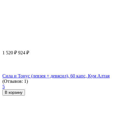
1 520
₽
924
₽
Сила и Тонус (левзея + девясил), 60 капс, Кум Алтая
(Отзывов: 1)
5
В корзину