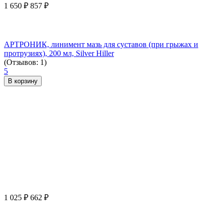
1 650
₽
857
₽
АРТРОНИК, линимент мазь для суставов (при грыжах и
протрузиях), 200 мл, Silver Hiller
(Отзывов: 1)
5
В корзину
1 025
₽
662
₽