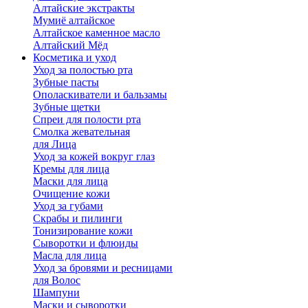
Алтайские экстракты
Мумиё алтайское
Алтайское каменное масло
Алтайский Мёд
Косметика и уход
Уход за полостью рта
Зубные пасты
Ополаскиватели и бальзамы
Зубные щетки
Спреи для полости рта
Смолка жевательная
для Лица
Уход за кожей вокруг глаз
Кремы для лица
Маски для лица
Очищение кожи
Уход за губами
Скрабы и пилинги
Тонизирование кожи
Сыворотки и флюиды
Масла для лица
Уход за бровями и ресницами
для Волос
Шампуни
Маски и сыворотки