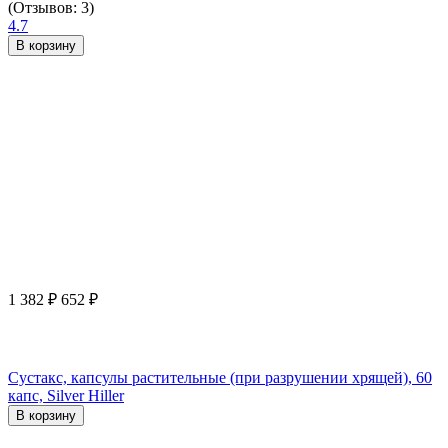
(Отзывов: 3)
4.7
В корзину
1 382
₽
652
₽
Сустакс, капсулы растительные (при разрушении хрящей), 60
капс, Silver Hiller
В корзину