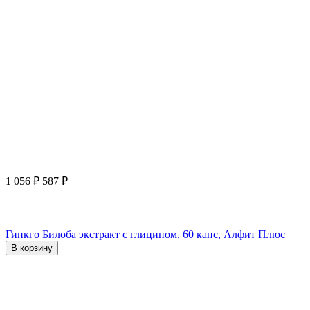
1 056
₽
587
₽
Гинкго Билоба экстракт с глицином, 60 капс, Алфит Плюс
В корзину