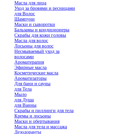
Масла для лица
Уход за бровями и ресницами
для Волос
Шампуни
Маски и сыворотки
Бальзамы и кондиционеры
Скрабы для кожи головы
Масла для волос
Лосьоны для волос
Несмываемый уход за
волосами
Ароматерапия
Эфирные масла
Косметические масла
Ароматизаторы
Для бани и сауны
для Тела
Мыло
для Душа
для Ванны
Скрабы и пиллинги для тела
Кремы и лосьоны
Маски и обертывания
Масла для тела и массажа
Дезодоранты