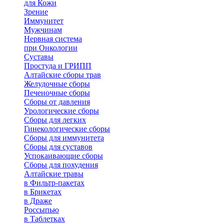
для Кожи
Зрение
Иммунитет
Мужчинам
Нервная система
при Онкологии
Суставы
Простуда и ГРИПП
Алтайские сборы трав
Желудочные сборы
Печеночные сборы
Сборы от давления
Урологические сборы
Сборы для легких
Гинекологические сборы
Сборы для иммунитета
Сборы для суставов
Успокаивающие сборы
Сборы для похудения
Алтайские травы
в Фильтр-пакетах
в Брикетах
в Драже
Россыпью
в Таблетках