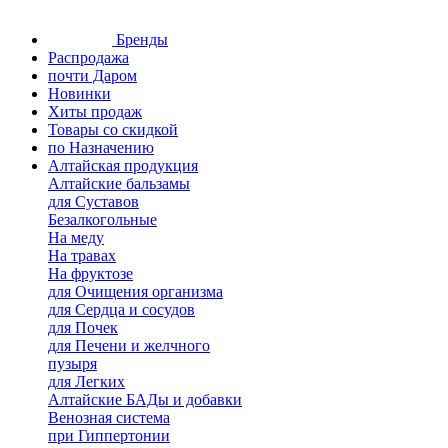
Бренды
Распродажа
почти Даром
Новинки
Хиты продаж
Товары со скидкой
по Назначению
Алтайская продукция
Алтайские бальзамы
для Суставов
Безалкогольные
На меду
На травах
На фруктозе
для Очищения организма
для Сердца и сосудов
для Почек
для Печени и желчного
пузыря
для Легких
Алтайские БАДы и добавки
Венозная система
при Гиппертонии