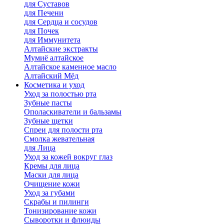
для Cуставов
для Печени
для Сердца и сосудов
для Почек
для Иммунитета
Алтайские экстракты
Мумиё алтайское
Алтайское каменное масло
Алтайский Мёд
Косметика и уход
Уход за полостью рта
Зубные пасты
Ополаскиватели и бальзамы
Зубные щетки
Спреи для полости рта
Смолка жевательная
для Лица
Уход за кожей вокруг глаз
Кремы для лица
Маски для лица
Очищение кожи
Уход за губами
Скрабы и пилинги
Тонизирование кожи
Сыворотки и флюиды