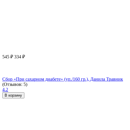
545
₽
334
₽
Сбор «При сахарном диабете» (уп./160 гр.), Данила Травник
(Отзывов: 5)
4.2
В корзину