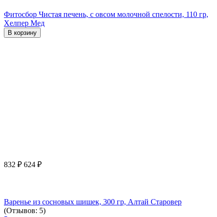
Фитосбор Чистая печень, с овсом молочной спелости, 110 гр,
Хелпер Мед
В корзину
832
₽
624
₽
Варенье из сосновых шишек, 300 гр, Алтай Старовер
(Отзывов: 5)