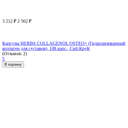
3 212
₽
2 562
₽
Капсулы HERBS COLLAGENOL OSTEO+ (Гидролизованный
коллаген для суставов), 108 капс., Сиб-КруК
(Отзывов: 2)
5
В корзину