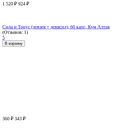
1 520
₽
924
₽
Сила и Тонус (левзея + девясил), 60 капс, Кум Алтая
(Отзывов: 1)
5
В корзину
360
₽
343
₽