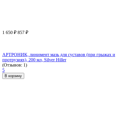
1 650
₽
857
₽
АРТРОНИК, линимент мазь для суставов (при грыжах и
протрузиях), 200 мл, Silver Hiller
(Отзывов: 1)
5
В корзину