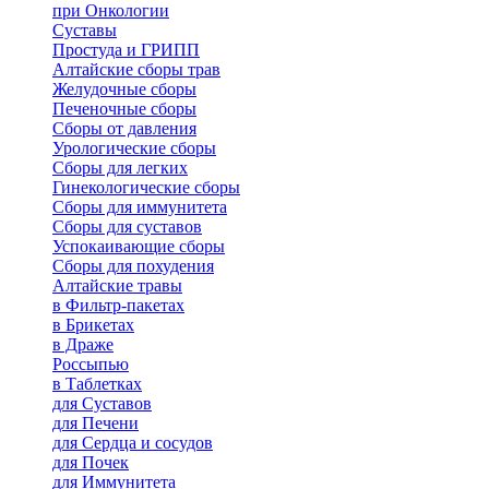
при Онкологии
Суставы
Простуда и ГРИПП
Алтайские сборы трав
Желудочные сборы
Печеночные сборы
Сборы от давления
Урологические сборы
Сборы для легких
Гинекологические сборы
Сборы для иммунитета
Сборы для суставов
Успокаивающие сборы
Сборы для похудения
Алтайские травы
в Фильтр-пакетах
в Брикетах
в Драже
Россыпью
в Таблетках
для Cуставов
для Печени
для Сердца и сосудов
для Почек
для Иммунитета