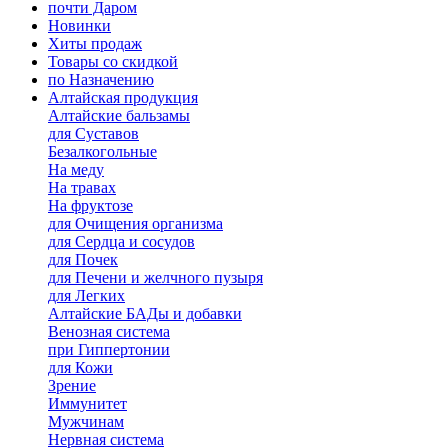
почти Даром
Новинки
Хиты продаж
Товары со скидкой
по Назначению
Алтайская продукция
Алтайские бальзамы
для Суставов
Безалкогольные
На меду
На травах
На фруктозе
для Очищения организма
для Сердца и сосудов
для Почек
для Печени и желчного пузыря
для Легких
Алтайские БАДы и добавки
Венозная система
при Гиппертонии
для Кожи
Зрение
Иммунитет
Мужчинам
Нервная система