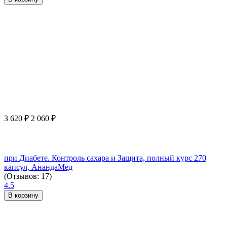
3 620
₽
2 060
₽
при Диабете. Контроль сахара и Защита, полный курс 270
капсул, АнандаМед
(Отзывов: 17)
4.5
В корзину