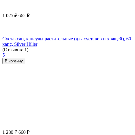
1 025
₽
662
₽
Сустаксан, капсулы растительные (для суставов и хрящей), 60
капс, Silver Hiller
(Отзывов: 1)
5
В корзину
1 280
₽
660
₽