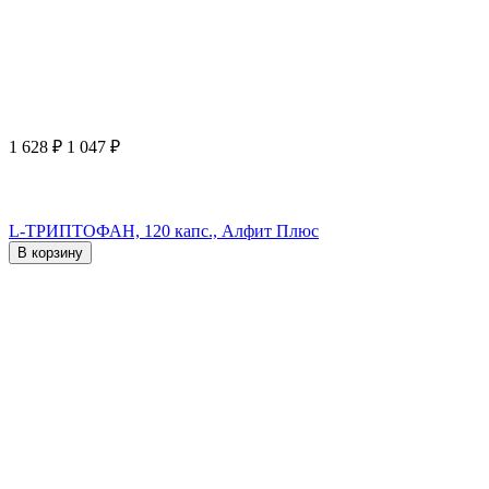
1 628
₽
1 047
₽
L-ТРИПТОФАН, 120 капс., Алфит Плюс
В корзину