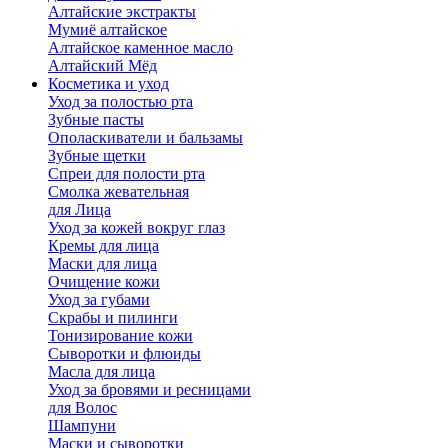
Алтайские экстракты
Мумиё алтайское
Алтайское каменное масло
Алтайский Мёд
Косметика и уход
Уход за полостью рта
Зубные пасты
Ополаскиватели и бальзамы
Зубные щетки
Спреи для полости рта
Смолка жевательная
для Лица
Уход за кожей вокруг глаз
Кремы для лица
Маски для лица
Очищение кожи
Уход за губами
Скрабы и пилинги
Тонизирование кожи
Сыворотки и флюиды
Масла для лица
Уход за бровями и ресницами
для Волос
Шампуни
Маски и сыворотки