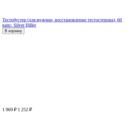
Тестобустер (для мужчин, восстановление тестостерона), 60
капс, Silver Hiller
В корзину
1 969
₽
1 252
₽