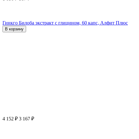
Гинкго Билоба экстракт с глицином, 60 капс, Алфит Плюс
В корзину
4 152
₽
3 167
₽