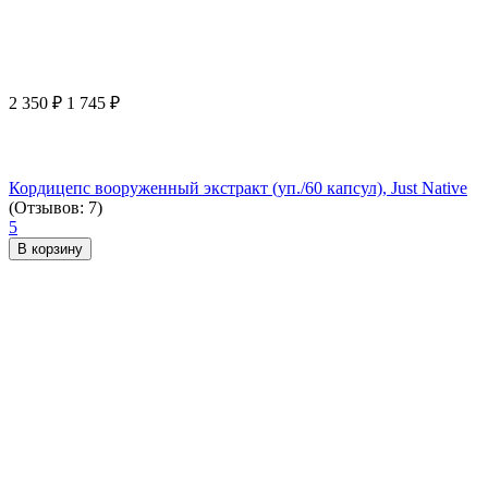
2 350
₽
1 745
₽
Кордицепс вооруженный экстракт (уп./60 капсул), Just Native
(Отзывов: 7)
5
В корзину