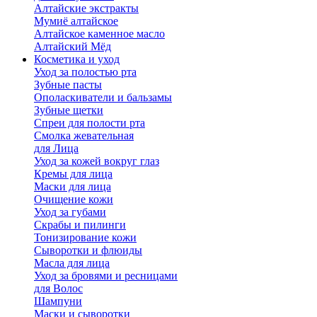
Алтайские экстракты
Мумиё алтайское
Алтайское каменное масло
Алтайский Мёд
Косметика и уход
Уход за полостью рта
Зубные пасты
Ополаскиватели и бальзамы
Зубные щетки
Спреи для полости рта
Смолка жевательная
для Лица
Уход за кожей вокруг глаз
Кремы для лица
Маски для лица
Очищение кожи
Уход за губами
Скрабы и пилинги
Тонизирование кожи
Сыворотки и флюиды
Масла для лица
Уход за бровями и ресницами
для Волос
Шампуни
Маски и сыворотки