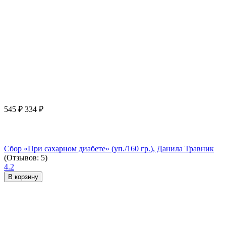
545
₽
334
₽
Сбор «При сахарном диабете» (уп./160 гр.), Данила Травник
(Отзывов: 5)
4.2
В корзину