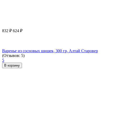
832
₽
624
₽
Варенье из сосновых шишек, 300 гр, Алтай Старовер
(Отзывов: 5)
5
В корзину