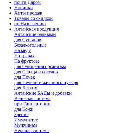
почти Даром
Новинки
Хиты продаж
Товары со скидкой
по Назначению
Алтайская продукция
Алтайские бальзамы
для Суставов
Безалкогольные
На меду
На травах
На фруктозе
для Очищения организма
для Сердца и сосудов
для Почек
для Печени и желчного пузыря
для Легких
Алтайские БАДы и добавки
Венозная система
при Гиппертонии
для Кожи
Зрение
Иммунитет
Мужчинам
Нервная система