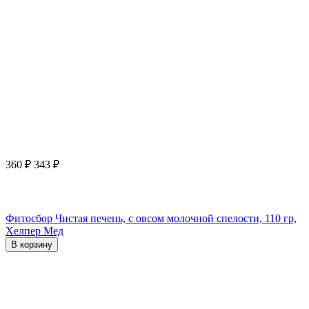
360
₽
343
₽
Фитосбор Чистая печень, с овсом молочной спелости, 110 гр,
Хелпер Мед
В корзину