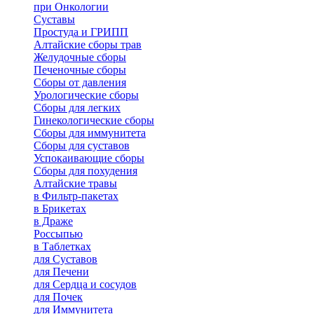
при Онкологии
Суставы
Простуда и ГРИПП
Алтайские сборы трав
Желудочные сборы
Печеночные сборы
Сборы от давления
Урологические сборы
Сборы для легких
Гинекологические сборы
Сборы для иммунитета
Сборы для суставов
Успокаивающие сборы
Сборы для похудения
Алтайские травы
в Фильтр-пакетах
в Брикетах
в Драже
Россыпью
в Таблетках
для Cуставов
для Печени
для Сердца и сосудов
для Почек
для Иммунитета