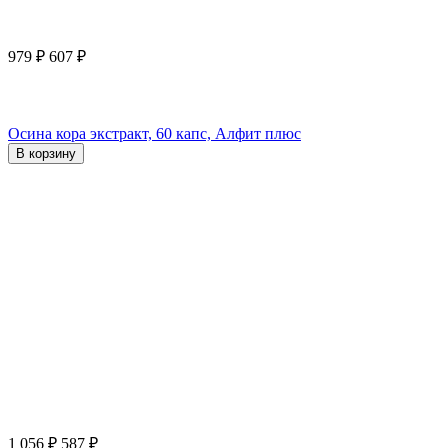
979
₽
607
₽
Осина кора экстракт, 60 капс, Алфит плюс
В корзину
1 056
₽
587
₽